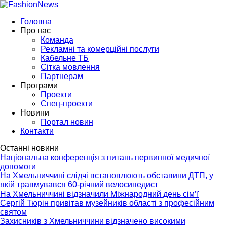
Головна
Про нас
Команда
Рекламні та комерційні послуги
Кабельне ТБ
Сітка мовлення
Партнерам
Програми
Проекти
Спец-проекти
Новини
Портал новин
Контакти
Останні новини
Національна конференція з питань первинної медичної
допомоги
На Хмельниччині слідчі встановлюють обставини ДТП, у
якій травмувався 60-річний велосипедист
На Хмельниччині відзначили Міжнародний день сім’ї
Сергій Тюрін привітав музейників області з професійним
святом
Захисників з Хмельниччини відзначено високими