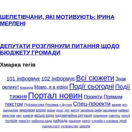
ШЕПЕТІВЧАНИ, ЯКІ МОТИВУЮТЬ: ІРИНА
МЕРЛЕНІ
ДЕПУТАТИ РОЗГЛЯНУЛИ ПИТАННЯ ЩОДО
БЮДЖЕТУ ГРОМАДИ
Хмарка тегів
Всі сюжети
101 інформує
102 інформує
Знак
Події сьогодні
Події
оклику!
Мамо, я в ефірі
Команда
Портал новин
тижня
Проекти
Прямим
Спец-проекти
текстом
Публіцистика
Реклама у футері
аварія
ато
виконком
влада
вандалізм
воїни
дснс
дтп
життя
загибель риби
засідання
кабінет
міська рада
надзвичайна ситуація
міністрів
кму
комісія
опалення
пам'ять
пенсії
поліція
райрада
прем'єр
районна рада
рішення
свято
служба у справах дітей
школа
урочистості
хуліганство