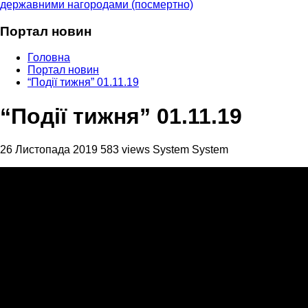
державними нагородами (посмертно)
Портал новин
Головна
Портал новин
“Події тижня” 01.11.19
“Події тижня” 01.11.19
26 Листопада 2019
583 views
System System