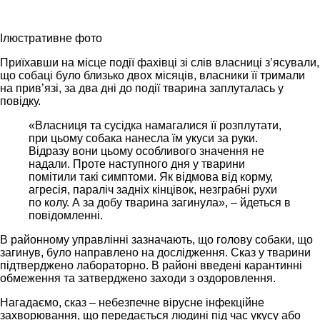
Ілюстративне фото
Приїхавши на місце події фахівці зі слів власниці з’ясували,
що собаці було близько двох місяців, власники її тримали
на прив’язі, за два дні до події тварина заплуталась у
повідку.
«Власниця та сусідка намагалися її розплутати,
при цьому собака нанесла їм укуси за руки.
Відразу вони цьому особливого значення не
надали. Проте наступного дня у тварини
помітили такі симптоми. Як відмова від корму,
агресія, параліч задніх кінцівок, незграбні рухи
по колу. А за добу тварина загинула», – йдеться в
повідомленні.
В районному управлінні зазначають, що голову собаки, що
загинув, було направлено на дослідження. Сказ у тварини
підтверджено лабораторно. В районі введені карантинні
обмеження та затверджено заходи з оздоровлення.
Нагадаємо, сказ – небезпечне вірусне інфекційне
захворювання, що передається людині під час укусу або