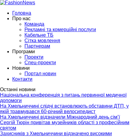
Головна
Про нас
Команда
Рекламні та комерційні послуги
Кабельне ТБ
Сітка мовлення
Партнерам
Програми
Проекти
Спец-проекти
Новини
Портал новин
Контакти
Останні новини
Національна конференція з питань первинної медичної
допомоги
На Хмельниччині слідчі встановлюють обставини ДТП, у
якій травмувався 60-річний велосипедист
На Хмельниччині відзначили Міжнародний день сім’ї
Сергій Тюрін привітав музейників області з професійним
святом
Захисників з Хмельниччини відзначено високими