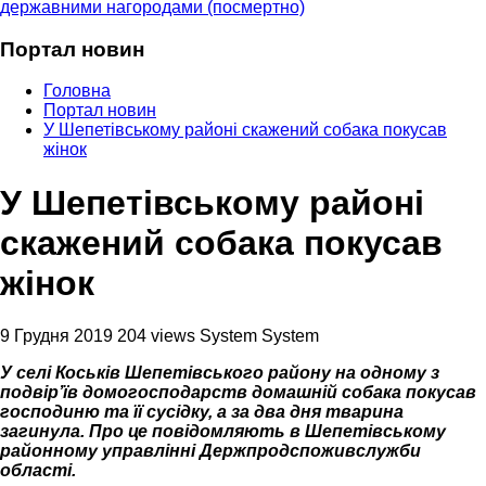
державними нагородами (посмертно)
Портал новин
Головна
Портал новин
У Шепетівському районі скажений собака покусав
жінок
У Шепетівському районі
скажений собака покусав
жінок
9 Грудня 2019
204 views
System System
У селі Коськів Шепетівського району на одному з
подвір’їв домогосподарств домашній собака покусав
господиню та її сусідку, а за два дня тварина
загинула. Про це повідомляють в Шепетівському
районному управлінні Держпродспоживслужби
області.