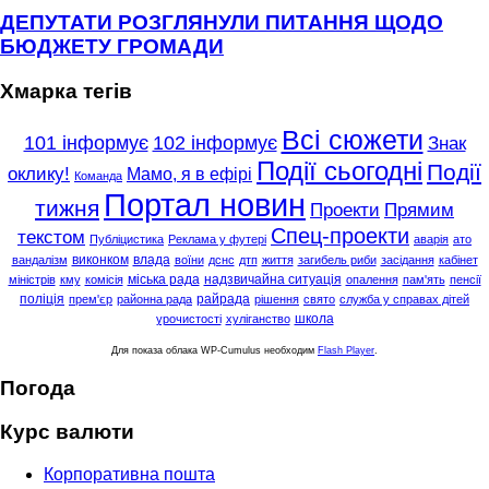
ДЕПУТАТИ РОЗГЛЯНУЛИ ПИТАННЯ ЩОДО
БЮДЖЕТУ ГРОМАДИ
Хмарка тегів
Всі сюжети
101 інформує
102 інформує
Знак
Події сьогодні
Події
оклику!
Мамо, я в ефірі
Команда
Портал новин
тижня
Проекти
Прямим
Спец-проекти
текстом
Публіцистика
Реклама у футері
аварія
ато
виконком
влада
вандалізм
воїни
дснс
дтп
життя
загибель риби
засідання
кабінет
міська рада
надзвичайна ситуація
міністрів
кму
комісія
опалення
пам'ять
пенсії
поліція
райрада
прем'єр
районна рада
рішення
свято
служба у справах дітей
школа
урочистості
хуліганство
Для показа облака WP-Cumulus необходим
Flash Player
.
Погода
Курс валюти
Корпоративна пошта