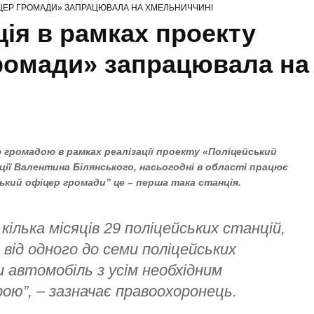
ІЦЕР ГРОМАДИ» ЗАПРАЦЮВАЛА НА ХМЕЛЬНИЧЧИНІ
ія в рамках проекту
ромади» запрацювала на
ю громадою в рамках реалізації проекту «Поліцейський
ції Валентина Білянського, насьогодні в області працює
ький офіцер громади” це – перша така станція.
ілька місяців 29 поліцейських станцій,
 від одного до семи поліцейських
и автомобіль з усім необхідним
ою”, – зазначає правоохоронець.