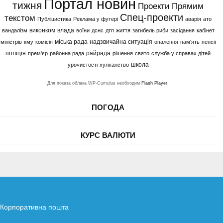
Портал новин
тижня
Проекти
Прямим
Спец-проекти
текстом
Публіцистика
Реклама у футері
аварія
ато
виконком
влада
вандалізм
воїни
дснс
дтп
життя
загибель риби
засідання
кабінет
міська рада
надзвичайна ситуація
міністрів
кму
комісія
опалення
пам'ять
пенсії
поліція
райрада
прем'єр
районна рада
рішення
свято
служба у справах дітей
школа
урочистості
хуліганство
Для показа облака WP-Cumulus необходим
Flash Player
.
ПОГОДА
КУРС ВАЛЮТИ
Корпоративна пошта