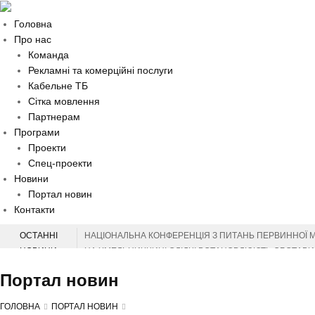
Головна
Про нас
Команда
Рекламні та комерційні послуги
Кабельне ТБ
Сітка мовлення
Партнерам
Програми
Проекти
Спец-проекти
Новини
Портал новин
Контакти
ОСТАННІ
НАЦІОНАЛЬНА КОНФЕРЕНЦІЯ З ПИТАНЬ ПЕРВИННОЇ 
НОВИНИ
НА ХМЕЛЬНИЧЧИНІ СЛІДЧІ ВСТАНОВЛЮЮТЬ ОБСТАВИН
НА ХМЕЛЬНИЧЧИНІ ВІДЗНАЧИЛИ МІЖНАРОДНИЙ ДЕНЬ 
Портал новин
СЕРГІЙ ТЮРІН ПРИВІТАВ МУЗЕЙНИКІВ ОБЛАСТІ З ПР
ЗАХИСНИКІВ З ХМЕЛЬНИЧЧИНИ ВІДЗНАЧЕНО ВИСОК
ГОЛОВНА
ПОРТАЛ НОВИН