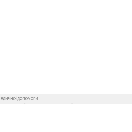
МЕДИЧНОЇ ДОПОМОГИ
И ДТП, У ЯКІЙ ТРАВМУВАВСЯ 60-РІЧНИЙ ВЕЛОСИПЕДИСТ
СІМ’Ї
ОФЕСІЙНИМ СВЯТОМ
ИМИ ДЕРЖАВНИМИ НАГОРОДАМИ (ПОСМЕРТНО)