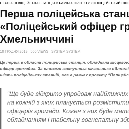
ПЕРША ПОЛІЦЕЙСЬКА СТАНЦІЯ В РАМКАХ ПРОЕКТУ «ПОЛІЦЕЙСЬКИЙ ОФ
Перша поліцейська станц
«Поліцейський офіцер г
Хмельниччині
18 ГРУДНЯ 2019
560 VIEWS
SYSTEM SYSTEM
Це перша в області поліцейська станція, обладнана місцево
офіцер громади». За словами заступника начальника облполі
шість поліцейських станцій, але в рамках проекту “Поліцейс
“Ще буде відкрито упродовж найближчих к
на кожній з яких планується розмістити
офіцерів громади. Кожен з них буде мат
обладнанням і табельну вогнепальну збр