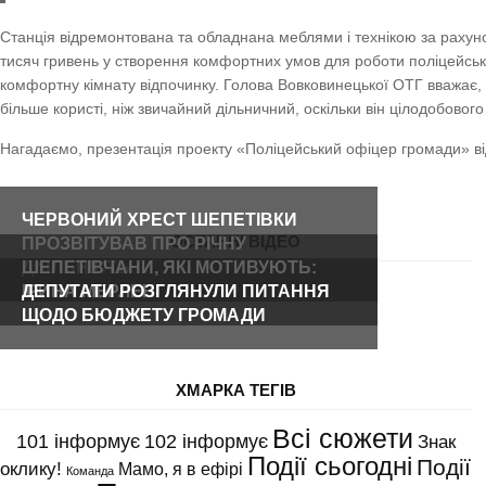
Станція відремонтована та обладнана меблями і технікою за рахуно
тисяч гривень у створення комфортних умов для роботи поліцейськ
комфортну кімнату відпочинку. Голова Вовковинецької ОТГ вважає
більше користі, ніж звичайний дільничний, оскільки він цілодобовог
Нагадаємо, презентація проекту «Поліцейський офіцер громади» від
ЧЕРВОНИЙ ХРЕСТ ШЕПЕТІВКИ
ОСТАННІ ВІДЕО
ПРОЗВІТУВАВ ПРО РІЧНУ
ДІЯЛЬНІСТЬ
ШЕПЕТІВЧАНИ, ЯКІ МОТИВУЮТЬ:
ІРИНА МЕРЛЕНІ
ДЕПУТАТИ РОЗГЛЯНУЛИ ПИТАННЯ
ЩОДО БЮДЖЕТУ ГРОМАДИ
ХМАРКА ТЕГІВ
Всі сюжети
101 інформує
102 інформує
Знак
Події сьогодні
Події
оклику!
Мамо, я в ефірі
Команда