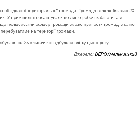
к об’єднаної територіальної громади. Громада вклала близько 20
их. У приміщенні облаштували не лише робочі кабінети, а й
, що поліцейський офіцер громади зможе принести громаді значно
о перебуватиме на території громади.
булася на Хмельниччині відбулася влітку цього року.
Джерело:
DEPOХмельницький