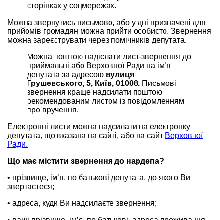
сторінках у соцмережах.
Можна звернутись письмово, або у дні призначені для
прийомів громадян можна прийти особисто. Звернення
можна зареєструвати через помічників депутата.
Можна поштою надіслати лист-звернення до
приймальні або Верховної Ради на ім’я
депутата за адресою
вулиця
Грушевського, 5, Київ, 01008.
Письмові
звернення краще надсилати поштою
рекомендованим листом із повідомленням
про вручення.
Електронні листи можна надсилати на електронку
депутата, що вказана на сайті, або на сайт
Верховної
Ради.
Що має містити звернення до нардепа?
• прізвище, ім’я, по батькові депутата, до якого Ви
звертаєтеся;
• адреса, куди Ви надсилаєте звернення;
• ваші прізвище, ім’я, по батькові, адреса проживання,