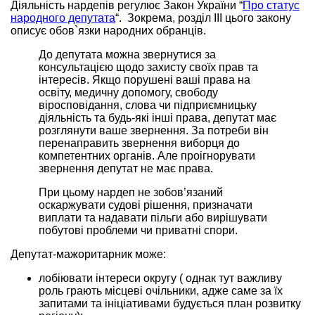
Діяльність нардепів регулює Закон України “
Про статус
народного депутата
“. Зокрема, розділ ІІІ цього закону
описує обов`язки народних обранців.
До депутата можна звернутися за
консультацією щодо захисту своїх прав та
інтересів. Якщо порушені ваші права на
освіту, медичну допомогу, свободу
віросповідання, слова чи підприємницьку
діяльність та будь-які інші права, депутат має
розглянути ваше звернення. За потреби він
перенаправить звернення виборця до
компетентних органів. Але проігнорувати
звернення депутат не має права.
При цьому нардеп не зобов’язаний
оскаржувати судові рішення, призначати
виплати та надавати пільги або вирішувати
побутові проблеми чи приватні спори.
Депутат-мажоритарник може:
лобіювати інтереси округу ( однак тут важливу
роль грають місцеві очільники, адже саме за їх
запитами та ініціативами будується план розвитку