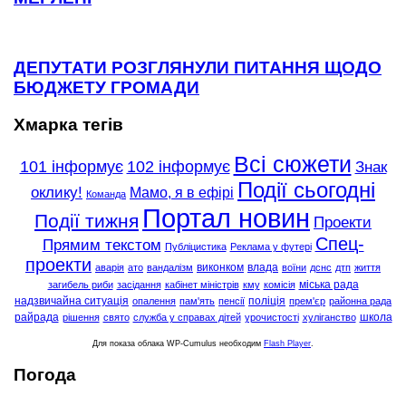
ДЕПУТАТИ РОЗГЛЯНУЛИ ПИТАННЯ ЩОДО
БЮДЖЕТУ ГРОМАДИ
Хмарка тегів
Всі сюжети
101 інформує
102 інформує
Знак
Події сьогодні
оклику!
Мамо, я в ефірі
Команда
Портал новин
Події тижня
Проекти
Спец-
Прямим текстом
Публіцистика
Реклама у футері
проекти
виконком
влада
аварія
ато
вандалізм
воїни
дснс
дтп
життя
міська рада
загибель риби
засідання
кабінет міністрів
кму
комісія
надзвичайна ситуація
поліція
опалення
пам'ять
пенсії
прем'єр
районна рада
райрада
школа
рішення
свято
служба у справах дітей
урочистості
хуліганство
Для показа облака WP-Cumulus необходим
Flash Player
.
Погода