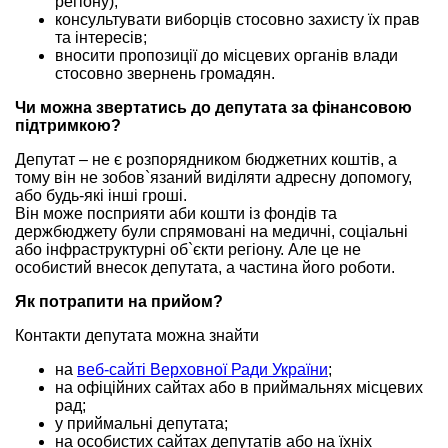
регіону);
консультувати виборців стосовно захисту їх прав
та інтересів;
вносити пропозиції до місцевих органів влади
стосовно звернень громадян.
Чи можна звертатись до депутата за фінансовою
підтримкою?
Депутат – не є розпорядником бюджетних коштів, а
тому він не зобов`язаний виділяти адресну допомогу,
або будь-які інші гроші.
Він може посприяти аби кошти із фондів та
держбюджету були спрямовані на медичні, соціальні
або інфраструктурні об`єкти регіону. Але це не
особистий внесок депутата, а частина його роботи.
Як потрапити на прийом?
Контакти депутата можна знайти
на
веб-сайті Верховної Ради України
;
на офіційних сайтах або в приймальнях місцевих
рад;
у приймальні депутата;
на особистих сайтах депутатів або на їхніх