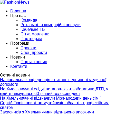
Головна
Про нас
Команда
Рекламні та комерційні послуги
Кабельне ТБ
Сітка мовлення
Партнерам
Програми
Проекти
Спец-проекти
Новини
Портал новин
Контакти
Останні новини
Національна конференція з питань первинної медичної
допомоги
На Хмельниччині слідчі встановлюють обставини ДТП, у
якій травмувався 60-річний велосипедист
На Хмельниччині відзначили Міжнародний день сім’ї
Сергій Тюрін привітав музейників області з професійним
святом
Захисників з Хмельниччини відзначено високими