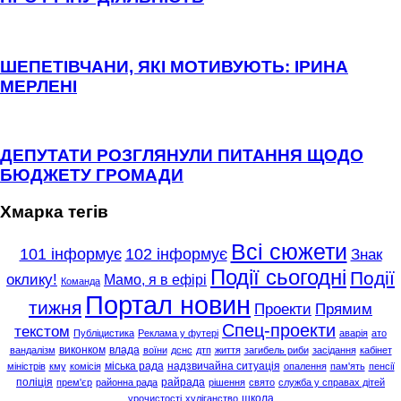
ШЕПЕТІВЧАНИ, ЯКІ МОТИВУЮТЬ: ІРИНА
МЕРЛЕНІ
ДЕПУТАТИ РОЗГЛЯНУЛИ ПИТАННЯ ЩОДО
БЮДЖЕТУ ГРОМАДИ
Хмарка тегів
Всі сюжети
101 інформує
102 інформує
Знак
Події сьогодні
Події
оклику!
Мамо, я в ефірі
Команда
Портал новин
тижня
Проекти
Прямим
Спец-проекти
текстом
Публіцистика
Реклама у футері
аварія
ато
виконком
влада
вандалізм
воїни
дснс
дтп
життя
загибель риби
засідання
кабінет
міська рада
надзвичайна ситуація
міністрів
кму
комісія
опалення
пам'ять
пенсії
поліція
райрада
прем'єр
районна рада
рішення
свято
служба у справах дітей
школа
урочистості
хуліганство