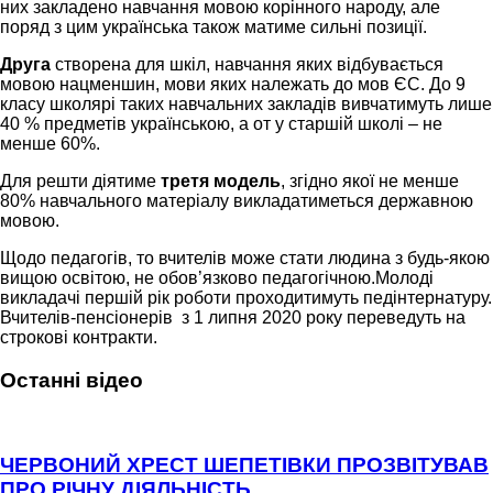
них закладено навчання мовою корінного народу, але
поряд з цим українська також матиме сильні позиції.
Друга
створена для шкіл, навчання яких відбувається
мовою нацменшин, мови яких належать до мов ЄС. До 9
класу школярі таких навчальних закладів вивчатимуть лише
40 % предметів українською, а от у старшій школі – не
менше 60%.
Для решти діятиме
третя модель
, згідно якої не менше
80% навчального матеріалу викладатиметься державною
мовою.
Щодо педагогів, то вчителів може стати людина з будь-якою
вищою освітою, не обов’язково педагогічною.Молоді
викладачі першій рік роботи проходитимуть педінтернатуру.
Вчителів-пенсіонерів з 1 липня 2020 року переведуть на
строкові контракти.
Останні відео
ЧЕРВОНИЙ ХРЕСТ ШЕПЕТІВКИ ПРОЗВІТУВАВ
ПРО РІЧНУ ДІЯЛЬНІСТЬ