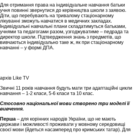
Для отримання права на індивідуальне навчання батьки
учня повинні звернутися до керівництва школи з заявою.
Діти, що перебувають на тривалому стаціонарному
лікуванні зможуть навчатися в медичних закладах.
Індивідуальні навчальні плани складатимуться батьками,
учнями та педагогами разом, узгоджуватиме – педрада та
директор школи. Підтвердження знань з предметів, що
вивчаються індивідуально таке ж, як при стаціонарному
навчанні – у формі ДПА.
архів Like TV
Звичні 11 років навчання будуть мати три адаптаційні цикли
навчання – 1-2 класи, 5-6 класи та 10 клас.
Стосовно національної мови створено три моделі її
вивчення.
Перша
– для корінних народів України, що не мають
держави і можливості проживати у мовному середовищі
своєї мови (йдеться насамперед про кримських татар). Для