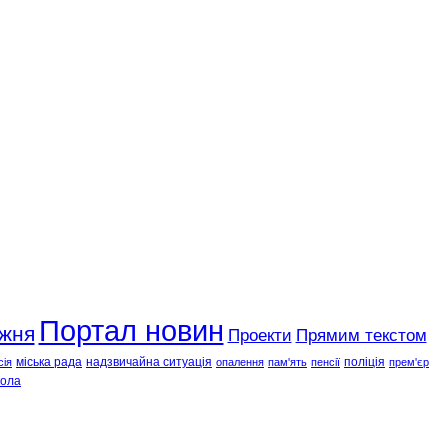
Портал новин
ижня
Проекти
Прямим текстом
міська рада
надзвичайна ситуація
поліція
сія
опалення
пам'ять
пенсії
прем'єр
ола