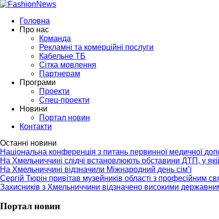
Головна
Про нас
Команда
Рекламні та комерційні послуги
Кабельне ТБ
Сітка мовлення
Партнерам
Програми
Проекти
Спец-проекти
Новини
Портал новин
Контакти
Останні новини
Національна конференція з питань первинної медичної до
На Хмельниччині слідчі встановлюють обставини ДТП, у як
На Хмельниччині відзначили Міжнародний день сім’ї
Сергій Тюрін привітав музейників області з професійним с
Захисників з Хмельниччини відзначено високими державни
Портал новин