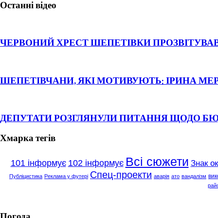
Останні відео
ЧЕРВОНИЙ ХРЕСТ ШЕПЕТІВКИ ПРОЗВІТУВАВ
ШЕПЕТІВЧАНИ, ЯКІ МОТИВУЮТЬ: ІРИНА МЕ
ДЕПУТАТИ РОЗГЛЯНУЛИ ПИТАННЯ ЩОДО Б
Хмарка тегів
Всі сюжети
101 інформує
102 інформує
Знак о
Спец-проекти
вик
Публіцистика
Реклама у футері
аварія
ато
вандалізм
рай
Погода