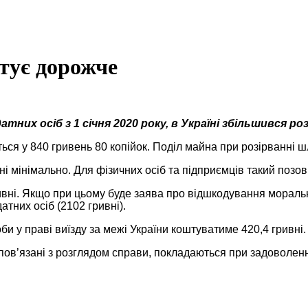
тує дорожче
их осіб з 1 січня 2020 року, в Україні збільшився роз
я у 840 гривень 80 копійок. Поділ майна при розірванні шлю
 мінімально. Для фізичних осіб та підприємців такий позов 
ривні. Якщо при цьому буде заява про відшкодування моральн
тних осіб (2102 гривні).
 у праві виїзду за межі України коштуватиме 420,4 гривні.
пов’язані з розглядом справи, покладаються при задоволенні