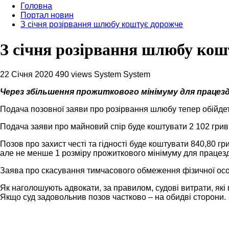
Головна
Портал новин
З січня розірвання шлюбу коштує дорожче
З січня розірвання шлюбу кош
22 Січня 2020
490 views
System System
Через збільшення прожиткового мінімуму для працездатн
Подача позовної заяви про розірвання шлюбу тепер обійдетьс
Подача заяви про майновий спір буде коштувати 2 102 гривні
Позов про захист честі та гідності буде коштувати 840,80 г
але не менше 1 розміру прожиткового мінімуму для працезда
Заява про скасування тимчасового обмеження фізичної особи
Як наголошують адвокати, за правилом, судові витрати, які 
Якщо суд задовольнив позов частково – на обидві сторони.