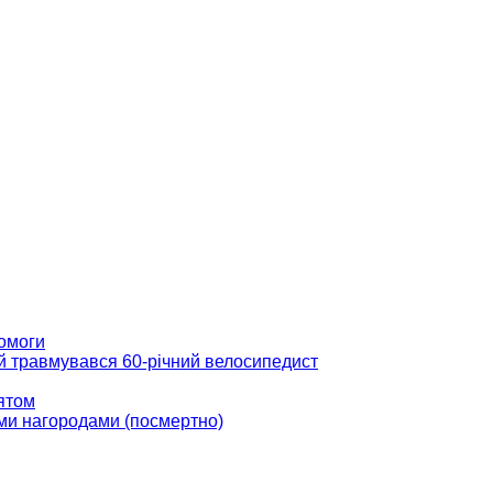
помоги
ій травмувався 60-річний велосипедист
вятом
ми нагородами (посмертно)