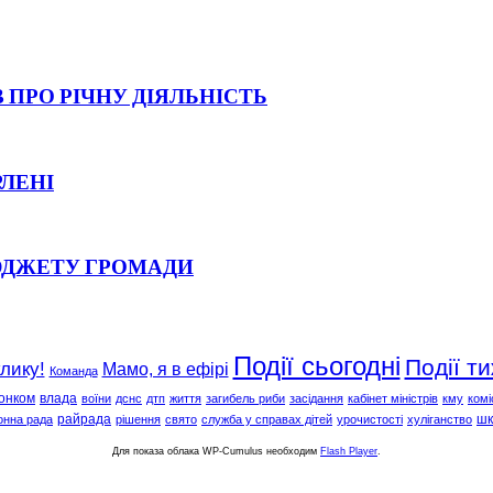
 ПРО РІЧНУ ДІЯЛЬНІСТЬ
РЛЕНІ
ЮДЖЕТУ ГРОМАДИ
Події сьогодні
Події т
клику!
Мамо, я в ефірі
Команда
онком
влада
воїни
дснс
дтп
життя
загибель риби
засідання
кабінет міністрів
кму
комі
райрада
шк
онна рада
рішення
свято
служба у справах дітей
урочистості
хуліганство
Для показа облака WP-Cumulus необходим
Flash Player
.