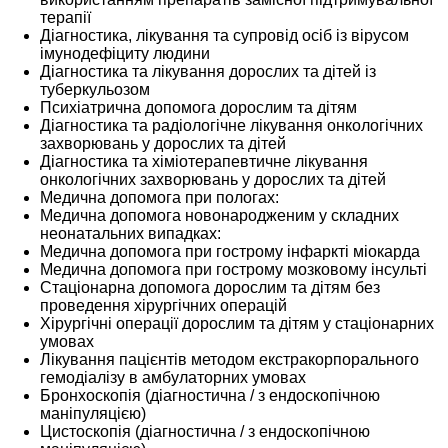
терапії
Діагностика, лікування та супровід осіб із вірусом
імунодефіциту людини
Діагностика та лікування дорослих та дітей із
туберкульозом
Психіатрична допомога дорослим та дітям
Діагностика та радіологічне лікування онкологічних
захворювань у дорослих та дітей
Діагностика та хіміотерапевтичне лікування
онкологічних захворювань у дорослих та дітей
Медична допомога при пологах:
Медична допомога новонародженим у складних
неонатальних випадках:
Медична допомога при гострому інфаркті міокарда
Медична допомога при гострому мозковому інсульті
Стаціонарна допомога дорослим та дітям без
проведення хірургічних операцій
Хірургічні операції дорослим та дітям у стаціонарних
умовах
Лікування пацієнтів методом екстракорпорального
гемодіалізу в амбулаторних умовах
Бронхоскопія (діагностична / з ендоскопічною
маніпуляцією)
Цистоскопія (діагностична / з ендоскопічною