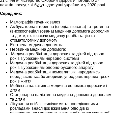
21 січня Міністерство Охорони здоров`я погодило 27
пакетів послуг, які будуть доступні українцям у 2020 році.
Серед них:
Мамографія грудних залоз
Амбулаторна вторинна (спеціалізована) та третинна
(високоспеціалізована) медична допомога дорослим
та дітям, включаючи медичну реабілітацію та
стоматологічну допомогу
Екстрена медична допомога
Первинна медична допомога:
Медична реабілітація дорослих та дітей від трьох
років з ураженням нервової системи
Медична реабілітація дорослих та дітей від трьох
років з ураженням опорно-рухового апарату
Медична реабілітація немовлят, які народились
передчасно та/або хворими, упродовж перших трьох
років життя
Мобільна паліативна медична допомога дорослим і
дітям
Стаціонарна паліативна медична допомога дорослим
та дітям
Лікування осіб із психічними та поведінковими
розладами внаслідок вживання опіоїдів із
використанням препаратів замісної підтримувальної