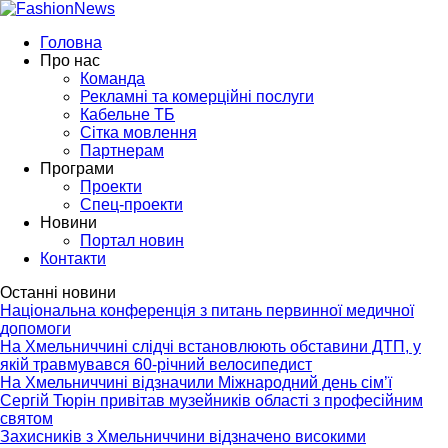
Головна
Про нас
Команда
Рекламні та комерційні послуги
Кабельне ТБ
Сітка мовлення
Партнерам
Програми
Проекти
Спец-проекти
Новини
Портал новин
Контакти
Останні новини
Національна конференція з питань первинної медичної
допомоги
На Хмельниччині слідчі встановлюють обставини ДТП, у
якій травмувався 60-річний велосипедист
На Хмельниччині відзначили Міжнародний день сім’ї
Сергій Тюрін привітав музейників області з професійним
святом
Захисників з Хмельниччини відзначено високими