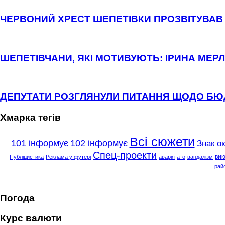
ЧЕРВОНИЙ ХРЕСТ ШЕПЕТІВКИ ПРОЗВІТУВАВ 
ШЕПЕТІВЧАНИ, ЯКІ МОТИВУЮТЬ: ІРИНА МЕРЛ
ДЕПУТАТИ РОЗГЛЯНУЛИ ПИТАННЯ ЩОДО Б
Хмарка тегів
Всі сюжети
101 інформує
102 інформує
Знак о
Спец-проекти
вик
Публіцистика
Реклама у футері
аварія
ато
вандалізм
рай
Погода
Курс валюти