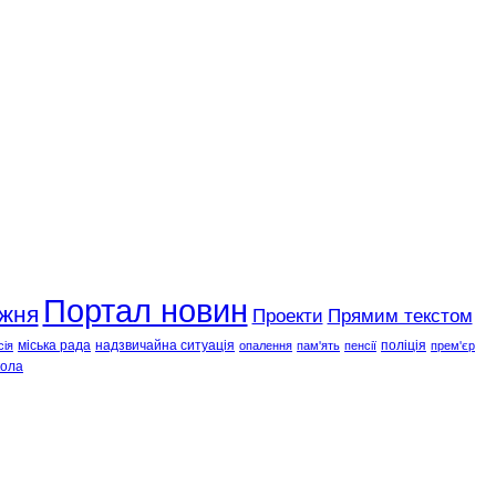
Портал новин
ижня
Проекти
Прямим текстом
міська рада
надзвичайна ситуація
поліція
сія
опалення
пам'ять
пенсії
прем'єр
ола