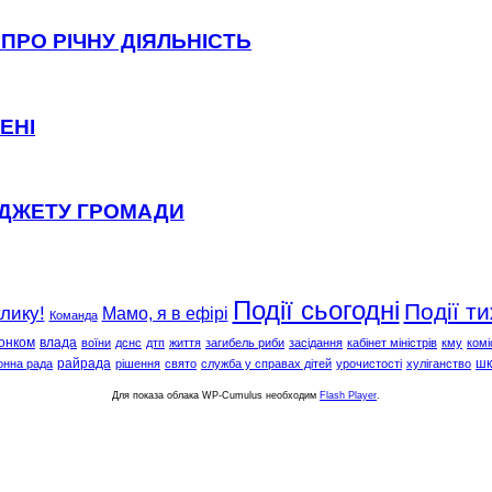
ПРО РІЧНУ ДІЯЛЬНІСТЬ
ЕНІ
ЮДЖЕТУ ГРОМАДИ
Події сьогодні
Події т
клику!
Мамо, я в ефірі
Команда
онком
влада
воїни
дснс
дтп
життя
загибель риби
засідання
кабінет міністрів
кму
комі
райрада
шк
онна рада
рішення
свято
служба у справах дітей
урочистості
хуліганство
Для показа облака WP-Cumulus необходим
Flash Player
.