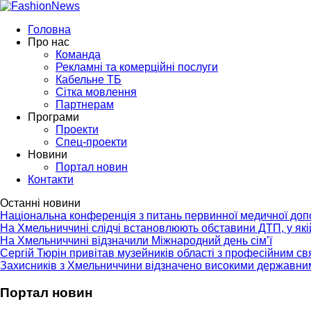
Головна
Про нас
Команда
Рекламні та комерційні послуги
Кабельне ТБ
Сітка мовлення
Партнерам
Програми
Проекти
Спец-проекти
Новини
Портал новин
Контакти
Останні новини
Національна конференція з питань первинної медичної до
На Хмельниччині слідчі встановлюють обставини ДТП, у як
На Хмельниччині відзначили Міжнародний день сім’ї
Сергій Тюрін привітав музейників області з професійним с
Захисників з Хмельниччини відзначено високими державни
Портал новин