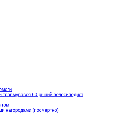
помоги
ій травмувався 60-річний велосипедист
вятом
ми нагородами (посмертно)