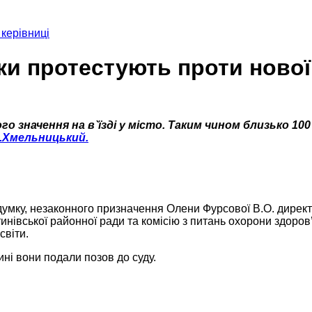
 керівниці
ки протестують проти нової
ого значення на в`їзді у місто. Таким чином близько
.Хмельницький.
умку, незаконного призначення Олени Фурсової В.О. директор
івської районної ради та комісію з питань охорони здоров’я
світи.
ні вони подали позов до суду.