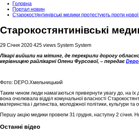
Головна
Портал новин
Старокостянтинівські медики протестують проти нової
Старокостянтинівські меди
29 Січня 2020
425 views
System System
Лікарі вийшли на мітинг, де перекрили дорогу обласн
керівницею райлікарні Олени Фурсової, – передає
Depo
Фото: DEPO.Хмельницький
Таким чином люди намагаються привернути увагу до, на їх д
вона очолювала відділ комунальної власності Старокостянтин
материнства і дитинства, молодіжної політики, культури та о
Першу акцію медики провели 31 грудня, наступну 2 січня. Ни
Останні відео