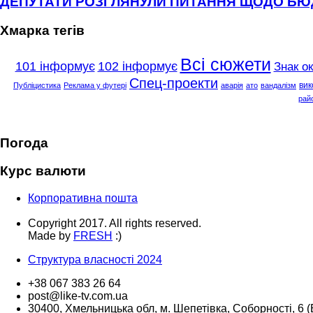
ДЕПУТАТИ РОЗГЛЯНУЛИ ПИТАННЯ ЩОДО Б
Хмарка тегів
Всі сюжети
101 інформує
102 інформує
Знак о
Спец-проекти
вик
Публіцистика
Реклама у футері
аварія
ато
вандалізм
рай
Погода
Курс валюти
Корпоративна пошта
Copyright 2017. All rights reserved.
Made by
FRESH
:)
Структура власності 2024
+38 067 383 26 64
post@like-tv.com.ua
30400, Хмельницька обл, м. Шепетівка, Соборності, 6 