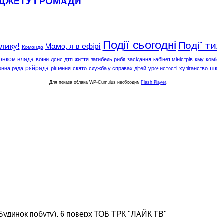
ЮДЖЕТУ ГРОМАДИ
Події сьогодні
Події т
клику!
Мамо, я в ефірі
Команда
онком
влада
воїни
дснс
дтп
життя
загибель риби
засідання
кабінет міністрів
кму
комі
райрада
шк
онна рада
рішення
свято
служба у справах дітей
урочистості
хуліганство
Для показа облака WP-Cumulus необходим
Flash Player
.
(Будинок побуту), 6 поверх ТОВ ТРК "ЛАЙК ТВ"