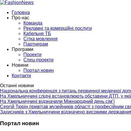
Головна
Про нас
Команда
Рекламні та комерційні послуги
Кабельне ТБ
Сітка мовлення
Партнерам
Програми
Проекти
Спец-проекти
Новини
Портал новин
Контакти
Останні новини
Національна конференція з питань первинної медичної до
На Хмельниччині слідчі встановлюють обставини ДТП, у як
На Хмельниччині відзначили Міжнародний день сім’ї
Сергій Тюрін привітав музейників області з професійним с
Захисників з Хмельниччини відзначено високими державни
Портал новин