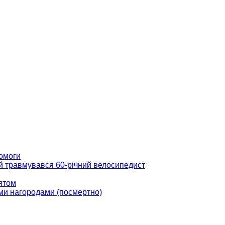
помоги
ій травмувався 60-річний велосипедист
вятом
ми нагородами (посмертно)