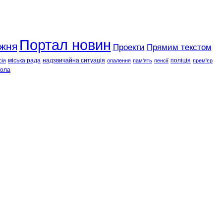
Портал новин
ижня
Проекти
Прямим текстом
міська рада
надзвичайна ситуація
поліція
сія
опалення
пам'ять
пенсії
прем'єр
ола