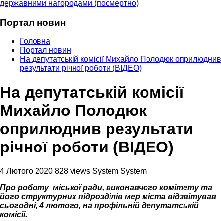
державними нагородами (посмертно)
Портал новин
Головна
Портал новин
На депутатській комісії Михайло Полодюк оприлюднив
результати річної роботи (ВІДЕО)
На депутатській комісії
Михайло Полодюк
оприлюднив результати
річної роботи (ВІДЕО)
4 Лютого 2020
828 views
System System
Про роботу міської ради, виконавчого комітету та
його структурних підрозділів мер міста відзвітував
сьогодні, 4 лютого, на профільній депутатській
комісії.