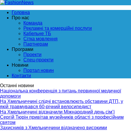
Головна
Про нас
Команда
Рекламні та комерційні послуги
Кабельне ТБ
Сітка мовлення
Партнерам
Програми
Проекти
Спец-проекти
Новини
Портал новин
Контакти
Останні новини
Національна конференція з питань первинної медичної
допомоги
На Хмельниччині слідчі встановлюють обставини ДТП, у
якій травмувався 60-річний велосипедист
На Хмельниччині відзначили Міжнародний день сім’ї
Сергій Тюрін привітав музейників області з професійним
святом
Захисників з Хмельниччини відзначено високими