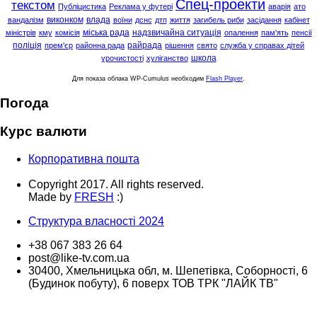
Спец-проекти
текстом
Публіцистика
Реклама у футері
аварія
ато
виконком
влада
вандалізм
воїни
дснс
дтп
життя
загибель риби
засідання
кабінет
міська рада
надзвичайна ситуація
міністрів
кму
комісія
опалення
пам'ять
пенсії
поліція
райрада
прем'єр
районна рада
рішення
свято
служба у справах дітей
школа
урочистості
хуліганство
Для показа облака WP-Cumulus необходим
Flash Player
.
Погода
Курс валюти
Корпоративна пошта
Copyright 2017. All rights reserved.
Made by
FRESH
:)
Структура власності 2024
+38 067 383 26 64
post@like-tv.com.ua
30400, Хмельницька обл, м. Шепетівка, Соборності, 6
(Будинок побуту), 6 поверх ТОВ ТРК "ЛАЙК ТВ"