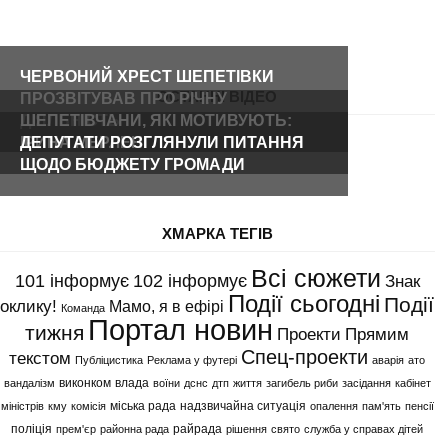
ЧЕРВОНИЙ ХРЕСТ ШЕПЕТІВКИ
ОСТАННІ ВІДЕО
ПРОЗВІТУВАВ ПРО РІЧНУ
ДІЯЛЬНІСТЬ
ШЕПЕТІВЧАНИ, ЯКІ МОТИВУЮТЬ:
ІРИНА МЕРЛЕНІ
ДЕПУТАТИ РОЗГЛЯНУЛИ ПИТАННЯ
ЩОДО БЮДЖЕТУ ГРОМАДИ
ХМАРКА ТЕГІВ
Всі сюжети
101 інформує
102 інформує
Знак
Події сьогодні
Події
оклику!
Мамо, я в ефірі
Команда
Портал новин
тижня
Проекти
Прямим
Спец-проекти
текстом
Публіцистика
Реклама у футері
аварія
ато
виконком
влада
вандалізм
воїни
дснс
дтп
життя
загибель риби
засідання
кабінет
міська рада
надзвичайна ситуація
міністрів
кму
комісія
опалення
пам'ять
пенсії
поліція
райрада
прем'єр
районна рада
рішення
свято
служба у справах дітей