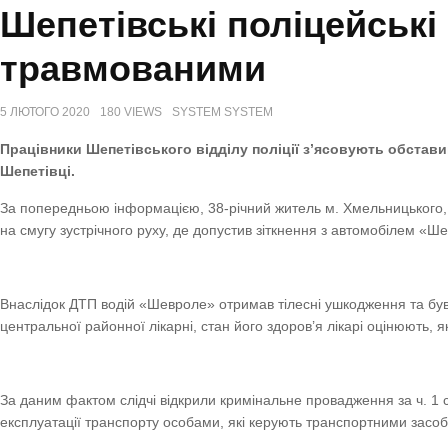
Шепетівські поліцейські
травмованими
5 ЛЮТОГО 2020
180 VIEWS
SYSTEM SYSTEM
Працівники Шепетівського відділу поліції з’ясовують обставин
Шепетівці.
За попередньою інформацією, 38-річний житель м. Хмельницького,
на смугу зустрічного руху, де допустив зіткнення з автомобілем «Ш
Внаслідок ДТП водій «Шевроле» отримав тілесні ушкодження та був 
центральної районної лікарні, стан його здоров’я лікарі оцінюють, я
За даним фактом слідчі відкрили кримінальне провадження за ч. 1
експлуатації транспорту особами, які керують транспортними засоб