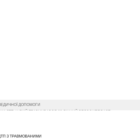
МЕДИЧНОЇ ДОПОМОГИ
И ДТП, У ЯКІЙ ТРАВМУВАВСЯ 60-РІЧНИЙ ВЕЛОСИПЕДИСТ
СІМ’Ї
ОФЕСІЙНИМ СВЯТОМ
ИМИ ДЕРЖАВНИМИ НАГОРОДАМИ (ПОСМЕРТНО)
 ДТП З ТРАВМОВАНИМИ