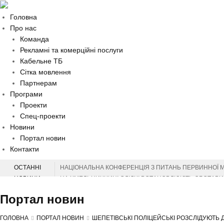
Головна
Про нас
Команда
Рекламні та комерційні послуги
Кабельне ТБ
Сітка мовлення
Партнерам
Програми
Проекти
Спец-проекти
Новини
Портал новин
Контакти
ОСТАННІ
НАЦІОНАЛЬНА КОНФЕРЕНЦІЯ З ПИТАНЬ ПЕРВИННОЇ 
НОВИНИ
НА ХМЕЛЬНИЧЧИНІ СЛІДЧІ ВСТАНОВЛЮЮТЬ ОБСТАВИН
НА ХМЕЛЬНИЧЧИНІ ВІДЗНАЧИЛИ МІЖНАРОДНИЙ ДЕНЬ 
Портал новин
СЕРГІЙ ТЮРІН ПРИВІТАВ МУЗЕЙНИКІВ ОБЛАСТІ З ПР
ЗАХИСНИКІВ З ХМЕЛЬНИЧЧИНИ ВІДЗНАЧЕНО ВИСОК
ГОЛОВНА
ПОРТАЛ НОВИН
ШЕПЕТІВСЬКІ ПОЛІЦЕЙСЬКІ РОЗСЛІДУЮТЬ