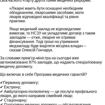
своєчасного чтарту другої ланки медичної реформи.
«Лікарні мають бути оснащені необхідним
обладнанням, лікарськими засобами, мати
лікарів відповідної кваліфікації та рівня
практики.
Якщо медичний заклад не відповідатиме
вимогам, то НСЗУ не укладатиме договір з таким
закладом — отже, лікарня не отримає
фінансування. Тоді гроші на утримання
медзакладу буде виділяти місцева влада» –
сказав Олексій Гончарук.
За словами прем’єр-міністра на сьогодні вже
автономізовано 97% закладів, що надають спеціалізовану
медичну допомогу.
Що включає в себе Програма медичних гарантій?
✔Первинну допомогу;
✔ Екстрену;
✔ Амбулаторно-поліклінічну — це послуги профільного
лікаря, до якого направив сімейний лікар;
✔ Стаціонарну;
✔ Паліативну медичну допомогу — обслуговування