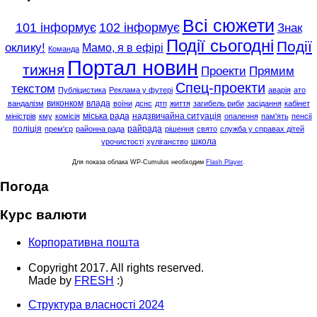
Всі сюжети
101 інформує
102 інформує
Знак
Події сьогодні
Події
оклику!
Мамо, я в ефірі
Команда
Портал новин
тижня
Проекти
Прямим
Спец-проекти
текстом
Публіцистика
Реклама у футері
аварія
ато
виконком
влада
вандалізм
воїни
дснс
дтп
життя
загибель риби
засідання
кабінет
міська рада
надзвичайна ситуація
міністрів
кму
комісія
опалення
пам'ять
пенсії
поліція
райрада
прем'єр
районна рада
рішення
свято
служба у справах дітей
школа
урочистості
хуліганство
Для показа облака WP-Cumulus необходим
Flash Player
.
Погода
Курс валюти
Корпоративна пошта
Copyright 2017. All rights reserved.
Made by
FRESH
:)
Структура власності 2024