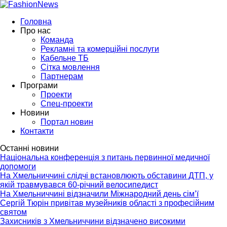
Головна
Про нас
Команда
Рекламні та комерційні послуги
Кабельне ТБ
Сітка мовлення
Партнерам
Програми
Проекти
Спец-проекти
Новини
Портал новин
Контакти
Останні новини
Національна конференція з питань первинної медичної
допомоги
На Хмельниччині слідчі встановлюють обставини ДТП, у
якій травмувався 60-річний велосипедист
На Хмельниччині відзначили Міжнародний день сім’ї
Сергій Тюрін привітав музейників області з професійним
святом
Захисників з Хмельниччини відзначено високими