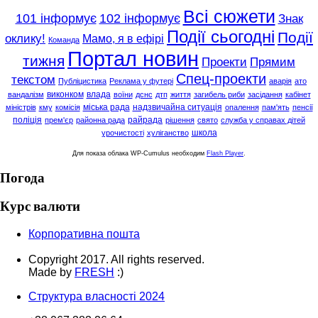
Всі сюжети
101 інформує
102 інформує
Знак
Події сьогодні
Події
оклику!
Мамо, я в ефірі
Команда
Портал новин
тижня
Проекти
Прямим
Спец-проекти
текстом
Публіцистика
Реклама у футері
аварія
ато
виконком
влада
вандалізм
воїни
дснс
дтп
життя
загибель риби
засідання
кабінет
міська рада
надзвичайна ситуація
міністрів
кму
комісія
опалення
пам'ять
пенсії
поліція
райрада
прем'єр
районна рада
рішення
свято
служба у справах дітей
школа
урочистості
хуліганство
Для показа облака WP-Cumulus необходим
Flash Player
.
Погода
Курс валюти
Корпоративна пошта
Copyright 2017. All rights reserved.
Made by
FRESH
:)
Структура власності 2024