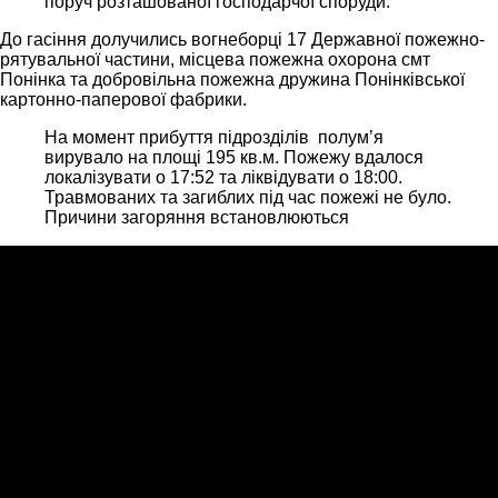
поруч розташованої господарчої споруди.
До гасіння долучились вогнеборці 17 Державної пожежно-
рятувальної частини, місцева пожежна охорона смт
Понінка та добровільна пожежна дружина Понінківської
картонно-паперової фабрики.
На момент прибуття підрозділів полум’я
вирувало на площі 195 кв.м. Пожежу вдалося
локалізувати о 17:52 та ліквідувати о 18:00.
Травмованих та загиблих під час пожежі не було.
Причини загоряння встановлюються