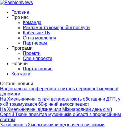
Головна
Про нас
Команда
Рекламні та комерційні послуги
Кабельне ТБ
Сітка мовлення
Партнерам
Програми
Проекти
Спец-проекти
Новини
Портал новин
Контакти
Останні новини
Національна конференція з питань первинної медичної
допомоги
На Хмельниччині слідчі встановлюють обставини ДТП, у
якій травмувався 60-річний велосипедист
На Хмельниччині відзначили Міжнародний день сім’ї
Сергій Тюрін привітав музейників області з професійним
святом
Захисників з Хмельниччини відзначено високими