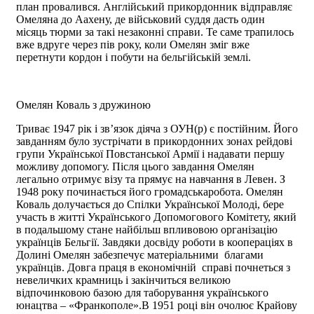
план провалився. Англійський прикордонник відправляє
Омеляна до Аахену, де військовий суддя дасть один
місяць тюрми за такі незаконні справи. Те саме трапилось
вже вдруге через пів року, коли Омелян зміг вже
перетнути кордон і побути на бельгійській землі.
Омелян Коваль з дружиною
Триває 1947 рік і зв’язок діяча з ОУН(р) є постійним. Його
завданням було зустрічати в прикордонних зонах рейдові
групи Української Повстанської Армії і надавати першу
можливу допомогу. Після цього завдання Омелян
легально отримує візу та прямує на навчання в Левен. З
1948 року починається його громадськаробота. Омелян
Коваль долучається до Спілки Української Молоді, бере
участь в житті Українського Допомогового Комітету, який
в подальшому стане найбільш впливовою організацію
українців Бельгії. Завдяки досвіду роботи в коопераціях в
Долині Омелян забезпечує матеріальними благами
українців. Довга праця в економічній справі почнеться з
невеличких крамниць і закінчиться великою
відпочинковою базою для таборування українського
юнацтва – «Франкополе».В 1951 році він очолює Крайову