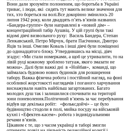
Вони дали зрозуміти полоненим, що боротьба в Україні
триває, і люди, які сидять тут мають велике значення для
тих, хто бореться на волі.Все докорінно змінилось 20
липня 1942 року, коли двадцять п’ять в’язнів названих
«Бандера-группе» були направлені в «новий дім» –
концентраційний табір Аушвіц. У цій групі були такі
відомі діячі визвольного руху: Василь Бандера, Степан
Ленкавський, Петро Мірчук, брати Пасічники, Дмитро
Яців та інші. Омелян Коваль і інші діячі були поміщенні
до одинадцятого блоку. Утвердившись на місці, діяч
згадує: «Ми стали номерками, а щоб це утривалити, то на
лівій руці кожному зроблено татуаж, якого змазати не
можна». Далі були важкі дні в «Нойбав», команді, що
займалась будовою нових будинків для розширення
табору. Важка фізична робота і постійний нагляд, на фоні
особливої жорстокості наглядачів і поганого харчування
виснажували навіть найбільш загартованих. Багато
молодих душ так і залишилися спочивати на території
зони поневолення.Політичний в’язень за час перебування
відбув ще декілька робіт: «фольксдойчі» – це було
будівництво стодоли в полі, мийка посуду на військовій
кухні і «Ефектен-касем»- робота з індивідуальними
речами в’язнів.
Цікавим є те, що з часом українці в таборі змогли
отримати дозвіл на діяльність редакційної колегії і