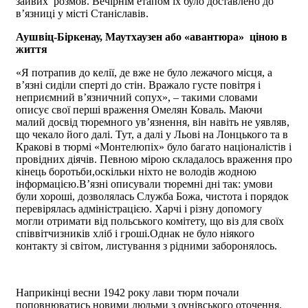
зайвих розмов. Вечірнім етапом їх було доставлено до
в’язниці у місті Станіславів.
Аушвіц-Біркенау, Маутхаузен або «авантюра» ціною в
життя
«Я потрапив до келії, де вже не було лежачого місця, а
в’язні сиділи сперті до стін. Вражало густе повітря і
неприємний в’язничний сопух», – такими словами
описує свої перші враження Омелян Коваль. Маючи
малий досвід тюремного ув’язнення, він навіть не уявляв,
що чекало його далі. Тут, а далі у Льові на Лонцького та в
Кракові в тюрмі «Монтелюпіх» було багато націоналістів і
провідних діячів. Певною мірою складалось враження про
кінець боротьби,оскільки ніхто не володів жодною
інформацією.В’язні описували тюремні дні так: умови
були хороші, дозволялась Служба Божа, чистота і порядок
перевірялась адміністрацією. Харчі і різну допомогу
могли отримати від польського комітету, що віз для своїх
співвітчизників хліб і гроші.Однак не було ніякого
контакту зі світом, листування з рідними заборонялось.
Наприкінці весни 1942 року лави тюрм почали
поповнюватись новими людьми з оунівського оточення.