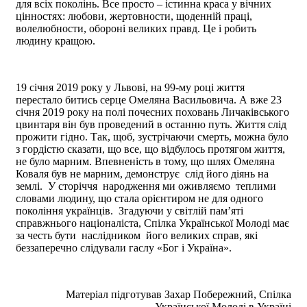
для всіх поколінь. Все просто – істинна краса у вічних
цінностях: любови, жертовности, щоденній праці,
волелюбности, обороні великих правд. Це і робить
людину кращою.
19 січня 2019 року у Львові, на 99-му році життя
перестало битись серце Омеляна Васильовича. А вже 23
січня 2019 року на полі почесних поховань Личаківського
цвинтаря він був проведений в останню путь. Життя слід
прожити гідно. Так, щоб, зустрічаючи смерть, можна було
з гордістю сказати, що все, що відбулось протягом життя,
не було марним. Впевненість в тому, що шлях Омеляна
Коваля був не марним, демонструє слід його діянь на
землі. У сторіччя народження ми оживляємо теплими
словами людину, що стала орієнтиром не для одного
покоління українців. Згадуючи у світлій пам’яті
справжнього націоналіста, Спілка Української Молоді має
за честь бути наслідником його великих справ, які
беззаперечно слідували гаслу «Бог і Україна».
Матеріал підготував Захар Побережний, Спілка
Української Молоді в Україні