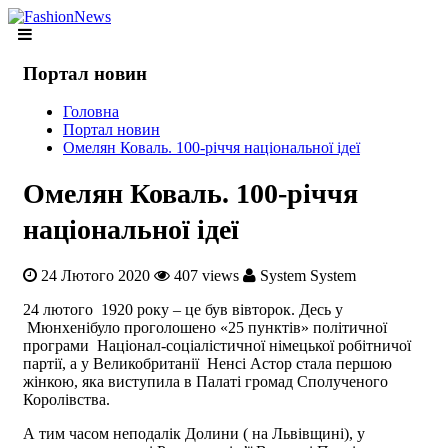
Портал новин
Головна
Портал новин
Омелян Коваль. 100-річчя національної ідеї
Омелян Коваль. 100-річчя
національної ідеї
24 Лютого 2020
407 views
System System
24 лютого 1920 року – це був вівторок. Десь у
Мюнхенібуло проголошено «25 пунктів» політичної
програми Націонал-соціалістичної німецької робітничої
партії, а у Великобританії Ненсі Астор стала першою
жінкою, яка виступила в Палаті громад Сполученого
Королівства.
А тим часом неподалік Долини ( на Львівщині), у