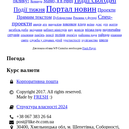
Події сьогодні
оклику!
Мамо, я в ефірі
Команда
Портал новин
Події тижня
Проекти
Спец-
Прямим текстом
Публіцистика
Реклама у футері
проекти
влада
виконком
аварія
ато
вандалізм
воїни
дснс
дтп
життя
надзвичайна
міська рада
загибель риби
засідання
кабінет міністрів
кму
комісія
ситуація
поліція
райрада
опалення
пам'ять
пенсії
прем'єр
районна рада
рішення
школа
свято
служба у справах дітей
урочистості
хуліганство
Для показа облака WP-Cumulus необходим
Flash Player
.
Погода
Курс валюти
Корпоративна пошта
Copyright 2017. All rights reserved.
Made by
FRESH
:)
Структура власності 2024
+38 067 383 26 64
post@like-tv.com.ua
30400, Хмельницька обл, м. Шепетівка, Соборності,