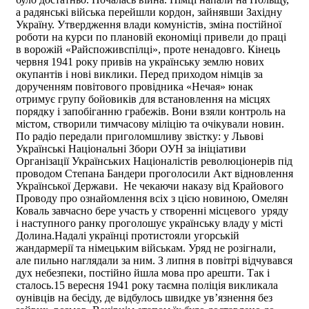
а радянські війська перейшли кордон, зайнявши Західну
Україну. Утвердження влади комуністів, зміна постійної
роботи на курси по плановій економіці привели до праці
в ворожій «Райспоживспілці», проте ненадовго. Кінець
червня 1941 року привів на українську землю нових
окупантів і нові виклики. Перед приходом німців за
дорученням повітового провідника «Нечая» юнак
отримує групу бойовиків для встановлення на місцях
порядку і запобіганню грабежів. Вони взяли контроль на
містом, створили тимчасову міліцію та очікували новин.
По радіо передали приголомшливу звістку: у Львові
Українські Національні Збори ОУН за ініціативи
Організації Українських Націоналістів революціонерів під
проводом Степана Бандери проголосили Акт відновлення
Української Держави. Не чекаючи наказу від Крайового
Проводу про ознайомлення всіх з цією новиною, Омелян
Коваль завчасно бере участь у створенні місцевого уряду
і наступного ранку проголошує українську владу у місті
Долина.Надалі українці протистояли угорській
жандармерії та німецьким військам. Уряд не розігнали,
але пильно наглядали за ним. З липня в повітрі відчувався
дух небезпеки, постійно йшла мова про арешти. Так і
сталось.15 вересня 1941 року таємна поліція викликала
оунівців на бесіду, де відбулось швидке ув’язнення без