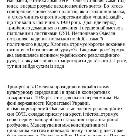
емігранта, сотника армії УНР – Олеся Соловія. Саме тоді
юнак вперше розуміє неоднозначність життя. Бо хтось
співпрацює з польською поліцією, як от колишній вояка,
а хтось чинить спротив жорстоким діям «пацифікації»,
що тривали в Галичині в 1930 році. Далі йде період
трирічного домашнього навчання і перше знайомство з
підпільними листівками ОУН. Несподівано Омелян
потрапляє на допит польської поліції, а саме її
політичного відділу. Хлопець отримує коротке доконане
питання: «То ти читав «Сурму»?».Так,саме цю «Сурму»,
яка залишалась вісником українського революційного
руху, і за яку могли легко запроторити до в’язниці. Проте,
тут він вийде сухим із води.
Тридцяті для Омеляна проходили в українському
культурному середовищі і в праці в кооперативах
товариствах. 1938 рік стає для нього переломним. На
фоні державности Карпатської України,
вісімнадцятирічний Омелян стає членом революційних
сил ОУН, складає присягу на хресті і пістолі,отримує
свою першу бойову зброю і завдання з організаційної
розбудови. Маневрування між конспіративним і
цивільним життям викликало певну тривогу, але справ
було достатньо. Почалась війна. Німці напали на Польщу,