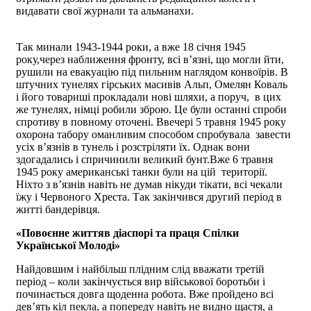
видавати свої журнали та альманахи.
Так минали 1943-1944 роки, а вже 18 січня 1945
року,через наближення фронту, всі в’язні, що могли йти,
рушили на евакуацію під пильним наглядом конвоїрів. В
штучних тунелях гірських масивів Альп, Омелян Коваль
і його товариші прокладали нові шляхи, а поруч, в цих
же тунелях, німці робили зброю. Це були останні спроби
спротиву в повному оточені. Ввечері 5 травня 1945 року
охорона табору оманливим способом спробувала завести
усіх в’язнів в тунель і розстріляти їх. Однак вони
здогадались і спричинили великий бунт.Вже 6 травня
1945 року американські танки були на цій території.
Ніхто з в’язнів навіть не думав нікуди тікати, всі чекали
їжу і Червоного Хреста. Так закінчився другий період в
житті бандерівця.
«Повоєнне життяв діаспорі та праця Спілки
Української Молоді»
Найдовшим і найбільш плідним слід вважати третій
період – коли закінчується вир військової боротьби і
починається довга щоденна робота. Вже пройдено всі
дев’ять кіл пекла, а попереду навіть не видно щастя, а