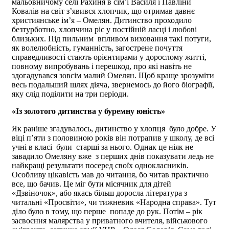
мальовничому селі Рахиня в сім’ї Василя і Павліни
Ковалів на світ з’явився хлопчик, що отримав давнє
християнське ім’я – Омелян. Дитинство проходило
безтурботно, хлопчина ріс у постійній ласці і любові
близьких. Під пильним впливом виховання такі потуги,
як волелюбність, гуманність, загострене почуття
справедливості стають орієнтирами у дорослому житті,
повному випробувань і перешкод, про які навіть не
здогадувався зовсім малий Омелян. Щоб краще зрозуміти
весь подальший шлях діяча, звернемось до його біографії,
яку слід поділити на три періоди.
«Із золотого дитинства у буремну юність»
Як раніше згадувалось, дитинство у хлопця було добре. У
віці п’яти з половиною років він потрапив у школу, де всі
учні в класі були старші за нього. Однак це ніяк не
завадило Омеляну вже з перших днів показувати ледь не
найкращі результати посеред своїх однокласників.
Особливу цікавість мав до читання, бо читав практично
все, що бачив. Це міг бути місячник для дітей
«Дзвіночок», або якась більш доросла література з
читальні «Просвіти», чи тижневик «Народна справа». Тут
діло було в тому, що перше попаде до рук. Потім – рік
засвоєння малярства у приватного вчителя, військового