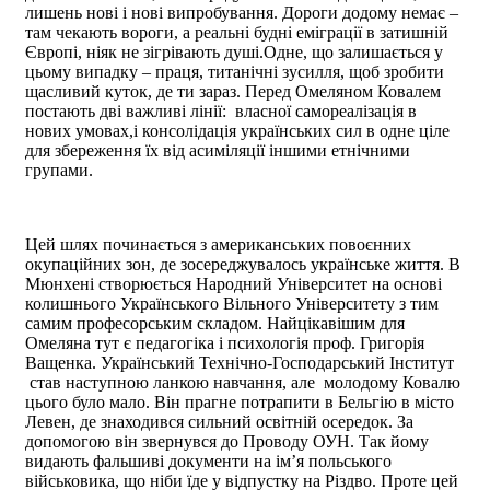
лишень нові і нові випробування. Дороги додому немає –
там чекають вороги, а реальні будні еміграції в затишній
Європі, ніяк не зігрівають душі.Одне, що залишається у
цьому випадку – праця, титанічні зусилля, щоб зробити
щасливий куток, де ти зараз. Перед Омеляном Ковалем
постають дві важливі лінії: власної самореалізація в
нових умовах,і консолідація українських сил в одне ціле
для збереження їх від асиміляції іншими етнічними
групами.
Цей шлях починається з американських повоєнних
окупаційних зон, де зосереджувалось українське життя. В
Мюнхені створюється Народний Університет на основі
колишнього Українського Вільного Університету з тим
самим професорським складом. Найцікавішим для
Омеляна тут є педагогіка і психологія проф. Григорія
Ващенка. Український Технічно-Господарський Інститут
став наступною ланкою навчання, але молодому Ковалю
цього було мало. Він прагне потрапити в Бельгію в місто
Левен, де знаходився сильний освітній осередок. За
допомогою він звернувся до Проводу ОУН. Так йому
видають фальшиві документи на ім’я польського
військовика, що ніби їде у відпустку на Різдво. Проте цей