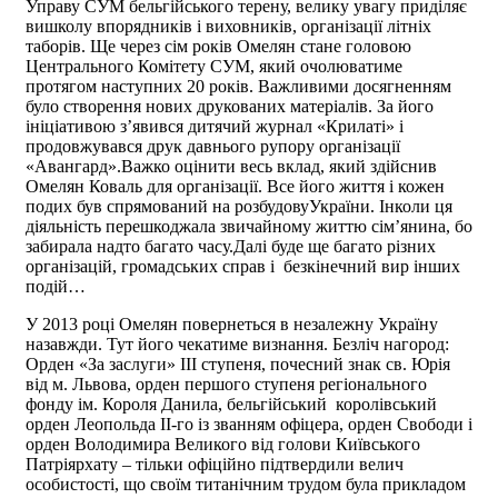
Управу СУМ бельгійського терену, велику увагу приділяє
вишколу впорядників і виховників, організації літніх
таборів. Ще через сім років Омелян стане головою
Центрального Комітету СУМ, який очолюватиме
протягом наступних 20 років. Важливими досягненням
було створення нових друкованих матеріалів. За його
ініціативою з’явився дитячий журнал «Крилаті» і
продовжувався друк давнього рупору організації
«Авангард».Важко оцінити весь вклад, який здійснив
Омелян Коваль для організації. Все його життя і кожен
подих був спрямований на розбудовуУкраїни. Інколи ця
діяльність перешкоджала звичайному життю сім’янина, бо
забирала надто багато часу.Далі буде ще багато різних
організацій, громадських справ і безкінечний вир інших
подій…
У 2013 році Омелян повернеться в незалежну Україну
назавжди. Тут його чекатиме визнання. Безліч нагород:
Орден «За заслуги» III ступеня, почесний знак св. Юрія
від м. Львова, орден першого ступеня регіонального
фонду ім. Короля Данила, бельгійський королівський
орден Леопольда II-го із званням офіцера, орден Свободи і
орден Володимира Великого від голови Київського
Патріярхату – тільки офіційно підтвердили велич
особистості, що своїм титанічним трудом була прикладом