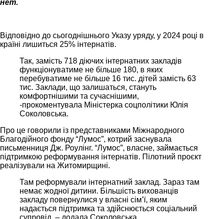
нет.
Відповідно до сьогоднішнього Указу уряду, у 2024 році в
країні лишиться 25% інтернатів.
Так, замість 718 діючих інтернатних закладів
функціонуватиме не більше 180, в яких
перебуватиме не більше 16 тис. дітей замість 63
тис. Заклади, що залишаться, стануть
комфортнішими та сучаснішими,
-прокоментувала Міністерка соцполітики Юлія
Соколовська.
Про це говорили із представниками Міжнародного
Благодійного фонду “Лумос”, котрий заснувала
письменниця Дж. Роулінг. “Лумос”, власне, займається
підтримкою реформування інтернатів. Пілотний проєкт
реалізували на Житомирщині.
Там реформували інтернатний заклад. Зараз там
немає жодної дитини. Більшість вихованців
закладу повернулися у власні сім’ї, яким
надається підтримка та здійснюється соціальний
супровід, – додала Соколовська.