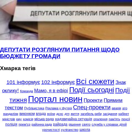
ДЕПУТАТИ РОЗГЛЯНУЛИ ПИТАННЯ ЩОДО
БЮДЖЕТУ ГРОМАДИ
Хмарка тегів
Всі сюжети
101 інформує
102 інформує
Знак
Події сьогодні
Події
оклику!
Мамо, я в ефірі
Команда
Портал новин
тижня
Проекти
Прямим
Спец-проекти
текстом
Публіцистика
Реклама у футері
аварія
ато
виконком
влада
вандалізм
воїни
дснс
дтп
життя
загибель риби
засідання
кабінет
міська рада
надзвичайна ситуація
міністрів
кму
комісія
опалення
пам'ять
пенсії
поліція
райрада
прем'єр
районна рада
рішення
свято
служба у справах дітей
школа
урочистості
хуліганство