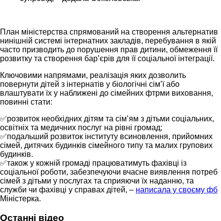
План міністерства спрямований на створення альтернатив
нинішній системі інтернатних закладів, перебування в якій
часто призводить до порушення прав дитини, обмеження її
розвитку та створення бар’єрів для її соціальної інтеграції.
Ключовими напрямами, реалізація яких дозволить
повернути дітей з інтернатів у біологічні сім’ї або
влаштувати їх у наближені до сімейних фтрми виховання,
повинні стати:
✅
розвиток необхідних дітям та сім’ям з дітьми соціальних,
освітніх та медичних послуг на рівні громад;
✅
подальший розвиток інституту всиновлення, прийомних
сімей, дитячих будинків сімейного типу та малих групових
будинків.
✅
також у кожній громаді працюватимуть фахівці із
соціальної роботи, забезпечуючи вчасне виявлення потреб
сімей з дітьми у послугах та сприяючи їх наданню, та
служби чи фахівці у справах дітей, –
написала у своєму фб
Міністерка.
Останні відео