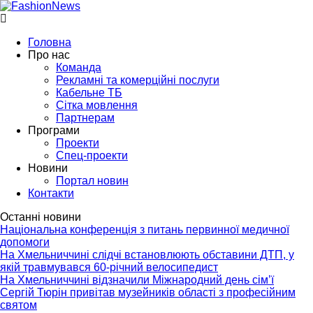
Головна
Про нас
Команда
Рекламні та комерційні послуги
Кабельне ТБ
Сітка мовлення
Партнерам
Програми
Проекти
Спец-проекти
Новини
Портал новин
Контакти
Останні новини
Національна конференція з питань первинної медичної
допомоги
На Хмельниччині слідчі встановлюють обставини ДТП, у
якій травмувався 60-річний велосипедист
На Хмельниччині відзначили Міжнародний день сім’ї
Сергій Тюрін привітав музейників області з професійним
святом