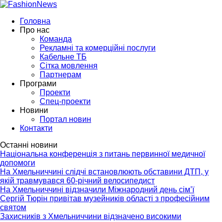
Головна
Про нас
Команда
Рекламні та комерційні послуги
Кабельне ТБ
Сітка мовлення
Партнерам
Програми
Проекти
Спец-проекти
Новини
Портал новин
Контакти
Останні новини
Національна конференція з питань первинної медичної
допомоги
На Хмельниччині слідчі встановлюють обставини ДТП, у
якій травмувався 60-річний велосипедист
На Хмельниччині відзначили Міжнародний день сім’ї
Сергій Тюрін привітав музейників області з професійним
святом
Захисників з Хмельниччини відзначено високими