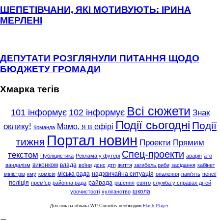
ШЕПЕТІВЧАНИ, ЯКІ МОТИВУЮТЬ: ІРИНА
МЕРЛЕНІ
ДЕПУТАТИ РОЗГЛЯНУЛИ ПИТАННЯ ЩОДО
БЮДЖЕТУ ГРОМАДИ
Хмарка тегів
Всі сюжети
101 інформує
102 інформує
Знак
Події сьогодні
Події
оклику!
Мамо, я в ефірі
Команда
Портал новин
тижня
Проекти
Прямим
Спец-проекти
текстом
Публіцистика
Реклама у футері
аварія
ато
виконком
влада
вандалізм
воїни
дснс
дтп
життя
загибель риби
засідання
кабінет
міська рада
надзвичайна ситуація
міністрів
кму
комісія
опалення
пам'ять
пенсії
поліція
райрада
прем'єр
районна рада
рішення
свято
служба у справах дітей
школа
урочистості
хуліганство
Для показа облака WP-Cumulus необходим
Flash Player
.