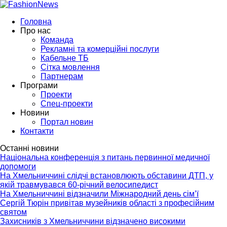
Головна
Про нас
Команда
Рекламні та комерційні послуги
Кабельне ТБ
Сітка мовлення
Партнерам
Програми
Проекти
Спец-проекти
Новини
Портал новин
Контакти
Останні новини
Національна конференція з питань первинної медичної
допомоги
На Хмельниччині слідчі встановлюють обставини ДТП, у
якій травмувався 60-річний велосипедист
На Хмельниччині відзначили Міжнародний день сім’ї
Сергій Тюрін привітав музейників області з професійним
святом
Захисників з Хмельниччини відзначено високими