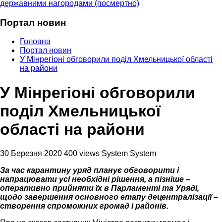
державними нагородами (посмертно)
Портал новин
Головна
Портал новин
У Мінрегіоні обговорили поділ Хмельницької області
на райони
У Мінрегіоні обговорили
поділ Хмельницької
області на райони
30 Березня 2020
400 views
System System
За час карантину уряд планує обговорити і
напрацювати усі необхідні рішення, а пізніше –
оперативно прийняти їх в Парламенті та Уряді,
щодо завершення основного етапу децентралізації –
створення спроможних громад і районів.