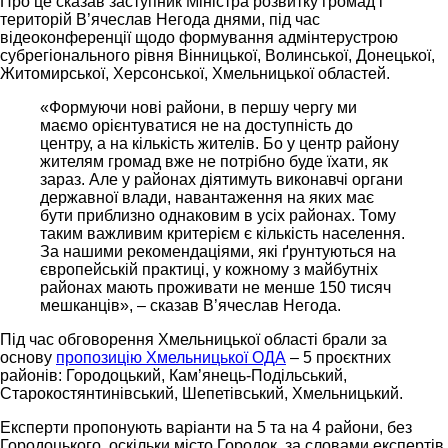
Про це сказав заступник Міністра розвитку громад і
територій В’ячеслав Негода днями, під час
відеоконференції щодо формування адмінтерустрою
субрегіонального рівня Вінницької, Волинської, Донецької,
Житомирської, Херсонської, Хмельницької областей.
«Формуючи нові райони, в першу чергу ми
маємо орієнтуватися не на доступність до
центру, а на кількість жителів. Бо у центр району
жителям громад вже не потрібно буде їхати, як
зараз. Але у районах діятимуть виконавчі органи
державної влади, навантаження на яких має
бути приблизно однаковим в усіх районах. Тому
таким важливим критерієм є кількість населення.
За нашими рекомендаціями, які ґрунтуються на
європейській практиці, у кожному з майбутніх
районах мають проживати не менше 150 тисяч
мешканців», – сказав В’ячеслав Негода.
Під час обговорення Хмельницької області брали за
основу
пропозицію Хмельницької ОДА
– 5 проєктних
районів: Городоцький, Кам’янець-Подільський,
Старокостянтинівський, Шепетівський, Хмельницький.
Експерти пропонують варіанти на 5 та на 4 райони, без
Городоцького, оскільки місто Городок, за словами експертів,