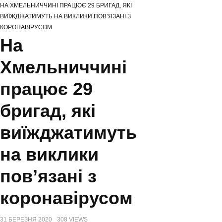
НА ХМЕЛЬНИЧЧИНІ ПРАЦЮЄ 29 БРИГАД, ЯКІ
НА ХМЕЛЬНИЧЧИНІ ВІДЗНАЧИЛИ МІЖНАРОДНИЙ ДЕНЬ СІМ’Ї
ВИЇЖДЖАТИМУТЬ НА ВИКЛИКИ ПОВ’ЯЗАНІ З
СЕРГІЙ ТЮРІН ПРИВІТАВ МУЗЕЙНИКІВ ОБЛАСТІ З ПРОФЕСІЙНИМ
КОРОНАВІРУСОМ
СВЯТОМ
На
ЗАХИСНИКІВ З ХМЕЛЬНИЧЧИНИ ВІДЗНАЧЕНО ВИСОКИМИ ДЕРЖАВНИМИ
НАГОРОДАМИ (ПОСМЕРТНО)
Хмельниччині
працює 29
бригад, які
виїжджатимуть
на виклики
пов’язані з
коронавірусом
31 БЕРЕЗНЯ 2020
308 VIEWS