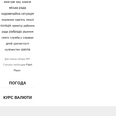
міністрів
кму
комісія
міська рада
надзвичайна ситуація
опалення
пам'ять
пенсії
поліція
прем'єр
районна
райрада
рада
рішення
свято
служба у справах
дітей
урочистості
школа
хуліганство
Для показа облака WP-
Cumulus необходим
Flash
Player
.
ПОГОДА
КУРС ВАЛЮТИ