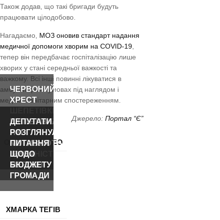
Також додав, що такі бригади будуть
працювати цілодобово.
Нагадаємо,
МОЗ оновив стандарт надання
медичної допомоги хворим на COVID-19
,
тепер він передбачає госпіталізацію лише
хворих у стані середньої важкості та
важкому. Всі інші повинні лікуватися в
ЧЕРВОНИЙ
амбулаторних умовах під наглядом і
ХРЕСТ
медико-санітарним спостереженням.
ШЕПЕТІВКИ
Джерело:
Портал “Є”
ПРОЗВІТУВАВ
ШЕПЕТІВЧАНИ,
ДЕПУТАТИ
ПРО
ЯКІ
РОЗГЛЯНУЛИ
ОСТАННІ ВІДЕО
РІЧНУ
МОТИВУЮТЬ:
ПИТАННЯ
ДІЯЛЬНІСТЬ
ІРИНА
ЩОДО
МЕРЛЕНІ
БЮДЖЕТУ
ГРОМАДИ
ХМАРКА ТЕГІВ