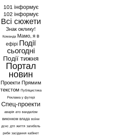
101 інформує
102 інформує
Всі сюжети
Знак оклику!
Мамо, я в
Команда
Події
ефірі
сьогодні
Події тижня
Портал
новин
Проекти
Прямим
текстом
Публіцистика
Реклама у футері
Спец-проекти
аварія
ато
вандалізм
виконком
влада
воїни
дснс
дтп
життя
загибель
риби
засідання
кабінет