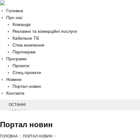
Головна
Про нас
Команда
Рекламні та комерційні послуги
Кабельне ТБ
Сітка мовлення
Партнерам
Програми
Проекти
Спец-проекти
Новини
Портал новин
Контакти
ОСТАННІ
НОВИНИ
НАЦІОНАЛЬНА КОНФЕРЕНЦІЯ З ПИТАНЬ ПЕРВИННОЇ МЕДИЧНОЇ
Портал новин
ДОПОМОГИ
НА ХМЕЛЬНИЧЧИНІ СЛІДЧІ ВСТАНОВЛЮЮТЬ ОБСТАВИНИ ДТП, У ЯКІЙ
ГОЛОВНА
ПОРТАЛ НОВИН
ТРАВМУВАВСЯ 60-РІЧНИЙ ВЕЛОСИПЕДИСТ