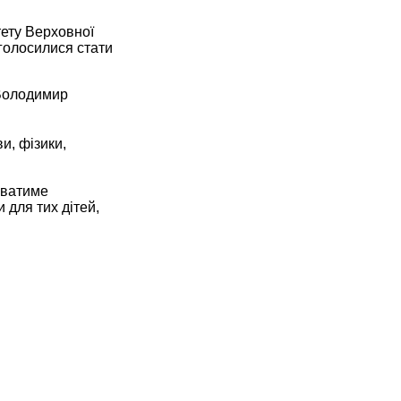
тету Верховної
зголосилися стати
 Володимир
ви, фізики,
юватиме
для тих дітей,