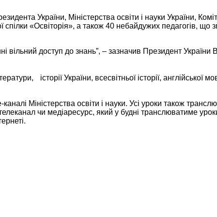
идента України, Міністерства освіти і науки України, Комі
ої спілки «Освіторія», а також 40 небайдужих педагогів, що 
ні вільний доступ до знань”, – зазначив Президент України
ератури, історії України, всесвітньої історії, англійської мо
каналі Міністерства освіти і науки. Усі уроки також трансл
леканал чи медіаресурс, який у будні транслюватиме уроки 
тернеті.