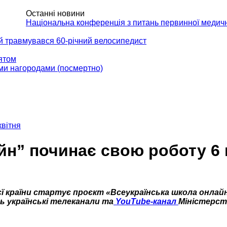
Останні новини
АКТИ
Національна конференція з питань первинної медич
ій травмувався 60-річний велосипедист
вятом
ми нагородами (посмертно)
квітня
йн” починає свою роботу 6 
усієї країни стартує проєкт «Всеукраїнська школа онлайн
 українські телеканали та
YouTube-канал
Міністерст