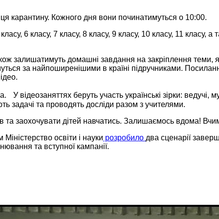
нця карантину. Кожного дня вони починатимуться о 10:00.
су, 6 класу, 7 класу, 8 класу, 9 класу, 10 класу, 11 класу, а
кож залишатимуть домашні завдання на закріплення теми, як
уться за найпоширенішими в країні підручниками. Посиланн
ідео.
. У відеозаняттях беруть участь українські зірки: ведучі, м
ть задачі та проводять досліди разом з учителями.
ів та заохочувати дітей навчатись. Залишаємось вдома! Вчи
 Міністерство освіти і науки
розробило
два сценарії завер
нювання та вступної кампанії.