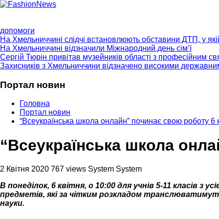
ГОЛОВНА
ПРО НАС
ПРОГРАМИ
НОВИНИ
КОНТ
допомоги
На Хмельниччині слідчі встановлюють обставини ДТП, у як
На Хмельниччині відзначили Міжнародний день сім’ї
Сергій Тюрін привітав музейників області з професійним с
Захисників з Хмельниччини відзначено високими державни
Портал новин
Головна
Портал новин
“Всеукраїнська школа онлайн” починає свою роботу 6 
“Всеукраїнська школа онла
2 Квітня 2020
767 views
System System
В понеділок, 6 квітня, о 10:00 для учнів 5-11 класів з 
предметів, які за чітким розкладом транслюватимуть
науки.