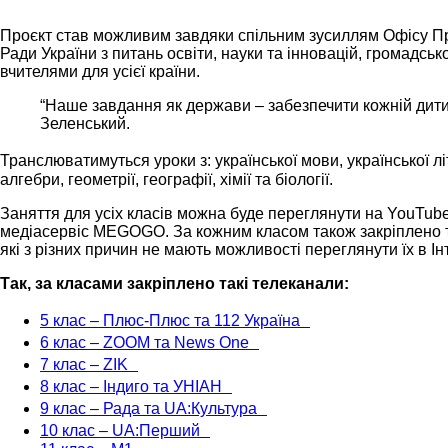
Проєкт став можливим завдяки спільним зусиллям Офісу През
Ради України з питань освіти, науки та інновацій, громадськ
вчителями для усієї країни.
“Наше завдання як держави – забезпечити кожній дити
Зеленський.
Транслюватимуться уроки з: української мови, української літ
алгебри, геометрії, географії, хімії та біології.
Заняття для усіх класів можна буде переглянути на YouTube-
мeдіасервіс MEGOGO. За кожним класом також закріплено те
які з різних причин не мають можливості переглянути їх в Ін
Так, за класами закріплено такі телеканали:
5 клас – Плюс-Плюс та 112 Україна
6 клас – ZOOM та News One
7 клас – ZIK
8 клас – Індиго та УНІАН
9 клас – Рада та UA:Культура
10 клас – UA:Перший