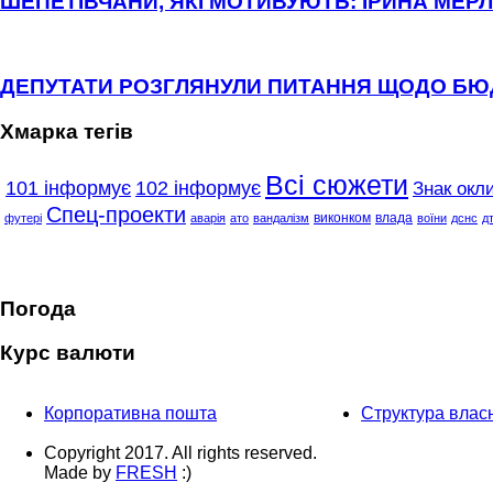
ШЕПЕТІВЧАНИ, ЯКІ МОТИВУЮТЬ: ІРИНА МЕРЛ
ДЕПУТАТИ РОЗГЛЯНУЛИ ПИТАННЯ ЩОДО Б
Хмарка тегів
Всі сюжети
101 інформує
102 інформує
Знак окли
Спец-проекти
виконком
влада
футері
аварія
ато
вандалізм
воїни
дснс
д
Погода
Курс валюти
Корпоративна пошта
Структура власн
Copyright 2017. All rights reserved.
Made by
FRESH
:)