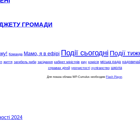
ЕНІ
ЮДЖЕТУ ГРОМАДИ
Події сьогодні
Події тиж
ку!
Мамо, я в ефірі
Команда
міська рада
надзвичай
тп
життя
загибель риби
засідання
кабінет міністрів
кму
комісія
школа
справах дітей
урочистості
хуліганство
Для показа облака WP-Cumulus необходим
Flash Player
.
ості 2024