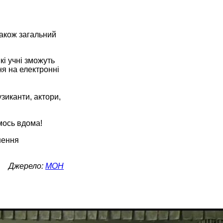
 також загальний
і учні зможуть
я на електронні
узиканти, актори,
мось вдома!
шення
Джерело:
МОН