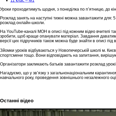
11 клас – М1
Уроки проходитимуть щодня, з понеділка по п’ятницю, до кі
Розклад занять на наступні тижні можна завантажити для: 5 кла
розклад онлайн-школи.
На YouTube-каналі МОН в описі під кожним відео вчителі та
зробити, щоб краще опанувати матеріал. Завдання даватим
версії цих підручників також можна буде знайти в описі під в
Зйомки уроків відбуваються у Новопечерській школі м. Києва
спортсмени тощо. Вони відповідають на запитання, вирішую
Організатори закликають батьків завантажити розклад урок
Нагадуємо, що у зв’язку з загальнонаціональним карантином
навчального року, проведення зовнішнього незалежного оці
Останні відео