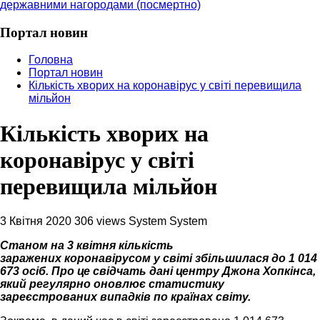
державними нагородами (посмертно)
Портал новин
Головна
Портал новин
Кількість хворих на коронавірус у світі перевищила
мільйон
Кількість хворих на
коронавірус у світі
перевищила мільйон
3 Квітня 2020
306 views
System System
Станом на 3 квітня кількість
заражених коронавірусом у світі збільшилася до 1 014
673 осіб. Про це свідчать дані центру Джона Хопкінса,
який регулярно оновлює статистику
зареєстрованих випадків по країнах світу.