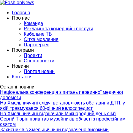
Головна
Про нас
Команда
Рекламні та комерційні послуги
Кабельне ТБ
Сітка мовлення
Партнерам
Програми
Проекти
Спец-проекти
Новини
Портал новин
Контакти
Останні новини
Національна конференція з питань первинної медичної
допомоги
На Хмельниччині слідчі встановлюють обставини ДТП, у
якій травмувався 60-річний велосипедист
На Хмельниччині відзначили Міжнародний день сім’ї
Сергій Тюрін привітав музейників області з професійним
святом
Захисників з Хмельниччини відзначено високими