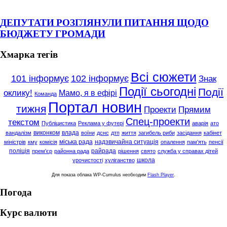
ДЕПУТАТИ РОЗГЛЯНУЛИ ПИТАННЯ ЩОДО
БЮДЖЕТУ ГРОМАДИ
Хмарка тегів
Всі сюжети
101 інформує
102 інформує
Знак
Події сьогодні
Події
оклику!
Мамо, я в ефірі
Команда
Портал новин
тижня
Проекти
Прямим
Спец-проекти
текстом
Публіцистика
Реклама у футері
аварія
ато
виконком
влада
вандалізм
воїни
дснс
дтп
життя
загибель риби
засідання
кабінет
міська рада
надзвичайна ситуація
міністрів
кму
комісія
опалення
пам'ять
пенсії
поліція
райрада
прем'єр
районна рада
рішення
свято
служба у справах дітей
школа
урочистості
хуліганство
Для показа облака WP-Cumulus необходим
Flash Player
.
Погода
Курс валюти