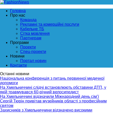
Головна
Про нас
Команда
Рекламні та комерційні послуги
Кабельне ТБ
Сітка мовлення
Партнерам
Програми
Проекти
Спец-проекти
Новини
Портал новин
Контакти
Останні новини
Національна конференція з питань первинної медичної
допомоги
На Хмельниччині слідчі встановлюють обставини ДТП, у
якій травмувався 60-річний велосипедист
На Хмельниччині відзначили Міжнародний день сім’ї
Сергій Тюрін привітав музейників області з професійним
святом
Захисників з Хмельниччини відзначено високими