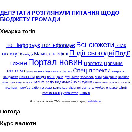
ДЕПУТАТИ РОЗГЛЯНУЛИ ПИТАННЯ ЩОДО
БЮДЖЕТУ ГРОМАДИ
Хмарка тегів
Всі сюжети
101 інформує
102 інформує
Знак
Події сьогодні
Події
оклику!
Мамо, я в ефірі
Команда
Портал новин
тижня
Проекти
Прямим
Спец-проекти
текстом
Публіцистика
Реклама у футері
аварія
ато
виконком
влада
вандалізм
воїни
дснс
дтп
життя
загибель риби
засідання
кабінет
міська рада
надзвичайна ситуація
міністрів
кму
комісія
опалення
пам'ять
пенсії
поліція
райрада
прем'єр
районна рада
рішення
свято
служба у справах дітей
школа
урочистості
хуліганство
Для показа облака WP-Cumulus необходим
Flash Player
.
Погода
Курс валюти