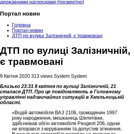
державними нагородами (посмертно)
Портал новин
Головна
Портал новин
ДТП по вулиці Залізничній, є травмовані
ДТП по вулиці Залізничній,
є травмовані
9 Квітня 2020
313 views
System System
Близько 23:31 8 квітня по вулиці Залізничній, 21
сталася ДТП. Про це повідомляють в Головному
управлінні надзвичайних ситуацій в Хмельницькій
області.
«Водій автомобіля ВАЗ 2106, громадянин 1997
року народження, мешканець Шепетівки,
здійснював обгін автомобіля Peugeot 206, однак
не впорався з керуванням та допустив зіткнення.