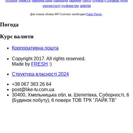
поліція
райрада
прем'єр
районна рада
рішення
свято
служба у справах дітей
школа
урочистості
хуліганство
Для показа облака WP-Cumulus необходим
Flash Player
.
Погода
Курс валюти
Корпоративна пошта
Copyright 2017. All rights reserved.
Made by
FRESH
:)
Структура власності 2024
+38 067 383 26 64
post@like-tv.com.ua
30400, Хмельницька обл, м. Шепетівка, Соборності, 6
(Будинок побуту), 6 поверх ТОВ ТРК "ЛАЙК ТВ"