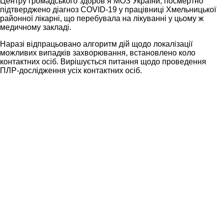
Центру громадського здоров’я МОЗ України, посмертно
підтверджено діагноз COVID-19 у працівниці Хмельницької
районної лікарні, що перебувала на лікуванні у цьому ж
медичному закладі.
Наразі відпрацьовано алгоритм дій щодо локалізації
можливих випадків захворювання, встановлено коло
контактних осіб. Вирішується питання щодо проведення
ПЛР-дослідження усіх контактних осіб.