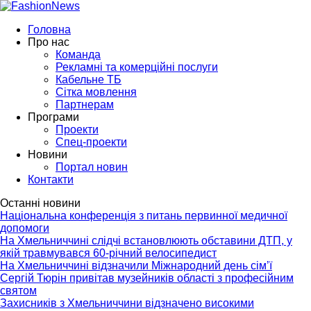
Головна
Про нас
Команда
Рекламні та комерційні послуги
Кабельне ТБ
Сітка мовлення
Партнерам
Програми
Проекти
Спец-проекти
Новини
Портал новин
Контакти
Останні новини
Національна конференція з питань первинної медичної
допомоги
На Хмельниччині слідчі встановлюють обставини ДТП, у
якій травмувався 60-річний велосипедист
На Хмельниччині відзначили Міжнародний день сім’ї
Сергій Тюрін привітав музейників області з професійним
святом
Захисників з Хмельниччини відзначено високими