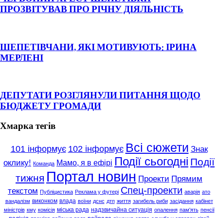
ПРОЗВІТУВАВ ПРО РІЧНУ ДІЯЛЬНІСТЬ
ШЕПЕТІВЧАНИ, ЯКІ МОТИВУЮТЬ: ІРИНА
МЕРЛЕНІ
ДЕПУТАТИ РОЗГЛЯНУЛИ ПИТАННЯ ЩОДО
БЮДЖЕТУ ГРОМАДИ
Хмарка тегів
Всі сюжети
101 інформує
102 інформує
Знак
Події сьогодні
Події
оклику!
Мамо, я в ефірі
Команда
Портал новин
тижня
Проекти
Прямим
Спец-проекти
текстом
Публіцистика
Реклама у футері
аварія
ато
виконком
влада
вандалізм
воїни
дснс
дтп
життя
загибель риби
засідання
кабінет
міська рада
надзвичайна ситуація
міністрів
кму
комісія
опалення
пам'ять
пенсії