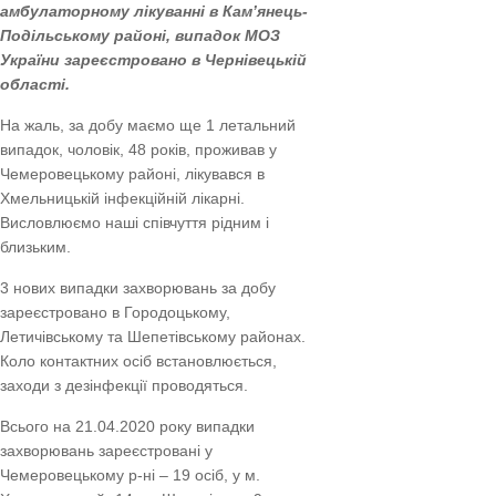
амбулаторному лікуванні в Кам’янець-
Подільському районі, випадок МОЗ
України зареєстровано в Чернівецькій
області.
На жаль, за добу маємо ще 1 летальний
випадок, чоловік, 48 років, проживав у
Чемеровецьк
ому районі, лікувався в
Хмельницькій інфекційній лікарні.
Висловлюємо наші співчуття рідним і
близьким.
3 нових випадки захворювань за добу
зареєстровано в Городоцькому,
Летичівському та Шепетівському районах.
Коло контактних осіб встановлюється,
заходи з дезінфекції проводяться.
Всього на 21.04.2020 року випадки
захворювань зареєстровані у
Чемеровецькому р-ні – 19 осіб, у м.