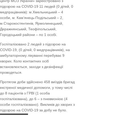
центр МОЗ України» зареєстровано з
підозрою на COVID-19 11 людей (0 дітей, 0
медпрацівників): м.Хмельницький – 4
особи, м. Кам’янець-Подільський – 2,
м.Старокостянтинів, Ярмолинецький,
Деражнянський, Теофіпольський,
Городоцький райони – по 1 особі.
Госпіталізовано 2 людей з підозрою на
COVID-19, (0 дітей, 0 медпрацівників), на
амбулаторному лікуванні перебуває 9
хворих. Коло контактних осіб
встановлюється, заходи з дезінфекції
проводяться.
Протягом доби здійснено 458 виїздів бригад
екстреної медичної допомоги, у тому числі
до 8 пацієнтів з ГРВІ (1 особа
госпіталізована), до 6 – з пневмонією (4
особи госпіталізовано). Викликів до хворих з
підозрою на COVID-19 за добу не було.