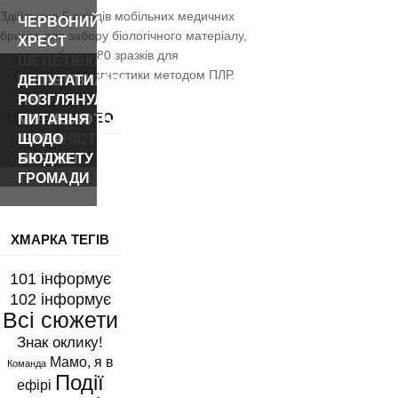
Здійснено 5 виїздів мобільних медичних
ЧЕРВОНИЙ
бригад для забору біологічного матеріалу,
ХРЕСТ
якими відібрано 80 зразків для
ШЕПЕТІВКИ
лабораторної діагностики методом ПЛР.
ПРОЗВІТУВАВ
ШЕПЕТІВЧАНИ,
ДЕПУТАТИ
ПРО
ЯКІ
РОЗГЛЯНУЛИ
ОСТАННІ ВІДЕО
РІЧНУ
МОТИВУЮТЬ:
ПИТАННЯ
ДІЯЛЬНІСТЬ
ІРИНА
ЩОДО
МЕРЛЕНІ
БЮДЖЕТУ
ГРОМАДИ
ХМАРКА ТЕГІВ
101 інформує
102 інформує
Всі сюжети
Знак оклику!
Мамо, я в
Команда
Події
ефірі