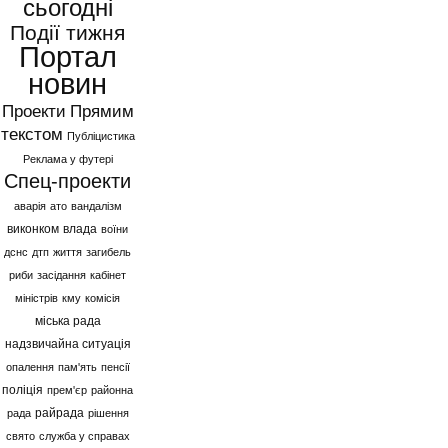
сьогодні
Події тижня
Портал
новин
Проекти
Прямим
текстом
Публіцистика
Реклама у футері
Спец-проекти
аварія
ато
вандалізм
виконком
влада
воїни
дснс
дтп
життя
загибель
риби
засідання
кабінет
міністрів
кму
комісія
міська рада
надзвичайна ситуація
опалення
пам'ять
пенсії
поліція
прем'єр
районна
райрада
рада
рішення
свято
служба у справах