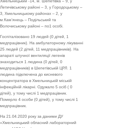
Хмельницький -14, м. Шепетівка – 9, у
Летичівському районі – 3, у Городоцькому –
3, Хмельницькому районах – 2, у
м.Кам’янець – Подільський та
Волочиському районі – по1 особі.
Госпіталізовано 19 людей (0 дітей, 1
медпрацівник). На амбулаторному лікуванні
25 людей (2 дітей, 11 медпрацівників). На
апараті штучної вентиляції легенів
знаходиться 1 людина (0 дітей, 0
медпрацівників) в Шепетівській ЦРЛ. 1
людина підключена до кисневого
концентратора в Хмельницькій міській
інфекційній лікарні. Одужало 5 осіб ( 0
дітей), у тому числі 1 медпрацівник.
Померло 4 особи (0 дітей), у тому числі 1
медпрацівник.
На 21.04.2020 року за даними ДУ
«Хмельницький обласний лабораторний