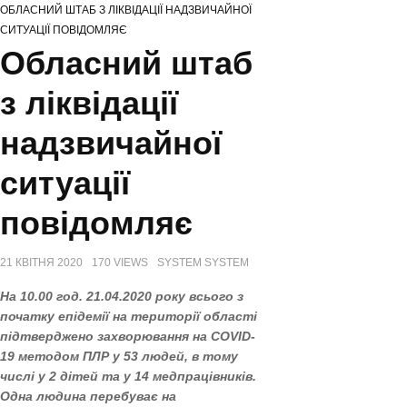
ОБЛАСНИЙ ШТАБ З ЛІКВІДАЦІЇ НАДЗВИЧАЙНОЇ
НА ХМЕЛЬНИЧЧИНІ ВІДЗНАЧИЛИ МІЖНАРОДНИЙ ДЕНЬ СІМ’Ї
СИТУАЦІЇ ПОВІДОМЛЯЄ
СЕРГІЙ ТЮРІН ПРИВІТАВ МУЗЕЙНИКІВ ОБЛАСТІ З ПРОФЕСІЙНИМ
Обласний штаб
СВЯТОМ
ЗАХИСНИКІВ З ХМЕЛЬНИЧЧИНИ ВІДЗНАЧЕНО ВИСОКИМИ ДЕРЖАВНИМИ
з ліквідації
НАГОРОДАМИ (ПОСМЕРТНО)
надзвичайної
ситуації
повідомляє
21 КВІТНЯ 2020
170 VIEWS
SYSTEM SYSTEM
На 10.00 год. 21.04.2020 року всього з
початку епідемії на території області
підтверджено захворювання на COVID-
19 методом ПЛР у 53 людей, в тому
числі у 2 дітей та у 14 медпрацівників.
Одна людина перебуває на