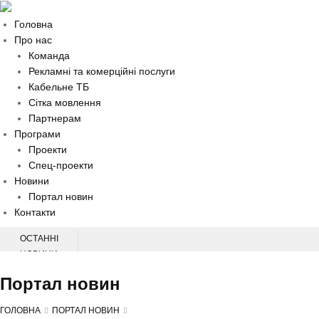
Головна
Про нас
Команда
Рекламні та комерційні послуги
Кабельне ТБ
Сітка мовлення
Партнерам
Програми
Проекти
Спец-проекти
Новини
Портал новин
Контакти
ОСТАННІ
НОВИНИ
НАЦІОНАЛЬНА КОНФЕРЕНЦІЯ З ПИТАНЬ ПЕРВИННОЇ МЕДИЧНОЇ
Портал новин
ДОПОМОГИ
НА ХМЕЛЬНИЧЧИНІ СЛІДЧІ ВСТАНОВЛЮЮТЬ ОБСТАВИНИ ДТП, У ЯКІЙ
ГОЛОВНА
ПОРТАЛ НОВИН
ТРАВМУВАВСЯ 60-РІЧНИЙ ВЕЛОСИПЕДИСТ