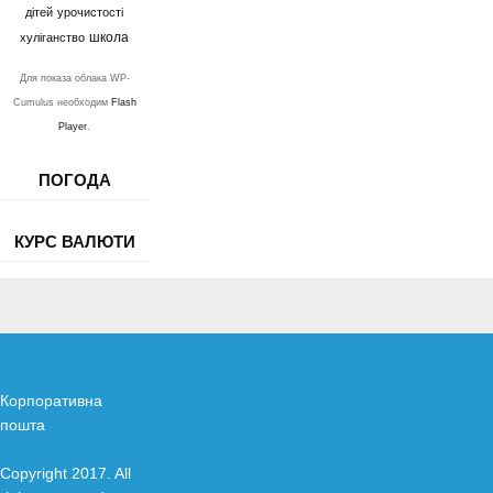
дітей
урочистості
школа
хуліганство
Для показа облака WP-
Cumulus необходим
Flash
Player
.
ПОГОДА
КУРС ВАЛЮТИ
Корпоративна
пошта
Copyright 2017. All