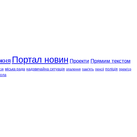
Портал новин
ижня
Проекти
Прямим текстом
міська рада
надзвичайна ситуація
поліція
сія
опалення
пам'ять
пенсії
прем'єр
ола