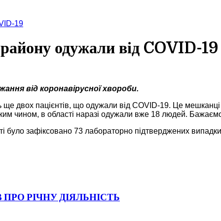
VID-19
 району одужали від COVID-19
ання від коронавірусної хвороби.
ть ще двох пацієнтів, що одужали від COVID-19. Це мешканц
м чином, в області наразі одужали вже 18 людей. Бажаємо 
ті було зафіксовано 73 лабораторно підтверджених випадки 
 ПРО РІЧНУ ДІЯЛЬНІСТЬ