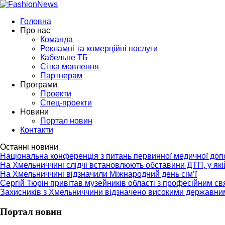
Головна
Про нас
Команда
Рекламні та комерційні послуги
Кабельне ТБ
Сітка мовлення
Партнерам
Програми
Проекти
Спец-проекти
Новини
Портал новин
Контакти
Останні новини
Національна конференція з питань первинної медичної до
На Хмельниччині слідчі встановлюють обставини ДТП, у як
На Хмельниччині відзначили Міжнародний день сім’ї
Сергій Тюрін привітав музейників області з професійним с
Захисників з Хмельниччини відзначено високими державни
Портал новин