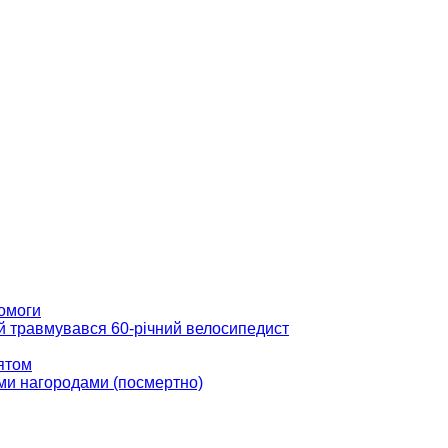
помоги
ій травмувався 60-річний велосипедист
вятом
ми нагородами (посмертно)