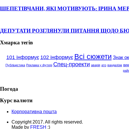
ШЕПЕТІВЧАНИ, ЯКІ МОТИВУЮТЬ: ІРИНА МЕ
ДЕПУТАТИ РОЗГЛЯНУЛИ ПИТАННЯ ЩОДО Б
Хмарка тегів
Всі сюжети
101 інформує
102 інформує
Знак о
Спец-проекти
вик
Публіцистика
Реклама у футері
аварія
ато
вандалізм
рай
Погода
Курс валюти
Корпоративна пошта
Copyright 2017. All rights reserved.
Made by
FRESH
:)