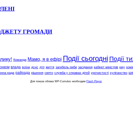
РЛЕНІ
ЮДЖЕТУ ГРОМАДИ
Події сьогодні
Події т
клику!
Мамо, я в ефірі
Команда
онком
влада
воїни
дснс
дтп
життя
загибель риби
засідання
кабінет міністрів
кму
комі
райрада
шк
онна рада
рішення
свято
служба у справах дітей
урочистості
хуліганство
Для показа облака WP-Cumulus необходим
Flash Player
.