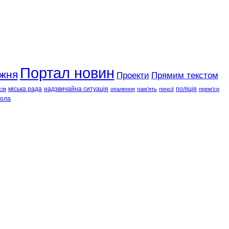
Портал новин
ижня
Проекти
Прямим текстом
міська рада
надзвичайна ситуація
поліція
сія
опалення
пам'ять
пенсії
прем'єр
ола