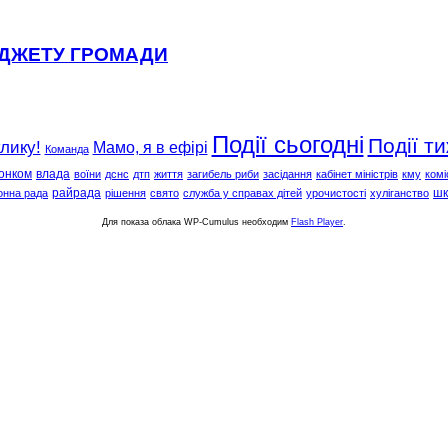
ЮДЖЕТУ ГРОМАДИ
Події сьогодні
Події т
клику!
Мамо, я в ефірі
Команда
онком
влада
воїни
дснс
дтп
життя
загибель риби
засідання
кабінет міністрів
кму
комі
райрада
шк
онна рада
рішення
свято
служба у справах дітей
урочистості
хуліганство
Для показа облака WP-Cumulus необходим
Flash Player
.