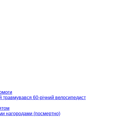
помоги
ій травмувався 60-річний велосипедист
вятом
ми нагородами (посмертно)