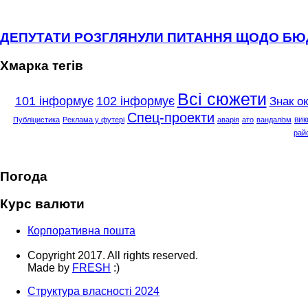
ДЕПУТАТИ РОЗГЛЯНУЛИ ПИТАННЯ ЩОДО Б
Хмарка тегів
Всі сюжети
101 інформує
102 інформує
Знак о
Спец-проекти
вик
Публіцистика
Реклама у футері
аварія
ато
вандалізм
рай
Погода
Курс валюти
Корпоративна пошта
Copyright 2017. All rights reserved.
Made by
FRESH
:)
Структура власності 2024