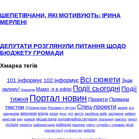
ШЕПЕТІВЧАНИ, ЯКІ МОТИВУЮТЬ: ІРИНА
МЕРЛЕНІ
ДЕПУТАТИ РОЗГЛЯНУЛИ ПИТАННЯ ЩОДО
БЮДЖЕТУ ГРОМАДИ
Хмарка тегів
Всі сюжети
101 інформує
102 інформує
Знак
Події сьогодні
Події
оклику!
Мамо, я в ефірі
Команда
Портал новин
тижня
Проекти
Прямим
Спец-проекти
текстом
Публіцистика
Реклама у футері
аварія
ато
виконком
влада
вандалізм
воїни
дснс
дтп
життя
загибель риби
засідання
кабінет
міська рада
надзвичайна ситуація
міністрів
кму
комісія
опалення
пам'ять
пенсії
поліція
райрада
прем'єр
районна рада
рішення
свято
служба у справах дітей
школа
урочистості
хуліганство