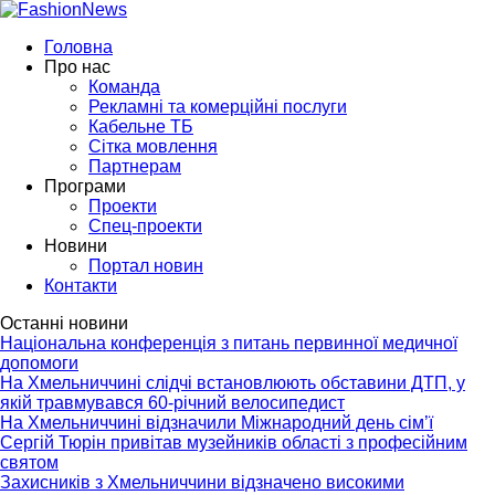
Головна
Про нас
Команда
Рекламні та комерційні послуги
Кабельне ТБ
Сітка мовлення
Партнерам
Програми
Проекти
Спец-проекти
Новини
Портал новин
Контакти
Останні новини
Національна конференція з питань первинної медичної
допомоги
На Хмельниччині слідчі встановлюють обставини ДТП, у
якій травмувався 60-річний велосипедист
На Хмельниччині відзначили Міжнародний день сім’ї
Сергій Тюрін привітав музейників області з професійним
святом
Захисників з Хмельниччини відзначено високими