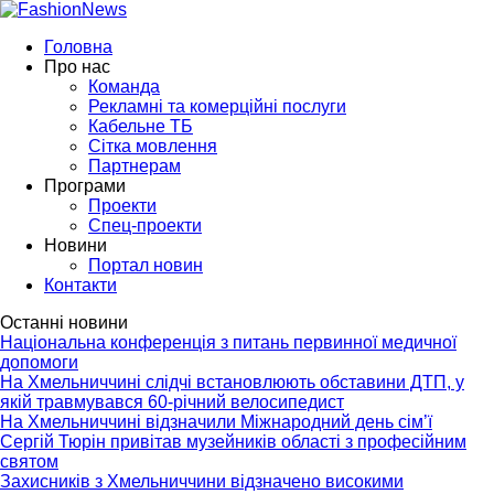
Головна
Про нас
Команда
Рекламні та комерційні послуги
Кабельне ТБ
Сітка мовлення
Партнерам
Програми
Проекти
Спец-проекти
Новини
Портал новин
Контакти
Останні новини
Національна конференція з питань первинної медичної
допомоги
На Хмельниччині слідчі встановлюють обставини ДТП, у
якій травмувався 60-річний велосипедист
На Хмельниччині відзначили Міжнародний день сім’ї
Сергій Тюрін привітав музейників області з професійним
святом
Захисників з Хмельниччини відзначено високими