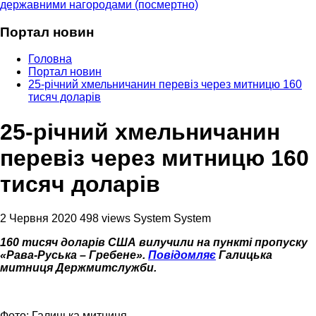
державними нагородами (посмертно)
Портал новин
Головна
Портал новин
25-річний хмельничанин перевіз через митницю 160
тисяч доларів
25-річний хмельничанин
перевіз через митницю 160
тисяч доларів
2 Червня 2020
498 views
System System
160 тисяч доларів США вилучили на пункті пропуску
«Рава-Руська – Гребене».
Повідомляє
Галицька
митниця Держмитслужби.
Фото: Галицька митниця