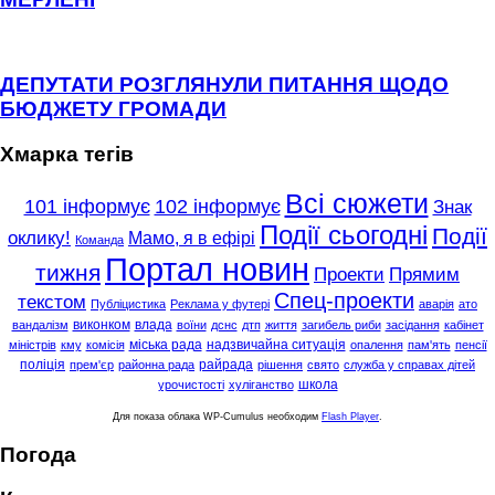
ДЕПУТАТИ РОЗГЛЯНУЛИ ПИТАННЯ ЩОДО
БЮДЖЕТУ ГРОМАДИ
Хмарка тегів
Всі сюжети
101 інформує
102 інформує
Знак
Події сьогодні
Події
оклику!
Мамо, я в ефірі
Команда
Портал новин
тижня
Проекти
Прямим
Спец-проекти
текстом
Публіцистика
Реклама у футері
аварія
ато
виконком
влада
вандалізм
воїни
дснс
дтп
життя
загибель риби
засідання
кабінет
міська рада
надзвичайна ситуація
міністрів
кму
комісія
опалення
пам'ять
пенсії
поліція
райрада
прем'єр
районна рада
рішення
свято
служба у справах дітей
школа
урочистості
хуліганство
Для показа облака WP-Cumulus необходим
Flash Player
.
Погода