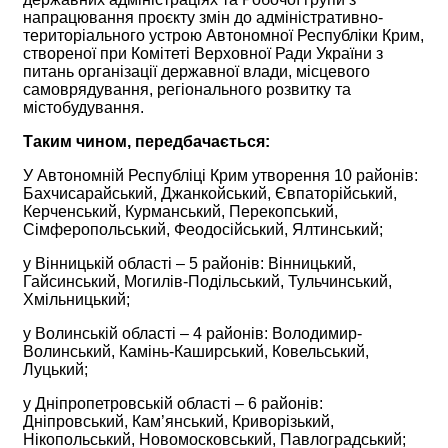
напрацювання проєкту змін до адміністративно-
територіального устрою Автономної Республіки Крим,
створеної при Комітеті Верховної Ради України з
питань організації державної влади, місцевого
самоврядування, регіонального розвитку та
містобудування.
Таким чином, передбачається:
У Автономній Республіці Крим утворення 10 районів:
Бахчисарайський, Джанкойський, Євпаторійський,
Керченський, Курманський, Перекопський,
Сімферопольський, Феодосійський, Ялтинський;
у Вінницькій області – 5 районів: Вінницький,
Гайсинський, Могилів-Подільський, Тульчинський,
Хмільницький;
у Волинській області – 4 районів: Володимир-
Волинський, Камінь-Каширський, Ковельський,
Луцький;
у Дніпропетровській області – 6 районів:
Дніпровський, Кам’янський, Криворізький,
Нікопольський, Новомосковський, Павлоградський;