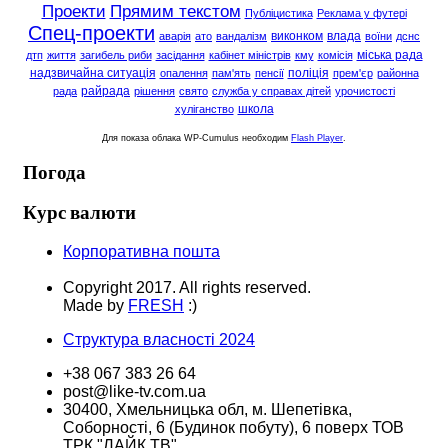
Проекти
Прямим текстом
Публіцистика
Реклама у футері
Спец-проекти
виконком
влада
аварія
ато
вандалізм
воїни
дснс
міська рада
дтп
життя
загибель риби
засідання
кабінет міністрів
кму
комісія
надзвичайна ситуація
поліція
опалення
пам'ять
пенсії
прем'єр
районна
райрада
рада
рішення
свято
служба у справах дітей
урочистості
школа
хуліганство
Для показа облака WP-Cumulus необходим
Flash Player
.
Погода
Курс валюти
Корпоративна пошта
Copyright 2017. All rights reserved.
Made by
FRESH
:)
Структура власності 2024
+38 067 383 26 64
post@like-tv.com.ua
30400, Хмельницька обл, м. Шепетівка,
Соборності, 6 (Будинок побуту), 6 поверх ТОВ
ТРК "ЛАЙК ТВ"