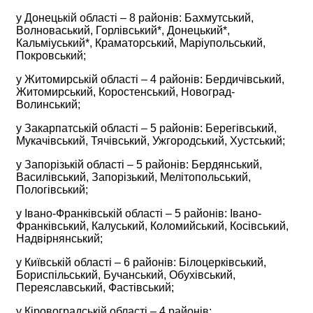
у Донецькій області – 8 районів: Бахмутський,
Волноваський, Горлівський*, Донецький*,
Кальміуський*, Краматорський, Маріупольський,
Покровський;
у Житомирській області – 4 районів: Бердичівський,
Житомирський, Коростенський, Новоград-
Волинський;
у Закарпатській області – 5 районів: Берегівський,
Мукачівський, Тячівський, Ужгородський, Хустський;
у Запорізькій області – 5 районів: Бердянський,
Василівський, Запорізький, Мелітопольський,
Пологівський;
у Івано-Франківській області – 5 районів: Івано-
Франківський, Калуський, Коломийський, Косівський,
Надвірнянський;
у Київській області – 6 районів: Білоцерківський,
Бориспільський, Бучанський, Обухівський,
Переяславський, Фастівський;
у Кіровоградській області – 4 районів: