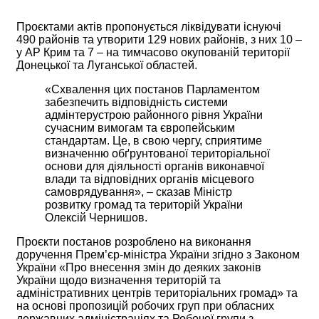
Проєктами актів пропонується ліквідувати існуючі
490 районів та утворити 129 нових районів, з них 10 –
у АР Крим та 7 – на тимчасово окупованій території
Донецької та Луганської областей.
«Схвалення цих постанов Парламентом
забезпечить відповідність системи
адмінтерустрою районного рівня України
сучасним вимогам та європейським
стандартам. Це, в свою чергу, сприятиме
визначенню обґрунтованої територіальної
основи для діяльності органів виконавчої
влади та відповідних органів місцевого
самоврядування», – сказав Міністр
розвитку громад та територій України
Олексій Чернишов.
Проєкти постанов розроблено на виконання
доручення Прем’єр-міністра України згідно з Законом
України «Про внесення змін до деяких законів
України щодо визначення територій та
адміністративних центрів територіальних громад» та
на основі пропозицій робочих груп при обласних
державних адміністраціях та Робочої групи з