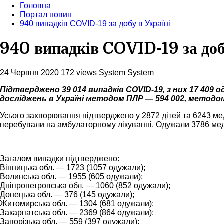
Головна
Портал новин
940 випадків COVID-19 за добу в Україні
940 випадків COVID-19 за доб
24 Червня 2020
172 views
System System
Підтверджено 39 014 випадків COVID-19, з них 17 409
досліджень в Україні методом ПЛР — 594 002, методом
Усього захворювання підтверджено у 2872 дітей та 6243 мед
перебували на амбулаторному лікуванні. Одужали 3786 мед
Загалом випадки підтверджено:
Вінницька обл. — 1723 (1057 одужали);
Волинська обл. — 1955 (605 одужали);
Дніпропетровська обл. — 1060 (852 одужали);
Донецька обл. — 376 (145 одужали);
Житомирська обл. — 1304 (681 одужали);
Закарпатська обл. — 2369 (864 одужали);
Запорізька обл. — 559 (397 одужали);