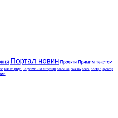
Портал новин
ижня
Проекти
Прямим текстом
міська рада
надзвичайна ситуація
поліція
сія
опалення
пам'ять
пенсії
прем'єр
ола