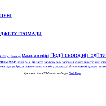
РЛЕНІ
ЮДЖЕТУ ГРОМАДИ
Події сьогодні
Події т
клику!
Мамо, я в ефірі
Команда
онком
влада
воїни
дснс
дтп
життя
загибель риби
засідання
кабінет міністрів
кму
комі
райрада
шк
онна рада
рішення
свято
служба у справах дітей
урочистості
хуліганство
Для показа облака WP-Cumulus необходим
Flash Player
.