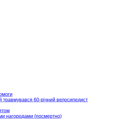
помоги
ій травмувався 60-річний велосипедист
вятом
ми нагородами (посмертно)