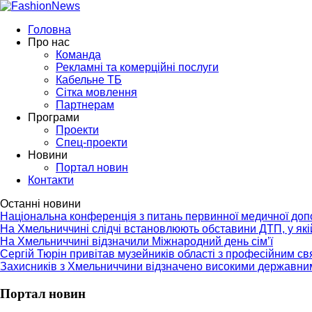
Головна
Про нас
Команда
Рекламні та комерційні послуги
Кабельне ТБ
Сітка мовлення
Партнерам
Програми
Проекти
Спец-проекти
Новини
Портал новин
Контакти
Останні новини
Національна конференція з питань первинної медичної до
На Хмельниччині слідчі встановлюють обставини ДТП, у як
На Хмельниччині відзначили Міжнародний день сім’ї
Сергій Тюрін привітав музейників області з професійним с
Захисників з Хмельниччини відзначено високими державни
Портал новин