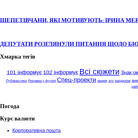
ШЕПЕТІВЧАНИ, ЯКІ МОТИВУЮТЬ: ІРИНА МЕ
ДЕПУТАТИ РОЗГЛЯНУЛИ ПИТАННЯ ЩОДО Б
Хмарка тегів
Всі сюжети
101 інформує
102 інформує
Знак о
Спец-проекти
вик
Публіцистика
Реклама у футері
аварія
ато
вандалізм
рай
Погода
Курс валюти
Корпоративна пошта