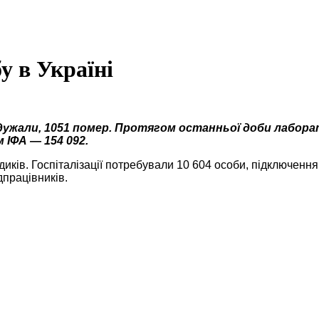
у в Україні
 одужали, 1051 помер. Протягом останньої доби лабор
 ІФА — 154 092.
иків. Госпіталізації потребували 10 604 особи, підключенн
працівників.