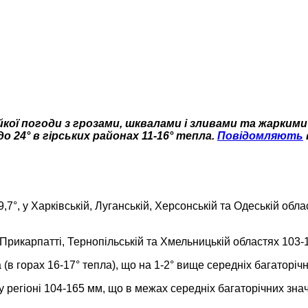
йкої погоди з грозами, шквалами і зливами та жарким
о 24° в гірських районах 11-16° тепла.
Повідомляють
, у Харківській, Луганській, Херсонській та Одеській облас
 Прикарпатті, Тернопільській та Хмельницькій областях 103-
в горах 16-17° тепла), що на 1-2° вище середніх багаторічн
му регіоні 104-165 мм, що в межах середніх багаторічних зна