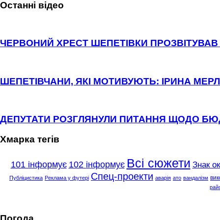
Останні відео
ЧЕРВОНИЙ ХРЕСТ ШЕПЕТІВКИ ПРОЗВІТУВАВ 
ШЕПЕТІВЧАНИ, ЯКІ МОТИВУЮТЬ: ІРИНА МЕРЛ
ДЕПУТАТИ РОЗГЛЯНУЛИ ПИТАННЯ ЩОДО Б
Хмарка тегів
Всі сюжети
101 інформує
102 інформує
Знак о
Спец-проекти
вик
Публіцистика
Реклама у футері
аварія
ато
вандалізм
рай
Погода