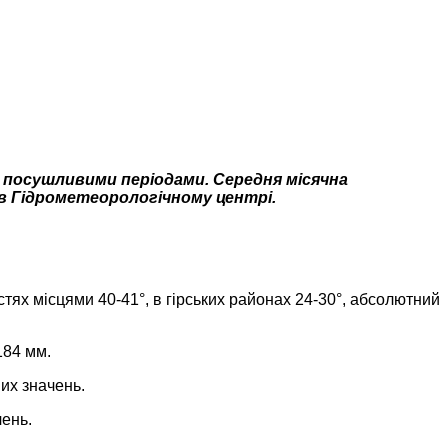
и посушливими періодами. Середня місячна
в Гідрометеорологічному центрі.
тях місцями 40-41°, в гірських районах 24-30°, абсолютний
184 мм.
их значень.
чень.