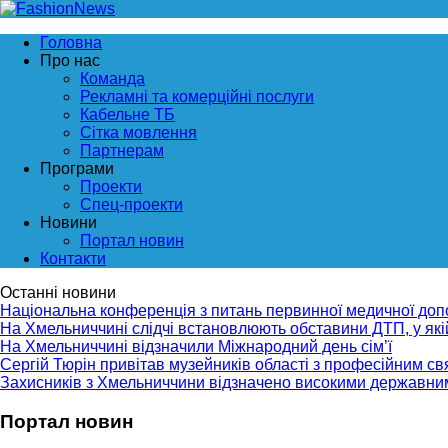
Головна
Про нас
Команда
Рекламні та комерційні послуги
Кабельне ТБ
Сітка мовлення
Партнерам
Програми
Проекти
Спец-проекти
Новини
Портал новин
Контакти
Останні новини
Національна конференція з питань первинної медичної до
На Хмельниччині слідчі встановлюють обставини ДТП, у як
На Хмельниччині відзначили Міжнародний день сім’ї
Сергій Тюрін привітав музейників області з професійним с
Захисників з Хмельниччини відзначено високими державни
Портал новин