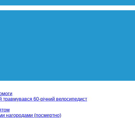
помоги
ій травмувався 60-річний велосипедист
вятом
ми нагородами (посмертно)