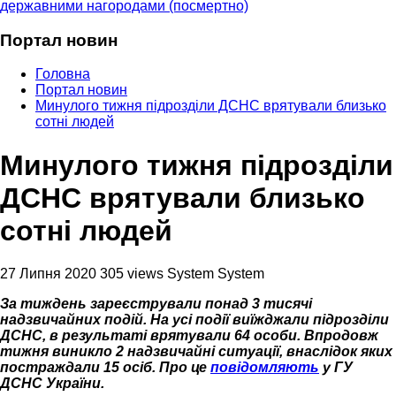
державними нагородами (посмертно)
Портал новин
Головна
Портал новин
Минулого тижня підрозділи ДСНС врятували близько
сотні людей
Минулого тижня підрозділи
ДСНС врятували близько
сотні людей
27 Липня 2020
305 views
System System
За тиждень зареєстрували понад 3 тисячі
надзвичайних подій. На усі події виїжджали підрозділи
ДСНС, в результаті врятували 64 особи. Впродовж
тижня виникло 2 надзвичайні ситуації, внаслідок яких
постраждали 15 осіб. Про це
повідомляють
у ГУ
ДСНС України.