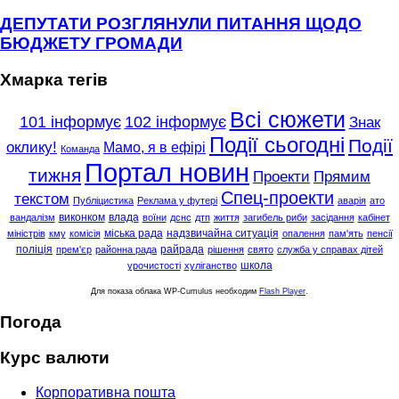
ДЕПУТАТИ РОЗГЛЯНУЛИ ПИТАННЯ ЩОДО
БЮДЖЕТУ ГРОМАДИ
Хмарка тегів
Всі сюжети
101 інформує
102 інформує
Знак
Події сьогодні
Події
оклику!
Мамо, я в ефірі
Команда
Портал новин
тижня
Проекти
Прямим
Спец-проекти
текстом
Публіцистика
Реклама у футері
аварія
ато
виконком
влада
вандалізм
воїни
дснс
дтп
життя
загибель риби
засідання
кабінет
міська рада
надзвичайна ситуація
міністрів
кму
комісія
опалення
пам'ять
пенсії
поліція
райрада
прем'єр
районна рада
рішення
свято
служба у справах дітей
школа
урочистості
хуліганство
Для показа облака WP-Cumulus необходим
Flash Player
.
Погода
Курс валюти
Корпоративна пошта