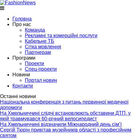
Головна
Про нас
Команда
Рекламні та комерційні послуги
Кабельне ТБ
Сітка мовлення
Партнерам
Програми
Проекти
Спец-проекти
Новини
Портал новин
Контакти
Останні новини
Національна конференція з питань первинної медичної
допомоги
На Хмельниччині слідчі встановлюють обставини ДТП, у
якій травмувався 60-річний велосипедист
На Хмельниччині відзначили Міжнародний день сім’ї
Сергій Тюрін привітав музейників області з професійним
святом