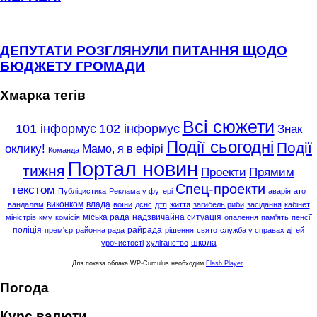
ДЕПУТАТИ РОЗГЛЯНУЛИ ПИТАННЯ ЩОДО
БЮДЖЕТУ ГРОМАДИ
Хмарка тегів
Всі сюжети
101 інформує
102 інформує
Знак
Події сьогодні
Події
оклику!
Мамо, я в ефірі
Команда
Портал новин
тижня
Проекти
Прямим
Спец-проекти
текстом
Публіцистика
Реклама у футері
аварія
ато
виконком
влада
вандалізм
воїни
дснс
дтп
життя
загибель риби
засідання
кабінет
міська рада
надзвичайна ситуація
міністрів
кму
комісія
опалення
пам'ять
пенсії
поліція
райрада
прем'єр
районна рада
рішення
свято
служба у справах дітей
школа
урочистості
хуліганство
Для показа облака WP-Cumulus необходим
Flash Player
.
Погода
Курс валюти