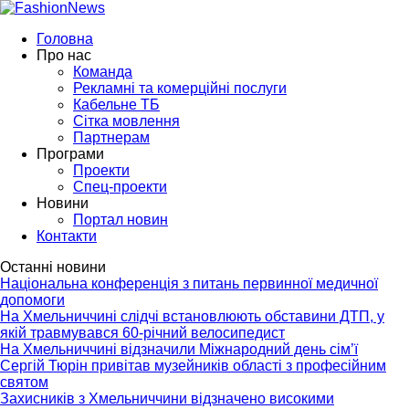
Головна
Про нас
Команда
Рекламні та комерційні послуги
Кабельне ТБ
Сітка мовлення
Партнерам
Програми
Проекти
Спец-проекти
Новини
Портал новин
Контакти
Останні новини
Національна конференція з питань первинної медичної
допомоги
На Хмельниччині слідчі встановлюють обставини ДТП, у
якій травмувався 60-річний велосипедист
На Хмельниччині відзначили Міжнародний день сім’ї
Сергій Тюрін привітав музейників області з професійним
святом
Захисників з Хмельниччини відзначено високими