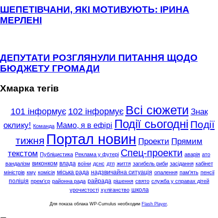
ШЕПЕТІВЧАНИ, ЯКІ МОТИВУЮТЬ: ІРИНА
МЕРЛЕНІ
ДЕПУТАТИ РОЗГЛЯНУЛИ ПИТАННЯ ЩОДО
БЮДЖЕТУ ГРОМАДИ
Хмарка тегів
Всі сюжети
101 інформує
102 інформує
Знак
Події сьогодні
Події
оклику!
Мамо, я в ефірі
Команда
Портал новин
тижня
Проекти
Прямим
Спец-проекти
текстом
Публіцистика
Реклама у футері
аварія
ато
виконком
влада
вандалізм
воїни
дснс
дтп
життя
загибель риби
засідання
кабінет
міська рада
надзвичайна ситуація
міністрів
кму
комісія
опалення
пам'ять
пенсії
поліція
райрада
прем'єр
районна рада
рішення
свято
служба у справах дітей
школа
урочистості
хуліганство
Для показа облака WP-Cumulus необходим
Flash Player
.