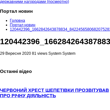
державними нагородами (посмертно)
Портал новин
Головна
Портал новин
120442396_1662842643878834_842245658068207528
120442396_16628426438788
29 Вересня 2020
81 views
System System
Останні відео
ЧЕРВОНИЙ ХРЕСТ ШЕПЕТІВКИ ПРОЗВІТУВАВ
ПРО РІЧНУ ДІЯЛЬНІСТЬ