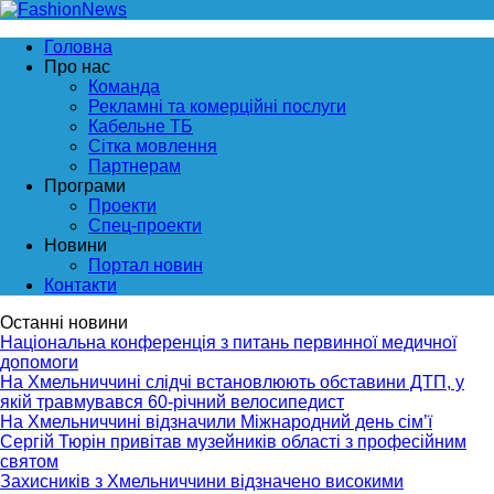
Головна
Про нас
Команда
Рекламні та комерційні послуги
Кабельне ТБ
Сітка мовлення
Партнерам
Програми
Проекти
Спец-проекти
Новини
Портал новин
Контакти
Останні новини
Національна конференція з питань первинної медичної
допомоги
На Хмельниччині слідчі встановлюють обставини ДТП, у
якій травмувався 60-річний велосипедист
На Хмельниччині відзначили Міжнародний день сім’ї
Сергій Тюрін привітав музейників області з професійним
святом
Захисників з Хмельниччини відзначено високими