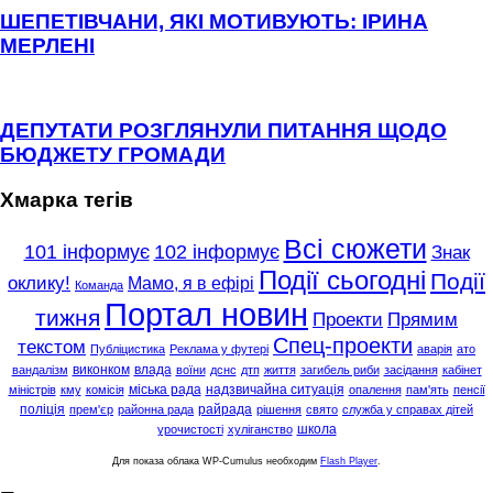
ШЕПЕТІВЧАНИ, ЯКІ МОТИВУЮТЬ: ІРИНА
МЕРЛЕНІ
ДЕПУТАТИ РОЗГЛЯНУЛИ ПИТАННЯ ЩОДО
БЮДЖЕТУ ГРОМАДИ
Хмарка тегів
Всі сюжети
101 інформує
102 інформує
Знак
Події сьогодні
Події
оклику!
Мамо, я в ефірі
Команда
Портал новин
тижня
Проекти
Прямим
Спец-проекти
текстом
Публіцистика
Реклама у футері
аварія
ато
виконком
влада
вандалізм
воїни
дснс
дтп
життя
загибель риби
засідання
кабінет
міська рада
надзвичайна ситуація
міністрів
кму
комісія
опалення
пам'ять
пенсії
поліція
райрада
прем'єр
районна рада
рішення
свято
служба у справах дітей
школа
урочистості
хуліганство
Для показа облака WP-Cumulus необходим
Flash Player
.