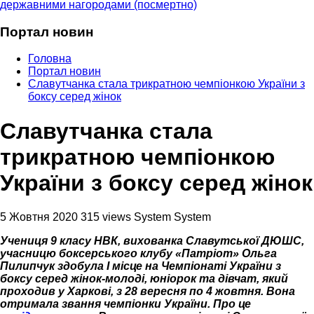
державними нагородами (посмертно)
Портал новин
Головна
Портал новин
Славутчанка стала трикратною чемпіонкою України з
боксу серед жінок
Славутчанка стала
трикратною чемпіонкою
України з боксу серед жінок
5 Жовтня 2020
315 views
System System
Учениця 9 класу НВК, вихованка Славутської ДЮШС,
учасницю боксерського клубу «Патріот» Ольга
Пилипчук здобула І місце на Чемпіонаті України з
боксу серед жінок-молоді, юніорок та дівчат, який
проходив у Харкові, з 28 вересня по 4 жовтня. Вона
отримала звання чемпіонки України. Про це