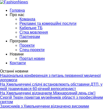
Головна
Про нас
Команда
Рекламні та комерційні послуги
Кабельне ТБ
Сітка мовлення
Партнерам
Програми
Проекти
Спец-проекти
Новини
Портал новин
Контакти
Останні новини
Національна конференція з питань первинної медичної
допомоги
На Хмельниччині слідчі встановлюють обставини ДТП, у
якій травмувався 60-річний велосипедист
На Хмельниччині відзначили Міжнародний день сім’ї
Сергій Тюрін привітав музейників області з професійним
святом
Захисників з Хмельниччини відзначено високими