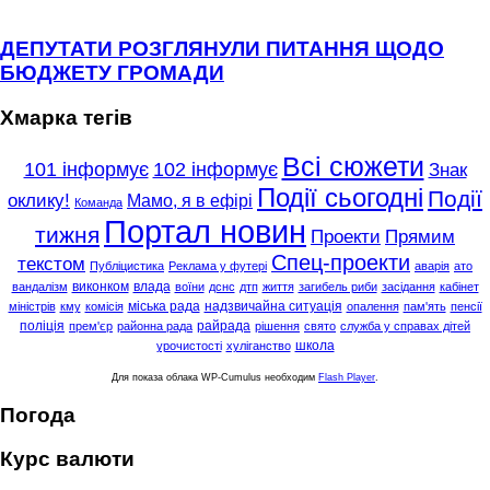
ДЕПУТАТИ РОЗГЛЯНУЛИ ПИТАННЯ ЩОДО
БЮДЖЕТУ ГРОМАДИ
Хмарка тегів
Всі сюжети
101 інформує
102 інформує
Знак
Події сьогодні
Події
оклику!
Мамо, я в ефірі
Команда
Портал новин
тижня
Проекти
Прямим
Спец-проекти
текстом
Публіцистика
Реклама у футері
аварія
ато
виконком
влада
вандалізм
воїни
дснс
дтп
життя
загибель риби
засідання
кабінет
міська рада
надзвичайна ситуація
міністрів
кму
комісія
опалення
пам'ять
пенсії
поліція
райрада
прем'єр
районна рада
рішення
свято
служба у справах дітей
школа
урочистості
хуліганство
Для показа облака WP-Cumulus необходим
Flash Player
.
Погода
Курс валюти