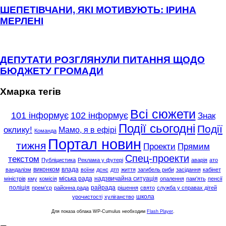
ШЕПЕТІВЧАНИ, ЯКІ МОТИВУЮТЬ: ІРИНА
МЕРЛЕНІ
ДЕПУТАТИ РОЗГЛЯНУЛИ ПИТАННЯ ЩОДО
БЮДЖЕТУ ГРОМАДИ
Хмарка тегів
Всі сюжети
101 інформує
102 інформує
Знак
Події сьогодні
Події
оклику!
Мамо, я в ефірі
Команда
Портал новин
тижня
Проекти
Прямим
Спец-проекти
текстом
Публіцистика
Реклама у футері
аварія
ато
виконком
влада
вандалізм
воїни
дснс
дтп
життя
загибель риби
засідання
кабінет
міська рада
надзвичайна ситуація
міністрів
кму
комісія
опалення
пам'ять
пенсії
поліція
райрада
прем'єр
районна рада
рішення
свято
служба у справах дітей
школа
урочистості
хуліганство
Для показа облака WP-Cumulus необходим
Flash Player
.