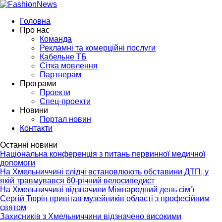
Головна
Про нас
Команда
Рекламні та комерційні послуги
Кабельне ТБ
Сітка мовлення
Партнерам
Програми
Проекти
Спец-проекти
Новини
Портал новин
Контакти
Останні новини
Національна конференція з питань первинної медичної
допомоги
На Хмельниччині слідчі встановлюють обставини ДТП, у
якій травмувався 60-річний велосипедист
На Хмельниччині відзначили Міжнародний день сім’ї
Сергій Тюрін привітав музейників області з професійним
святом
Захисників з Хмельниччини відзначено високими