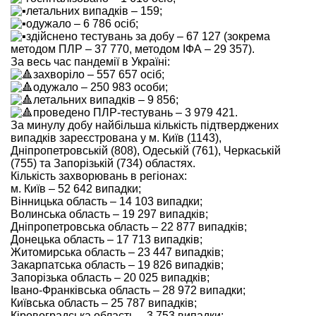
летальних випадків – 159;
одужало – 6 786 осіб;
здійснено тестувань за добу – 67 127 (зокрема
методом ПЛР – 37 770, методом ІФА – 29 357).
За весь час пандемії в Україні:
захворіло – 557 657 осіб;
одужало – 250 983 особи;
летальних випадків – 9 856;
проведено ПЛР-тестувань – 3 979 421.
За минулу добу найбільша кількість підтверджених
випадків зареєстрована у м. Київ (1143),
Дніпропетровській (808), Одеській (761), Черкаській
(755) та Запорізькій (734) областях.
Кількість захворювань в регіонах:
м. Київ – 52 642 випадки;
Вінницька область – 14 103 випадки;
Волинська область – 19 297 випадків;
Дніпропетровська область – 22 877 випадків;
Донецька область – 17 713 випадків;
Житомирська область – 23 447 випадків;
Закарпатська область – 19 826 випадків;
Запорізька область – 20 025 випадків;
Івано-Франківська область – 28 972 випадки;
Київська область – 25 787 випадків;
Кіровоградська область – 3 753 випадки;