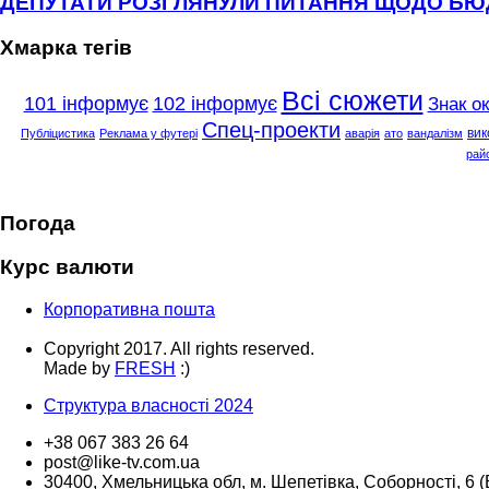
ДЕПУТАТИ РОЗГЛЯНУЛИ ПИТАННЯ ЩОДО Б
Хмарка тегів
Всі сюжети
101 інформує
102 інформує
Знак о
Спец-проекти
вик
Публіцистика
Реклама у футері
аварія
ато
вандалізм
рай
Погода
Курс валюти
Корпоративна пошта
Copyright 2017. All rights reserved.
Made by
FRESH
:)
Структура власності 2024
+38 067 383 26 64
post@like-tv.com.ua
30400, Хмельницька обл, м. Шепетівка, Соборності, 6 