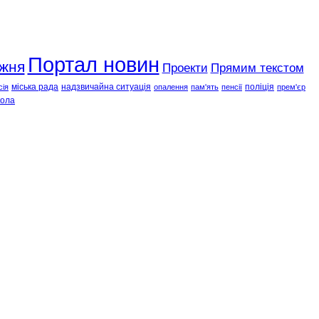
Портал новин
ижня
Проекти
Прямим текстом
міська рада
надзвичайна ситуація
поліція
сія
опалення
пам'ять
пенсії
прем'єр
ола