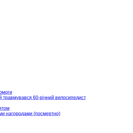
помоги
ій травмувався 60-річний велосипедист
вятом
ми нагородами (посмертно)