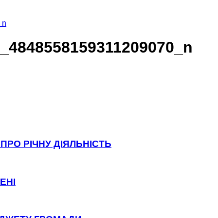
_n
2_4848558159311209070_n
ПРО РІЧНУ ДІЯЛЬНІСТЬ
ЕНІ