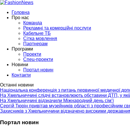
Головна
Про нас
Команда
Рекламні та комерційні послуги
Кабельне ТБ
Сітка мовлення
Партнерам
Програми
Проекти
Спец-проекти
Новини
Портал новин
Контакти
Останні новини
Національна конференція з питань первинної медичної до
На Хмельниччині слідчі встановлюють обставини ДТП, у як
На Хмельниччині відзначили Міжнародний день сім’ї
Сергій Тюрін привітав музейників області з професійним с
Захисників з Хмельниччини відзначено високими державни
Портал новин