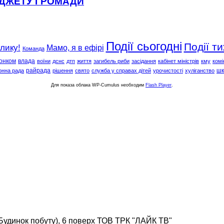
ЮДЖЕТУ ГРОМАДИ
Події сьогодні
Події т
клику!
Мамо, я в ефірі
Команда
онком
влада
воїни
дснс
дтп
життя
загибель риби
засідання
кабінет міністрів
кму
комі
райрада
шк
онна рада
рішення
свято
служба у справах дітей
урочистості
хуліганство
Для показа облака WP-Cumulus необходим
Flash Player
.
(Будинок побуту), 6 поверх ТОВ ТРК "ЛАЙК ТВ"