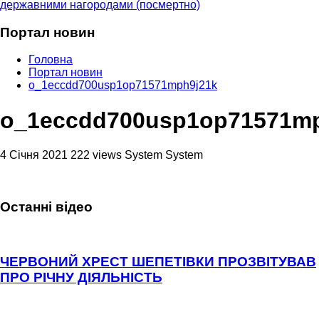
державними нагородами (посмертно)
Портал новин
Головна
Портал новин
o_1eccdd700usp1op71571mph9j21k
o_1eccdd700usp1op71571mp
4 Січня 2021
222 views
System System
Останні відео
ЧЕРВОНИЙ ХРЕСТ ШЕПЕТІВКИ ПРОЗВІТУВАВ
ПРО РІЧНУ ДІЯЛЬНІСТЬ