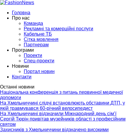
Головна
Про нас
Команда
Рекламні та комерційні послуги
Кабельне ТБ
Сітка мовлення
Партнерам
Програми
Проекти
Спец-проекти
Новини
Портал новин
Контакти
Останні новини
Національна конференція з питань первинної медичної
допомоги
На Хмельниччині слідчі встановлюють обставини ДТП, у
якій травмувався 60-річний велосипедист
На Хмельниччині відзначили Міжнародний день сім’ї
Сергій Тюрін привітав музейників області з професійним
святом
Захисників з Хмельниччини відзначено високими