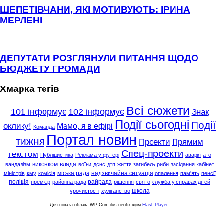
ШЕПЕТІВЧАНИ, ЯКІ МОТИВУЮТЬ: ІРИНА
МЕРЛЕНІ
ДЕПУТАТИ РОЗГЛЯНУЛИ ПИТАННЯ ЩОДО
БЮДЖЕТУ ГРОМАДИ
Хмарка тегів
Всі сюжети
101 інформує
102 інформує
Знак
Події сьогодні
Події
оклику!
Мамо, я в ефірі
Команда
Портал новин
тижня
Проекти
Прямим
Спец-проекти
текстом
Публіцистика
Реклама у футері
аварія
ато
виконком
влада
вандалізм
воїни
дснс
дтп
життя
загибель риби
засідання
кабінет
міська рада
надзвичайна ситуація
міністрів
кму
комісія
опалення
пам'ять
пенсії
поліція
райрада
прем'єр
районна рада
рішення
свято
служба у справах дітей
школа
урочистості
хуліганство
Для показа облака WP-Cumulus необходим
Flash Player
.