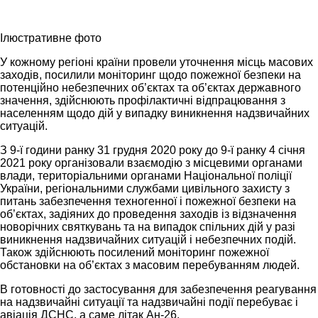
Ілюстративне фото
У кожному регіоні країни провели уточнення місць масових
заходів, посилили моніторинг щодо пожежної безпеки на
потенційно небезпечних об’єктах та об’єктах державного
значення, здійснюють профілактичні відпрацювання з
населенням щодо дій у випадку виникнення надзвичайних
ситуацій.
З 9-ї години ранку 31 грудня 2020 року до 9-ї ранку 4 січня
2021 року організовали взаємодію з місцевими органами
влади, територіальними органами Національної поліції
України, регіональними службами цивільного захисту з
питань забезпечення техногенної і пожежної безпеки на
об’єктах, задіяних до проведення заходів із відзначення
новорічних святкувань та на випадок спільних дій у разі
виникнення надзвичайних ситуацій і небезпечних подій.
Також здійснюють посилений моніторинг пожежної
обстановки на об’єктах з масовим перебуванням людей.
В готовності до застосування для забезпечення реагування
на надзвичайні ситуації та надзвичайні події перебуває і
авіація ДСНС, а саме літак Ан-26.