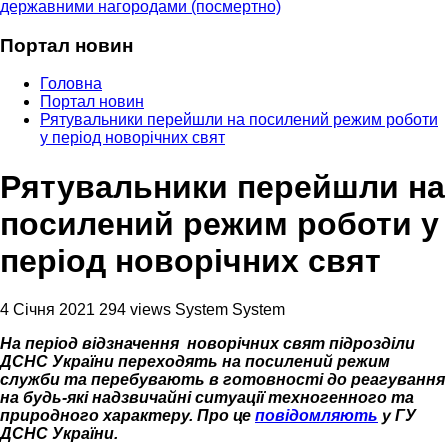
державними нагородами (посмертно)
Портал новин
Головна
Портал новин
Рятувальники перейшли на посилений режим роботи
у період новорічних свят
Рятувальники перейшли на
посилений режим роботи у
період новорічних свят
4 Січня 2021
294 views
System System
На період відзначення новорічних свят підрозділи
ДСНС України переходять на посилений режим
служби та перебувають в готовності до реагування
на будь-які надзвичайні ситуації техногенного та
природного характеру. Про це
повідомляють
у ГУ
ДСНС України.