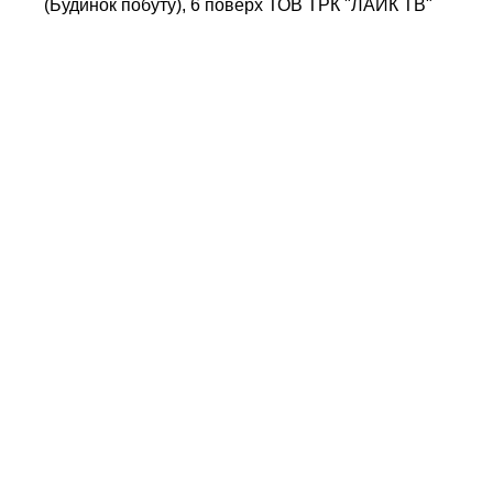
(Будинок побуту), 6 поверх ТОВ ТРК "ЛАЙК ТВ"