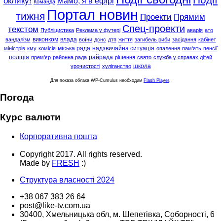
оклику!
Мамо, я в ефірі
Команда
Портал новин
тижня
Проекти
Прямим
Спец-проекти
текстом
Публіцистика
Реклама у футері
аварія
ато
виконком
влада
вандалізм
воїни
дснс
дтп
життя
загибель риби
засідання
кабінет
міська рада
надзвичайна ситуація
міністрів
кму
комісія
опалення
пам'ять
пенсії
поліція
райрада
прем'єр
районна рада
рішення
свято
служба у справах дітей
школа
урочистості
хуліганство
Для показа облака WP-Cumulus необходим
Flash Player
.
Погода
Курс валюти
Корпоративна пошта
Copyright 2017. All rights reserved.
Made by
FRESH
:)
Структура власності 2024
+38 067 383 26 64
post@like-tv.com.ua
30400, Хмельницька обл, м. Шепетівка, Соборності, 6