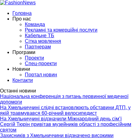
Головна
Про нас
Команда
Рекламні та комерційні послуги
Кабельне ТБ
Сітка мовлення
Партнерам
Програми
Проекти
Спец-проекти
Новини
Портал новин
Контакти
Останні новини
Національна конференція з питань первинної медичної
допомоги
На Хмельниччині слідчі встановлюють обставини ДТП, у
якій травмувався 60-річний велосипедист
На Хмельниччині відзначили Міжнародний день сім’ї
Сергій Тюрін привітав музейників області з професійним
святом
Захисників з Хмельниччини відзначено високими