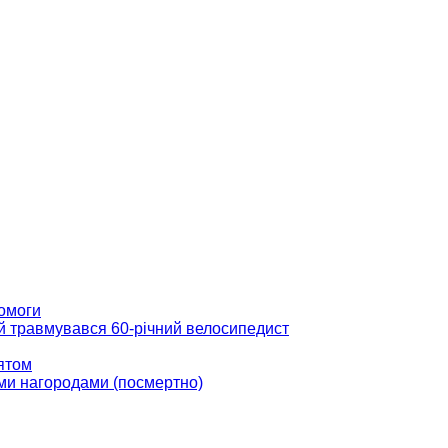
помоги
ій травмувався 60-річний велосипедист
вятом
ми нагородами (посмертно)