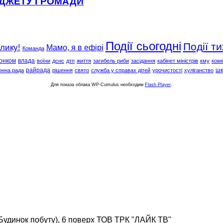
ЮДЖЕТУ ГРОМАДИ
Події сьогодні
Події т
клику!
Мамо, я в ефірі
Команда
онком
влада
воїни
дснс
дтп
життя
загибель риби
засідання
кабінет міністрів
кму
комі
райрада
шк
онна рада
рішення
свято
служба у справах дітей
урочистості
хуліганство
Для показа облака WP-Cumulus необходим
Flash Player
.
(Будинок побуту), 6 поверх ТОВ ТРК "ЛАЙК ТВ"