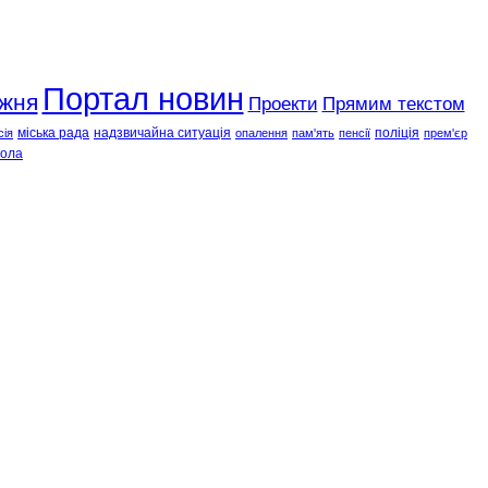
Портал новин
ижня
Проекти
Прямим текстом
міська рада
надзвичайна ситуація
поліція
сія
опалення
пам'ять
пенсії
прем'єр
ола