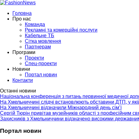
Головна
Про нас
Команда
Рекламні та комерційні послуги
Кабельне ТБ
Сітка мовлення
Партнерам
Програми
Проекти
Спец-проекти
Новини
Портал новин
Контакти
Останні новини
Національна конференція з питань первинної медичної до
На Хмельниччині слідчі встановлюють обставини ДТП, у як
На Хмельниччині відзначили Міжнародний день сім’ї
Сергій Тюрін привітав музейників області з професійним с
Захисників з Хмельниччини відзначено високими державни
Портал новин