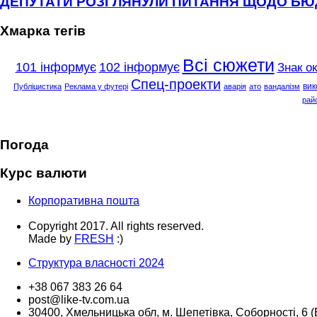
ДЕПУТАТИ РОЗГЛЯНУЛИ ПИТАННЯ ЩОДО Б
Хмарка тегів
Всі сюжети
101 інформує
102 інформує
Знак о
Спец-проекти
вик
Публіцистика
Реклама у футері
аварія
ато
вандалізм
рай
Погода
Курс валюти
Корпоративна пошта
Copyright 2017. All rights reserved.
Made by
FRESH
:)
Структура власності 2024
+38 067 383 26 64
post@like-tv.com.ua
30400, Хмельницька обл, м. Шепетівка, Соборності, 6 