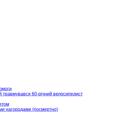
помоги
ій травмувався 60-річний велосипедист
вятом
ми нагородами (посмертно)