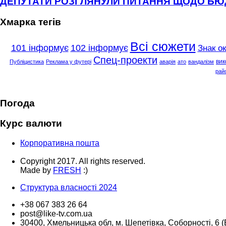
ДЕПУТАТИ РОЗГЛЯНУЛИ ПИТАННЯ ЩОДО Б
Хмарка тегів
Всі сюжети
101 інформує
102 інформує
Знак о
Спец-проекти
вик
Публіцистика
Реклама у футері
аварія
ато
вандалізм
рай
Погода
Курс валюти
Корпоративна пошта
Copyright 2017. All rights reserved.
Made by
FRESH
:)
Структура власності 2024
+38 067 383 26 64
post@like-tv.com.ua
30400, Хмельницька обл, м. Шепетівка, Соборності, 6 