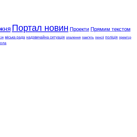
Портал новин
ижня
Проекти
Прямим текстом
міська рада
надзвичайна ситуація
поліція
сія
опалення
пам'ять
пенсії
прем'єр
ола