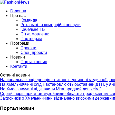
Головна
Про нас
Команда
Рекламні та комерційні послуги
Кабельне ТБ
Сітка мовлення
Партнерам
Програми
Проекти
Спец-проекти
Новини
Портал новин
Контакти
Останні новини
Національна конференція з питань первинної медичної до
На Хмельниччині слідчі встановлюють обставини ДТП, у як
На Хмельниччині відзначили Міжнародний день сім’ї
Сергій Тюрін привітав музейників області з професійним с
Захисників з Хмельниччини відзначено високими державни
Портал новин