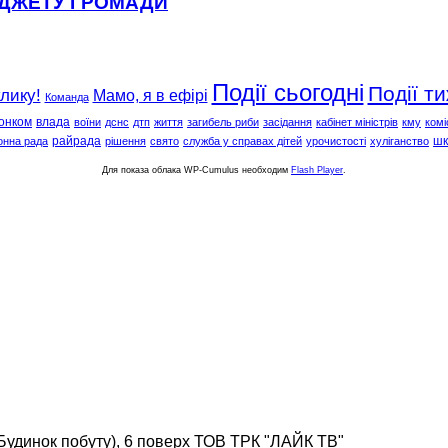
ЮДЖЕТУ ГРОМАДИ
Події сьогодні
Події т
клику!
Мамо, я в ефірі
Команда
онком
влада
воїни
дснс
дтп
життя
загибель риби
засідання
кабінет міністрів
кму
комі
райрада
шк
онна рада
рішення
свято
служба у справах дітей
урочистості
хуліганство
Для показа облака WP-Cumulus необходим
Flash Player
.
(Будинок побуту), 6 поверх ТОВ ТРК "ЛАЙК ТВ"