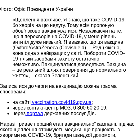
Фото: Офіс Президента України
«Щеплення важливе. Я знаю, що таке COVID-19,
бо хворів на цю недугу. Тому всім пропоную
обов’язково вакцинуватися. Незважаючи на те,
що я перехворів на COVID-19, у мене рівень
антитіл дуже низький. Я вважаю, що ця вакцина
(Oxford/AstraZeneca (Covishield). – Ред.) якісна,
вона одна з найкращих у світі. Побороти COVID-
19 тільки засобами захисту остаточно
неможливо. Вакцинуватися доведеться. Вакцина
– це реальний шлях повернення до нормального
життя», – сказав Зеленський.
Записатися до черги на вакцинацію можна трьома
способами:
на сайті
vaccination.covid19.gov.ua
;
через контакт-центр МОЗ: 0 800 60 20 19;
через
портал
державних послуг Дія.
Наразі триває перший етап вакцинальної кампанії, під час
якого щеплення отримують медики, що працюють із
хворими на COVID-19, бригади швидкої допомоги,