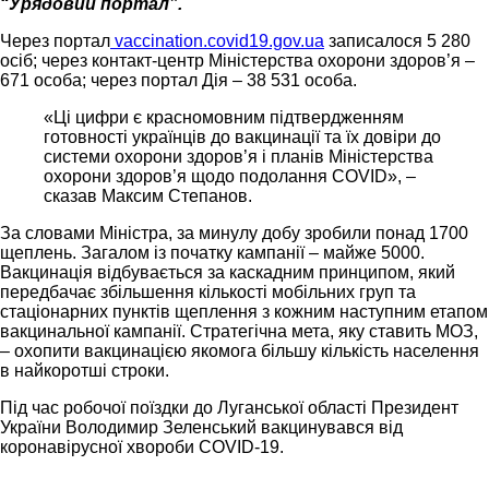
“Урядовий портал”.
Через портал
vaccination.covid19.gov.ua
записалося 5 280
осіб; через контакт-центр Міністерства охорони здоров’я –
671 особа; через портал Дія – 38 531 особа.
«Ці цифри є красномовним підтвердженням
готовності українців до вакцинації та їх довіри до
системи охорони здоров’я і планів Міністерства
охорони здоров’я щодо подолання COVID», –
сказав Максим Степанов.
За словами Міністра, за минулу добу зробили понад 1700
щеплень. Загалом із початку кампанії – майже 5000.
Вакцинація відбувається за каскадним принципом, який
передбачає збільшення кількості мобільних груп та
стаціонарних пунктів щеплення з кожним наступним етапом
вакцинальної кампанії. Стратегічна мета, яку ставить МОЗ,
– охопити вакцинацією якомога більшу кількість населення
в найкоротші строки.
Під час робочої поїздки до Луганської області Президент
України Володимир Зеленський вакцинувався від
коронавірусної хвороби COVID-19.