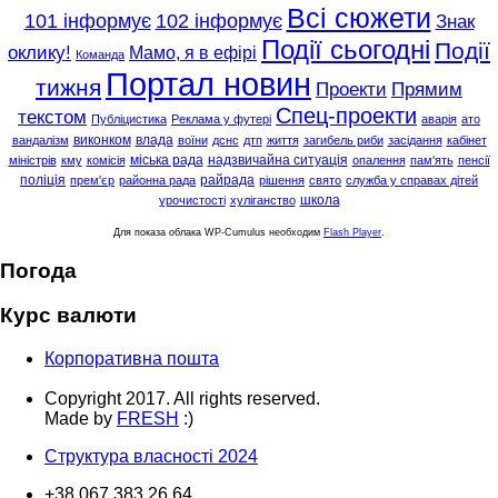
Всі сюжети
101 інформує
102 інформує
Знак
Події сьогодні
Події
оклику!
Мамо, я в ефірі
Команда
Портал новин
тижня
Проекти
Прямим
Спец-проекти
текстом
Публіцистика
Реклама у футері
аварія
ато
виконком
влада
вандалізм
воїни
дснс
дтп
життя
загибель риби
засідання
кабінет
міська рада
надзвичайна ситуація
міністрів
кму
комісія
опалення
пам'ять
пенсії
поліція
райрада
прем'єр
районна рада
рішення
свято
служба у справах дітей
школа
урочистості
хуліганство
Для показа облака WP-Cumulus необходим
Flash Player
.
Погода
Курс валюти
Корпоративна пошта
Copyright 2017. All rights reserved.
Made by
FRESH
:)
Структура власності 2024
+38 067 383 26 64