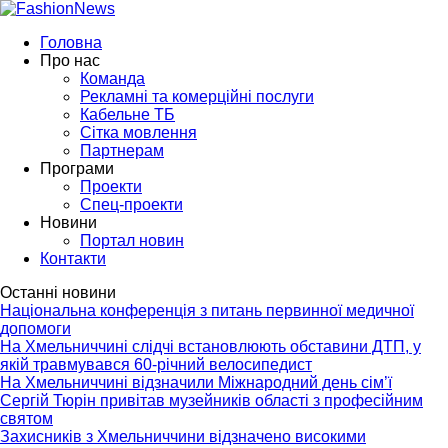
Головна
Про нас
Команда
Рекламні та комерційні послуги
Кабельне ТБ
Сітка мовлення
Партнерам
Програми
Проекти
Спец-проекти
Новини
Портал новин
Контакти
Останні новини
Національна конференція з питань первинної медичної
допомоги
На Хмельниччині слідчі встановлюють обставини ДТП, у
якій травмувався 60-річний велосипедист
На Хмельниччині відзначили Міжнародний день сім’ї
Сергій Тюрін привітав музейників області з професійним
святом
Захисників з Хмельниччини відзначено високими