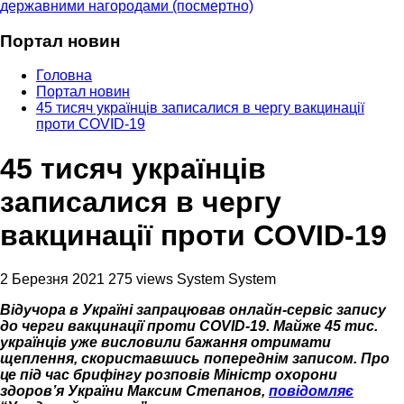
державними нагородами (посмертно)
Портал новин
Головна
Портал новин
45 тисяч українців записалися в чергу вакцинації
проти COVID-19
45 тисяч українців
записалися в чергу
вакцинації проти COVID-19
2 Березня 2021
275 views
System System
Відучора в Україні запрацював онлайн-сервіс запису
до черги вакцинації проти COVID-19. Майже 45 тис.
українців уже висловили бажання отримати
щеплення, скориставшись попереднім записом. Про
це під час брифінгу розповів Міністр охорони
здоров’я України Максим Степанов,
повідомляє