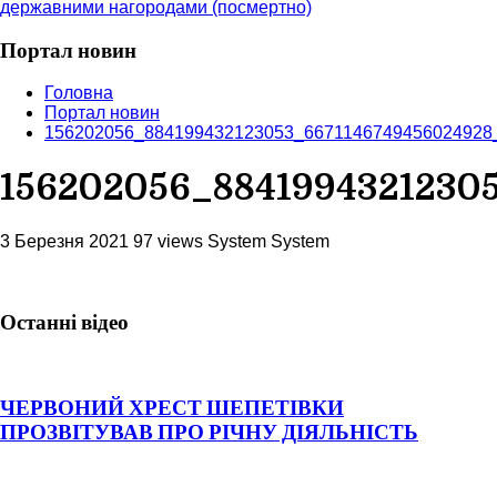
державними нагородами (посмертно)
Портал новин
Головна
Портал новин
156202056_884199432123053_6671146749456024928
156202056_8841994321230
3 Березня 2021
97 views
System System
Останні відео
ЧЕРВОНИЙ ХРЕСТ ШЕПЕТІВКИ
ПРОЗВІТУВАВ ПРО РІЧНУ ДІЯЛЬНІСТЬ