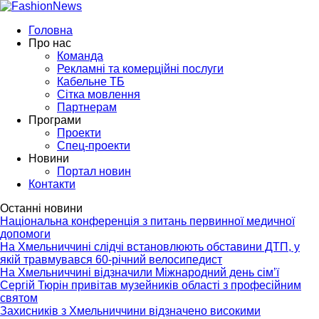
Головна
Про нас
Команда
Рекламні та комерційні послуги
Кабельне ТБ
Сітка мовлення
Партнерам
Програми
Проекти
Спец-проекти
Новини
Портал новин
Контакти
Останні новини
Національна конференція з питань первинної медичної
допомоги
На Хмельниччині слідчі встановлюють обставини ДТП, у
якій травмувався 60-річний велосипедист
На Хмельниччині відзначили Міжнародний день сім’ї
Сергій Тюрін привітав музейників області з професійним
святом
Захисників з Хмельниччини відзначено високими