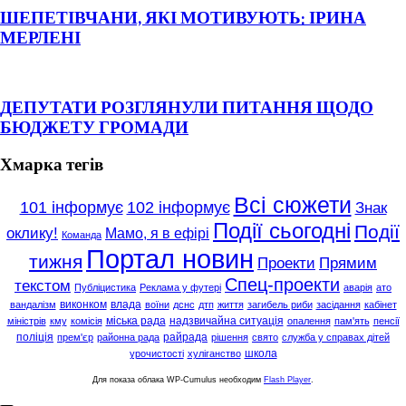
ШЕПЕТІВЧАНИ, ЯКІ МОТИВУЮТЬ: ІРИНА
МЕРЛЕНІ
ДЕПУТАТИ РОЗГЛЯНУЛИ ПИТАННЯ ЩОДО
БЮДЖЕТУ ГРОМАДИ
Хмарка тегів
Всі сюжети
101 інформує
102 інформує
Знак
Події сьогодні
Події
оклику!
Мамо, я в ефірі
Команда
Портал новин
тижня
Проекти
Прямим
Спец-проекти
текстом
Публіцистика
Реклама у футері
аварія
ато
виконком
влада
вандалізм
воїни
дснс
дтп
життя
загибель риби
засідання
кабінет
міська рада
надзвичайна ситуація
міністрів
кму
комісія
опалення
пам'ять
пенсії
поліція
райрада
прем'єр
районна рада
рішення
свято
служба у справах дітей
школа
урочистості
хуліганство
Для показа облака WP-Cumulus необходим
Flash Player
.