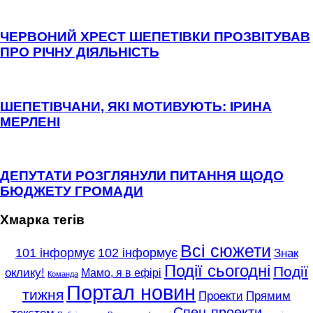
ЧЕРВОНИЙ ХРЕСТ ШЕПЕТІВКИ ПРОЗВІТУВАВ
ПРО РІЧНУ ДІЯЛЬНІСТЬ
ШЕПЕТІВЧАНИ, ЯКІ МОТИВУЮТЬ: ІРИНА
МЕРЛЕНІ
ДЕПУТАТИ РОЗГЛЯНУЛИ ПИТАННЯ ЩОДО
БЮДЖЕТУ ГРОМАДИ
Хмарка тегів
Всі сюжети
101 інформує
102 інформує
Знак
Події сьогодні
Події
оклику!
Мамо, я в ефірі
Команда
Портал новин
тижня
Проекти
Прямим
Спец-проекти
текстом