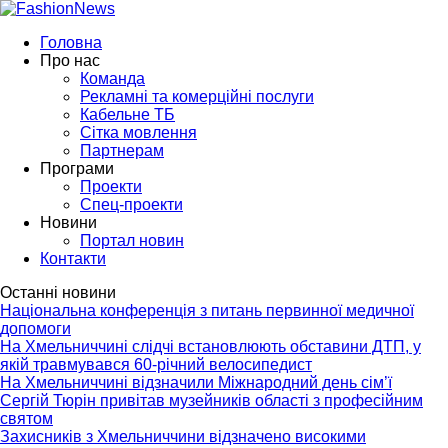
Головна
Про нас
Команда
Рекламні та комерційні послуги
Кабельне ТБ
Сітка мовлення
Партнерам
Програми
Проекти
Спец-проекти
Новини
Портал новин
Контакти
Останні новини
Національна конференція з питань первинної медичної
допомоги
На Хмельниччині слідчі встановлюють обставини ДТП, у
якій травмувався 60-річний велосипедист
На Хмельниччині відзначили Міжнародний день сім’ї
Сергій Тюрін привітав музейників області з професійним
святом
Захисників з Хмельниччини відзначено високими