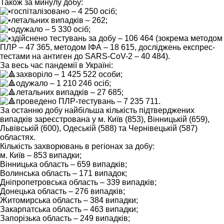
Також за минулу добу:
госпіталізовано – 4 250 осіб;
летальних випадків – 262;
одужало – 5 330 осіб;
здійснено тестувань за добу – 106 464 (зокрема методом
ПЛР – 47 365, методом ІФА – 18 615, досліджень експрес-
тестами на антиген до SARS-CoV-2 – 40 484).
За весь час пандемії в Україні:
захворіло – 1 425 522 особи;
одужало – 1 210 246 осіб;
летальних випадків – 27 685;
проведено ПЛР-тестувань – 7 235 711.
За останню добу найбільша кількість підтверджених
випадків зареєстрована у м. Київ (853), Вінницькій (659),
Львівській (600), Одеській (588) та Чернівецькій (587)
областях.
Кількість захворювань в регіонах за добу:
м. Київ – 853 випадки;
Вінницька область – 659 випадків;
Волинська область – 171 випадок;
Дніпропетровська область – 339 випадків;
Донецька область – 276 випадків;
Житомирська область – 384 випадки;
Закарпатська область – 463 випадки;
Запорізька область – 249 випадків;