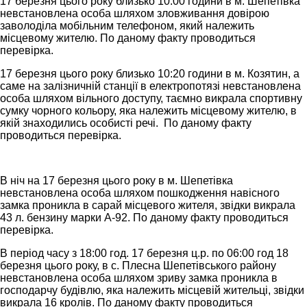
17 березня цього року близько 10:00 години в м. Шепетівка
невстановлена особа шляхом зловживання довірою
заволоділа мобільним телефоном, який належить
місцевому жителю. По даному факту проводиться
перевірка.
17 березня цього року близько 10:20 години в м. Козятин, а
саме на залізничній станції в електропотязі невстановлена
особа шляхом вільного доступу, таємно викрала спортивну
сумку чорного кольору, яка належить місцевому жителю, в
якій знаходились особисті речі. По даному факту
проводиться перевірка.
В ніч на 17 березня цього року в м. Шепетівка
невстановлена особа шляхом пошкодження навісного
замка проникла в сарай місцевого жителя, звідки викрала
43 л. бензину марки А-92. По даному факту проводиться
перевірка.
В період часу з 18:00 год. 17 березня ц.р. по 06:00 год 18
березня цього року, в с. Плесна Шепетівського району
невстановлена особа шляхом зриву замка проникла в
господарчу будівлю, яка належить місцевій жительці, звідки
викрала 16 кролів. По даному факту проводиться