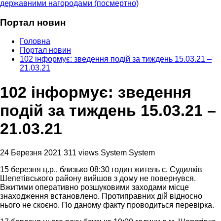
державними нагородами (посмертно)
Портал новин
Головна
Портал новин
102 інформує: зведення подій за тиждень 15.03.21 –
21.03.21
102 інформує: зведення
подій за тиждень 15.03.21 –
21.03.21
24 Березня 2021
311 views
System System
15 березня ц.р., близько 08:30 годин житель с. Судилків
Шепетівського району вийшов з дому не повернувся.
Вжитими оперативно розшуковими заходами місце
знаходження встановлено. Протиправних дій відносно
нього не скоєно. По даному факту проводиться перевірка.