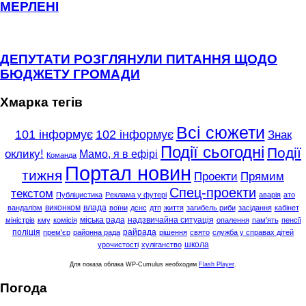
МЕРЛЕНІ
ДЕПУТАТИ РОЗГЛЯНУЛИ ПИТАННЯ ЩОДО
БЮДЖЕТУ ГРОМАДИ
Хмарка тегів
Всі сюжети
101 інформує
102 інформує
Знак
Події сьогодні
Події
оклику!
Мамо, я в ефірі
Команда
Портал новин
тижня
Проекти
Прямим
Спец-проекти
текстом
Публіцистика
Реклама у футері
аварія
ато
виконком
влада
вандалізм
воїни
дснс
дтп
життя
загибель риби
засідання
кабінет
міська рада
надзвичайна ситуація
міністрів
кму
комісія
опалення
пам'ять
пенсії
поліція
райрада
прем'єр
районна рада
рішення
свято
служба у справах дітей
школа
урочистості
хуліганство
Для показа облака WP-Cumulus необходим
Flash Player
.
Погода