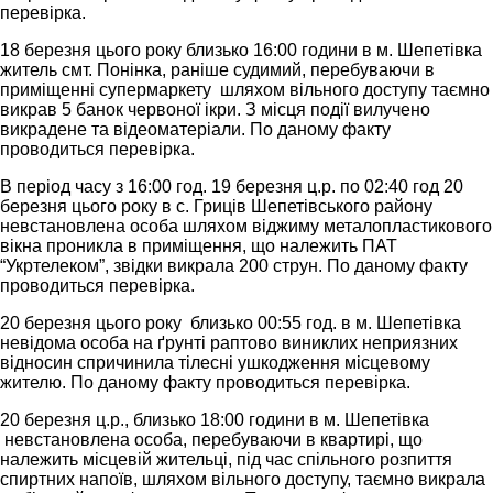
перевірка.
18 березня цього року близько 16:00 години в м. Шепетівка
житель смт. Понінка, раніше судимий, перебуваючи в
приміщенні супермаркету шляхом вільного доступу таємно
викрав 5 банок червоної ікри. З місця події вилучено
викрадене та відеоматеріали. По даному факту
проводиться перевірка.
В період часу з 16:00 год. 19 березня ц.р. по 02:40 год 20
березня цього року в с. Гриців Шепетівського району
невстановлена особа шляхом віджиму металопластикового
вікна проникла в приміщення, що належить ПАТ
“Укртелеком”, звідки викрала 200 струн. По даному факту
проводиться перевірка.
20 березня цього року близько 00:55 год. в м. Шепетівка
невідома особа на ґрунті раптово виниклих неприязних
відносин спричинила тілесні ушкодження місцевому
жителю. По даному факту проводиться перевірка.
20 березня ц.р., близько 18:00 години в м. Шепетівка
невстановлена особа, перебуваючи в квартирі, що
належить місцевій жительці, під час спільного розпиття
спиртних напоїв, шляхом вільного доступу, таємно викрала