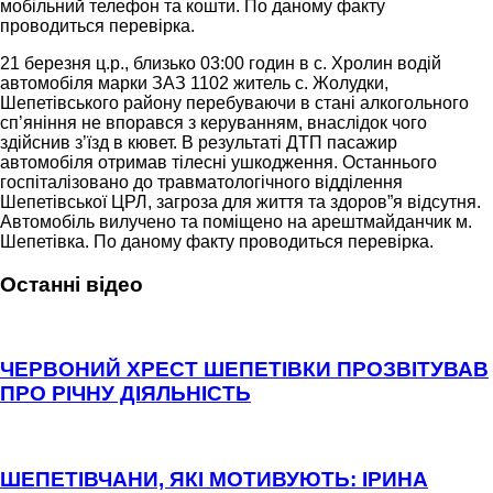
мобільний телефон та кошти. По даному факту
проводиться перевірка.
21 березня ц.р., близько 03:00 годин в с. Хролин водій
автомобіля марки ЗАЗ 1102 житель с. Жолудки,
Шепетівського району перебуваючи в стані алкогольного
сп’яніння не впорався з керуванням, внаслідок чого
здійснив з’їзд в кювет. В результаті ДТП пасажир
автомобіля отримав тілесні ушкодження. Останнього
госпіталізовано до травматологічного відділення
Шепетівської ЦРЛ, загроза для життя та здоров”я відсутня.
Автомобіль вилучено та поміщено на арештмайданчик м.
Шепетівка. По даному факту проводиться перевірка.
Останні відео
ЧЕРВОНИЙ ХРЕСТ ШЕПЕТІВКИ ПРОЗВІТУВАВ
ПРО РІЧНУ ДІЯЛЬНІСТЬ
ШЕПЕТІВЧАНИ, ЯКІ МОТИВУЮТЬ: ІРИНА