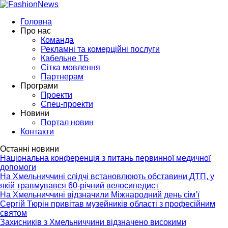
Головна
Про нас
Команда
Рекламні та комерційні послуги
Кабельне ТБ
Сітка мовлення
Партнерам
Програми
Проекти
Спец-проекти
Новини
Портал новин
Контакти
Останні новини
Національна конференція з питань первинної медичної
допомоги
На Хмельниччині слідчі встановлюють обставини ДТП, у
якій травмувався 60-річний велосипедист
На Хмельниччині відзначили Міжнародний день сім’ї
Сергій Тюрін привітав музейників області з професійним
святом
Захисників з Хмельниччини відзначено високими