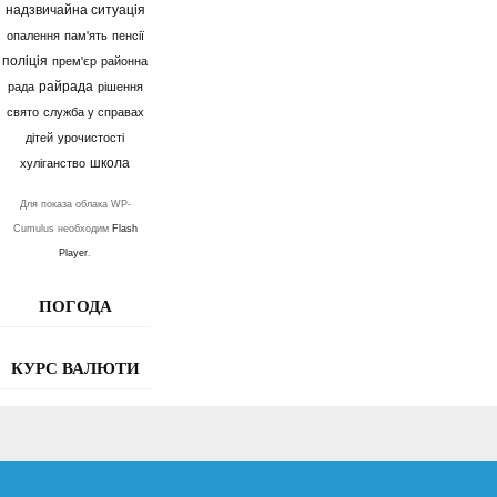
надзвичайна ситуація
опалення
пам'ять
пенсії
поліція
прем'єр
районна
райрада
рада
рішення
свято
служба у справах
дітей
урочистості
школа
хуліганство
Для показа облака WP-
Cumulus необходим
Flash
Player
.
ПОГОДА
КУРС ВАЛЮТИ