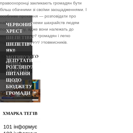
правоохоронці закликають громадян бути
більш обачними зі своїми заощадженнями. І
особливе прохання — розповідати про
найпоширеніші схеми шахрайств людям
ЧЕРВОНИЙ
похилого віку, адже вони належать до
ХРЕСТ
вразливої категорії громадян і легко
ШЕПЕТІВКИ
піддаються впливові зловмисників.
ПРОЗВІТУВАВ
ШЕПЕТІВЧАНИ,
ПРО
ЯКІ
ОСТАННІ ВІДЕО
РІЧНУ
МОТИВУЮТЬ:
ДЕПУТАТИ
ДІЯЛЬНІСТЬ
ІРИНА
РОЗГЛЯНУЛИ
МЕРЛЕНІ
ПИТАННЯ
ЩОДО
БЮДЖЕТУ
ГРОМАДИ
ХМАРКА ТЕГІВ
101 інформує