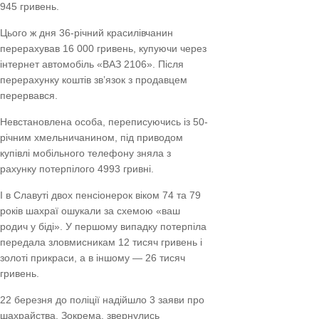
945 гривень.
Цього ж дня 36-річний красилівчанин
перерахував 16 000 гривень, купуючи через
інтернет автомобіль «ВАЗ 2106». Після
перерахунку коштів зв’язок з продавцем
перервався.
Невстановлена особа, переписуючись із 50-
річним хмельничанином, під приводом
купівлі мобільного телефону зняла з
рахунку потерпілого 4993 гривні.
І в Славуті двох пенсіонерок віком 74 та 79
років шахраї ошукали за схемою «ваш
родич у біді». У першому випадку потерпіла
передала зловмисникам 12 тисяч гривень і
золоті прикраси, а в іншому — 26 тисяч
гривень.
22 березня до поліції надійшло 3 заяви про
шахрайства. Зокрема, звернулись