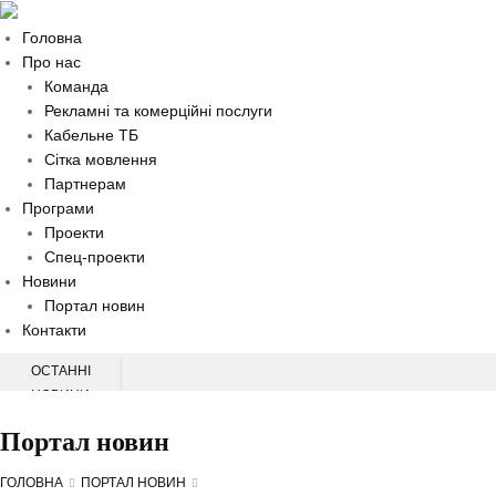
Головна
Про нас
Команда
Рекламні та комерційні послуги
Кабельне ТБ
Сітка мовлення
Партнерам
Програми
Проекти
Спец-проекти
Новини
Портал новин
Контакти
ОСТАННІ
НОВИНИ
НАЦІОНАЛЬНА КОНФЕРЕНЦІЯ З ПИТАНЬ ПЕРВИННОЇ МЕДИЧНОЇ
Портал новин
ДОПОМОГИ
НА ХМЕЛЬНИЧЧИНІ СЛІДЧІ ВСТАНОВЛЮЮТЬ ОБСТАВИНИ ДТП, У ЯКІЙ
ГОЛОВНА
ПОРТАЛ НОВИН
ТРАВМУВАВСЯ 60-РІЧНИЙ ВЕЛОСИПЕДИСТ