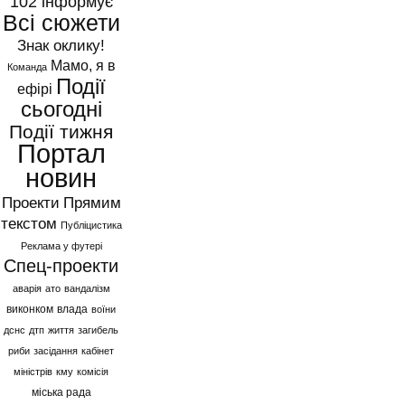
102 інформує
Всі сюжети
Знак оклику!
Мамо, я в
Команда
Події
ефірі
сьогодні
Події тижня
Портал
новин
Проекти
Прямим
текстом
Публіцистика
Реклама у футері
Спец-проекти
аварія
ато
вандалізм
виконком
влада
воїни
дснс
дтп
життя
загибель
риби
засідання
кабінет
міністрів
кму
комісія
міська рада