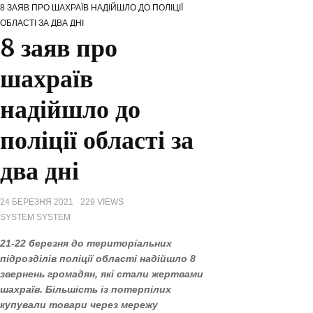
8 ЗАЯВ ПРО ШАХРАЇВ НАДІЙШЛО ДО ПОЛІЦІЇ
НА ХМЕЛЬНИЧЧИНІ ВІДЗНАЧИЛИ МІЖНАРОДНИЙ ДЕНЬ СІМ’Ї
ОБЛАСТІ ЗА ДВА ДНІ
СЕРГІЙ ТЮРІН ПРИВІТАВ МУЗЕЙНИКІВ ОБЛАСТІ З ПРОФЕСІЙНИМ
8 заяв про
СВЯТОМ
ЗАХИСНИКІВ З ХМЕЛЬНИЧЧИНИ ВІДЗНАЧЕНО ВИСОКИМИ ДЕРЖАВНИМИ
шахраїв
НАГОРОДАМИ (ПОСМЕРТНО)
надійшло до
поліції області за
два дні
24 БЕРЕЗНЯ 2021
229 VIEWS
SYSTEM SYSTEM
21-22 березня до територіальних
підрозділів поліції області надійшло 8
звернень громадян, які стали жертвами
шахраїв. Більшість із потерпілих
купували товари через мережу