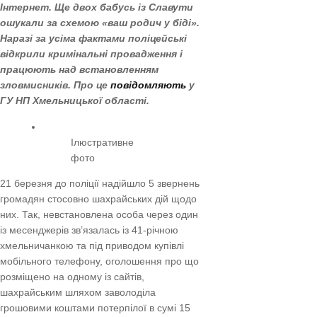
Інтернет. Ще двох бабусь із Славути
ошукали за схемою «ваш родич у біді».
Наразі за усіма фактами поліцейські
відкрили кримінальні провадження і
працюють над встановленням
зловмисників. Про це
повідомляють
у
ГУ НП Хмельницької області.
Ілюстративне
фото
21 березня до поліції надійшло 5 звернень
громадян стосовно шахрайських дій щодо
них. Так, невстановлена особа через один
із месенджерів зв’язалась із 41-річною
хмельничанкою та під приводом купівлі
мобільного телефону, оголошення про що
розміщено на одному із сайтів,
шахрайським шляхом заволоділа
грошовими коштами потерпілої в сумі 15