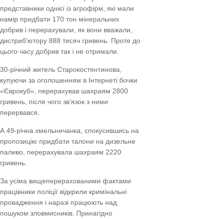
представники однієї із агрофірм, які мали
намір придбати 170 тон мінеральних
добрив і перерахували, як вони вважали,
дистриб’ютору 888 тисяч гривень. Проте до
цього часу добрив так і не отримали.
30-річний житель Старокостянтинова,
купуючи за оголошенням в Інтернеті бочки
«Єврокуб», перерахував шахраям 2800
гривень, після чого зв’язок з ними
перервався.
А 49-річна хмельничанка, спокусившись на
пропозицію придбати талони на дизельне
паливо, перерахувала шахраям 2220
гривень.
За усіма вищеперерахованими фактами
працівники поліції відкрили кримінальні
провадження і наразі працюють над
пошуком зловмисників. Принагідно