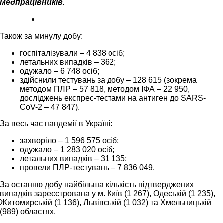
медпрацівників.
Також за минулу добу:
госпіталізували – 4 838 осіб;
летальних випадків – 362;
одужало – 6 748 осіб;
здійснили тестувань за добу – 128 615 (зокрема
методом ПЛР – 57 818, методом ІФА – 22 950,
досліджень експрес-тестами на антиген до SARS-
CoV-2 – 47 847).
За весь час пандемії в Україні:
захворіло – 1 596 575 осіб;
одужало – 1 283 020 осіб;
летальних випадків – 31 135;
провели ПЛР-тестувань – 7 836 049.
За останню добу найбільша кількість підтверджених
випадків зареєстрована у м. Київ (1 267), Одеській (1 235),
Житомирській (1 136), Львівській (1 032) та Хмельницькій
(989) областях.