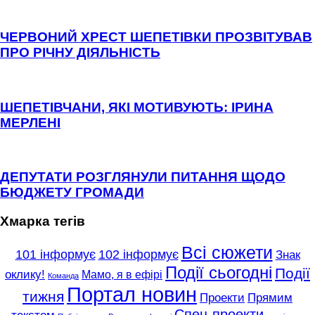
ЧЕРВОНИЙ ХРЕСТ ШЕПЕТІВКИ ПРОЗВІТУВАВ
ПРО РІЧНУ ДІЯЛЬНІСТЬ
ШЕПЕТІВЧАНИ, ЯКІ МОТИВУЮТЬ: ІРИНА
МЕРЛЕНІ
ДЕПУТАТИ РОЗГЛЯНУЛИ ПИТАННЯ ЩОДО
БЮДЖЕТУ ГРОМАДИ
Хмарка тегів
Всі сюжети
101 інформує
102 інформує
Знак
Події сьогодні
Події
оклику!
Мамо, я в ефірі
Команда
Портал новин
тижня
Проекти
Прямим
Спец-проекти
текстом