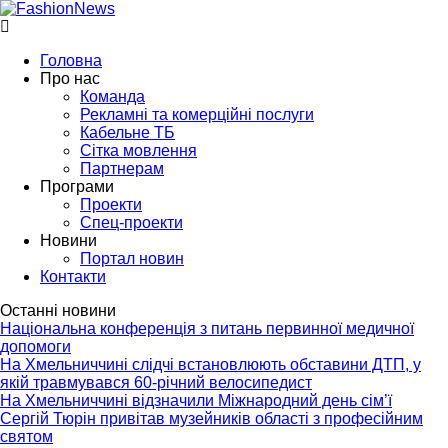
Головна
Про нас
Команда
Рекламні та комерційні послуги
Кабельне ТБ
Сітка мовлення
Партнерам
Програми
Проекти
Спец-проекти
Новини
Портал новин
Контакти
Останні новини
Національна конференція з питань первинної медичної
допомоги
На Хмельниччині слідчі встановлюють обставини ДТП, у
якій травмувався 60-річний велосипедист
На Хмельниччині відзначили Міжнародний день сім’ї
Сергій Тюрін привітав музейників області з професійним
святом