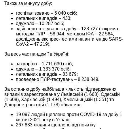
Також за минулу добу:
госпіталізовано – 5 040 осіб;
летальних випадків – 433;
одужало – 10 287 осіб;
здійснено тестувань за добу – 128 727 (зокрема
методом ПЛР – 58 944, методом ІФА – 22 564,
досліджень експрес-тестами на антиген до SARS-
CoV-2 – 47 219).
За весь час пандемії в Україні:
захворіло – 1 711 630 осіб;
одужало – 1 333 370 осіб;
летальних випадків – 33 679;
проведено ПЛР-тестувань – 8 238 849.
За останню добу найбільша кількість підтверджених
випадків зареєстрована у Львівській (1 668), Одеській
(1 608), Харківській (1 494), Хмельницькій (1 351) та
Дніпропетровській (1 178) областях.
19 097 людей щеплено проти COVID-19 за добу 1
квітня 2021 року в Україні.
267 833 людини щеплено від початку