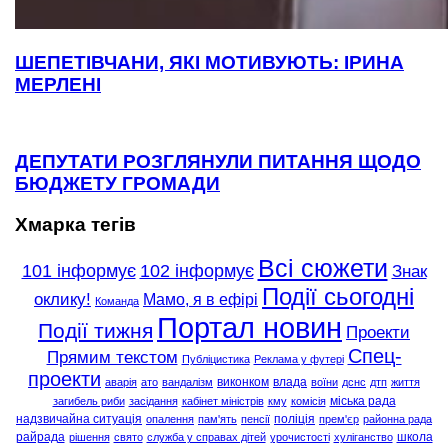
ШЕПЕТІВЧАНИ, ЯКІ МОТИВУЮТЬ: ІРИНА
МЕРЛЕНІ
ДЕПУТАТИ РОЗГЛЯНУЛИ ПИТАННЯ ЩОДО
БЮДЖЕТУ ГРОМАДИ
Хмарка тегів
Всі сюжети
101 інформує
102 інформує
Знак
Події сьогодні
оклику!
Мамо, я в ефірі
Команда
Портал новин
Події тижня
Проекти
Спец-
Прямим текстом
Публіцистика
Реклама у футері
проекти
виконком
влада
аварія
ато
вандалізм
воїни
дснс
дтп
життя
міська рада
загибель риби
засідання
кабінет міністрів
кму
комісія
надзвичайна ситуація
поліція
опалення
пам'ять
пенсії
прем'єр
районна рада
райрада
школа
рішення
свято
служба у справах дітей
урочистості
хуліганство