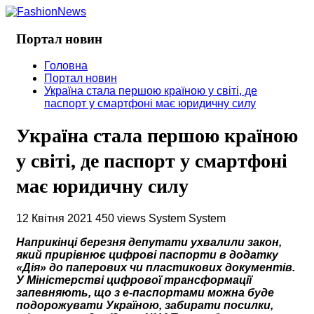
Портал новин
Головна
Портал новин
Україна стала першою країною у світі, де
паспорт у смартфоні має юридичну силу
Україна стала першою країною
у світі, де паспорт у смартфоні
має юридичну силу
12 Квітня 2021
450 views
System System
Наприкінці березня депутати ухвалили закон,
який прирівнює цифрові паспорти в додатку
«Дія» до паперових чи пластикових документів.
У Міністерстві цифрової трансформації
запевняють, що з е-паспортами можна буде
подорожувати Україною, забирати посилки,