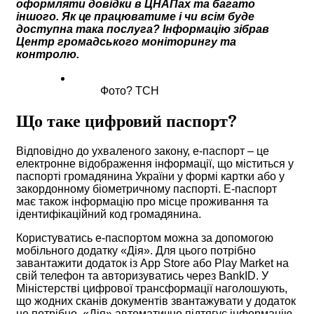
оформляти довідки в ЦНАПах та багато
іншого. Як це працюватиме і чи всім буде
доступна така послуга? Інформацію зібрав
Центр громадського моніторингу та
контролю.
Фото? ТСН
Що таке цифровий паспорт?
Відповідно до ухваленого закону, е-паспорт – це
електронне відображення інформації, що міститься у
паспорті громадянина України у формі картки або у
закордонному біометричному паспорті. Е-паспорт
має також інформацію про місце проживання та
ідентифікаційний код громадянина.
Користуватись е-паспортом можна за допомогою
мобільного додатку «Дія». Для цього потрібно
завантажити додаток із App Store або Play Market на
свій телефон та авторизуватись через BankID. У
Міністерстві цифрової трансформації наголошують,
що жодних сканів документів звантажувати у додаток
не потрібно. «Дія» автоматично підтягує інформацію