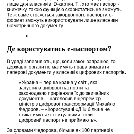
лише для власників ID-картки. Ті, хто має паспорт-
книжечку, такою функцією скористатись не зможуть.
Те ж саме стосується закордонного паспорту, е-
формат зможуть використовувати лише власники
біометричного документу.
Де користуватись е-паспортом?
В уряді запевняють, що, коли закон запрацює, то
державні органи не матимуть права вимагати
паперові документи у власників цифрових паспортів.
«Україна – перша країна у світі, яка
запустила цифрові паспорти та
законодавчо прирівняла їх до звичайних
документів, – наголосив віцепрем’єр-
міністр з цифрової трансформації Михайло
Федоров. – «Користувачі «Дії» більше не
стикатимуться з ситуаціями, коли
цифровий паспорт не приймають».
За словами Федорова, більше як 100 партнерів