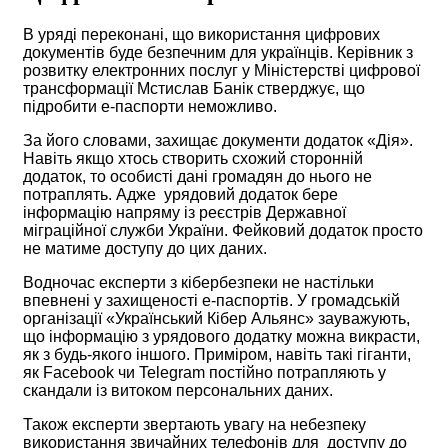
В уряді переконані, що використання цифрових
документів буде безпечним для українців. Керівник з
розвитку електронних послуг у Міністерстві цифрової
трансформації Мстислав Банік стверджує, що
підробити е-паспорти неможливо.
За його словами, захищає документи додаток «Дія».
Навіть якщо хтось створить схожий сторонній
додаток, то особисті дані громадян до нього не
потраплять. Адже урядовий додаток бере
інформацію напряму із реєстрів Державної
міграційної служби України. Фейковий додаток просто
не матиме доступу до цих даних.
Водночас експерти з кібербезпеки не настільки
впевнені у захищеності е-паспортів. У громадській
організації «Український Кібер Альянс» зауважують,
що інформацію з урядового додатку можна викрасти,
як з будь-якого іншого. Приміром, навіть такі гіганти,
як Facebook чи Telegram постійно потрапляють у
скандали із витоком персональних даних.
Також експерти звертають увагу на небезпеку
використання звичайних телефонів для доступу до