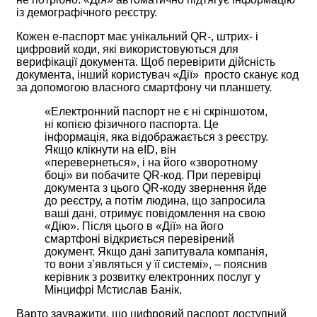
із демографічного реєстру.
Кожен е-паспорт має унікальний QR-, штрих- і
цифровий коди, які використовуються для
верифікації документа. Щоб перевірити дійсність
документа, інший користувач «Дії» просто сканує код
за допомогою власного смартфону чи планшету.
«Електронний паспорт не є ні скріншотом,
ні копією фізичного паспорта. Це
інформація, яка відображається з реєстру.
Якщо клікнути на eID, він
«перевернеться», і на його «зворотному
боці» ви побачите QR-код. При перевірці
документа з цього QR-коду звернення йде
до реєстру, а потім людина, що запросила
ваші дані, отримує повідомлення на свою
«Дію». Після цього в «Дії» на його
смартфоні відкриється перевірений
документ. Якщо дані запитувала компанія,
то вони з’являться у її системі», – пояснив
керівник з розвитку електронних послуг у
Мінцифрі Мстислав Банік.
Варто зауважити, що цифровий паспорт доступний