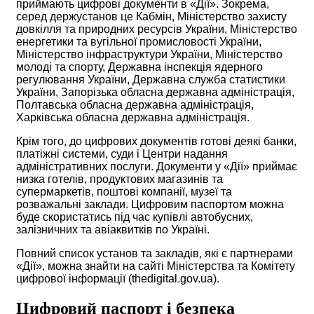
приймають цифрові документи в «Дії». Зокрема,
серед держустанов це Кабмін, Міністерство захисту
довкілля та природних ресурсів України, Міністерство
енергетики та вугільної промисловості України,
Міністерство інфраструктури України, Міністерство
молоді та спорту, Державна інспекція ядерного
регулювання України, Державна служба статистики
України, Запорізька обласна державна адміністрація,
Полтавська обласна державна адміністрація,
Харківська обласна державна адміністрація.
Крім того, до цифрових документів готові деякі банки,
платіжні системи, суди і Центри надання
адміністративних послуги. Документи у «Дії» приймає
низка готелів, продуктових магазинів та
супермаркетів, поштові компанії, музеї та
розважальні заклади. Цифровим паспортом можна
буде скористатись під час купівлі автобусних,
залізничних та авіаквитків по Україні.
Повний список установ та закладів, які є партнерами
«Дії», можна знайти на сайті Міністерства та Комітету
цифрової інформації (thedigital.gov.ua).
Цифровий паспорт і безпека