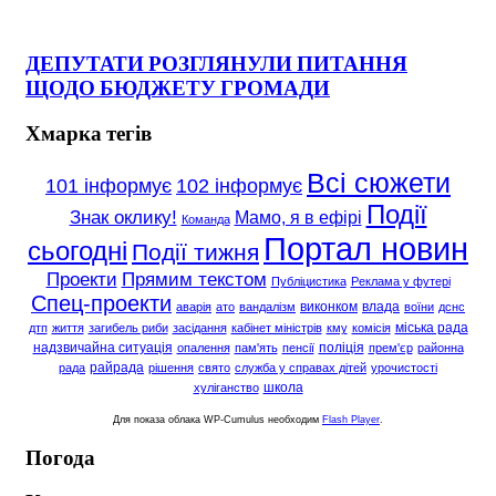
ДЕПУТАТИ РОЗГЛЯНУЛИ ПИТАННЯ
ЩОДО БЮДЖЕТУ ГРОМАДИ
Хмарка тегів
Всі сюжети
101 інформує
102 інформує
Події
Знак оклику!
Мамо, я в ефірі
Команда
Портал новин
сьогодні
Події тижня
Проекти
Прямим текстом
Публіцистика
Реклама у футері
Спец-проекти
виконком
влада
аварія
ато
вандалізм
воїни
дснс
міська рада
дтп
життя
загибель риби
засідання
кабінет міністрів
кму
комісія
надзвичайна ситуація
поліція
опалення
пам'ять
пенсії
прем'єр
районна
райрада
рада
рішення
свято
служба у справах дітей
урочистості
школа
хуліганство
Для показа облака WP-Cumulus необходим
Flash Player
.
Погода